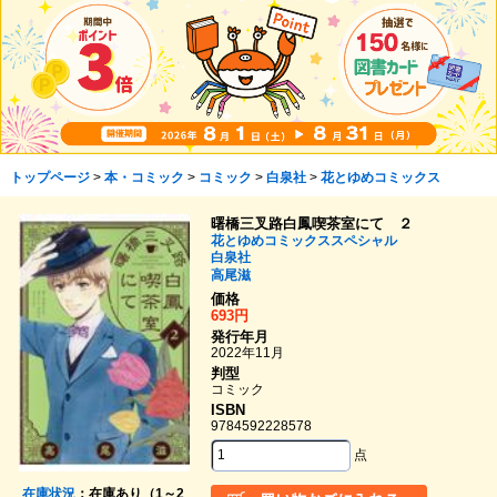
トップページ
>
本・コミック
>
コミック
>
白泉社
>
花とゆめコミックス
曙橋三叉路白鳳喫茶室にて ２
花とゆめコミックススペシャル
白泉社
高尾滋
価格
693円
発行年月
2022年11月
判型
コミック
ISBN
9784592228578
点
在庫状況
：在庫あり（1～2