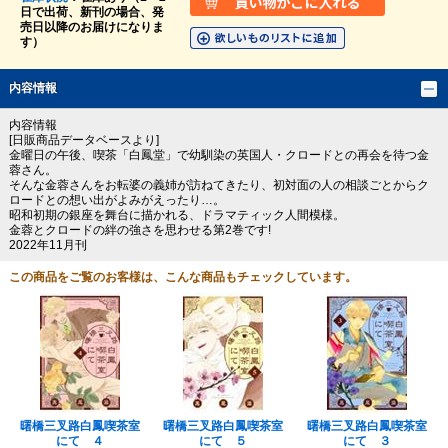
日で出荷、新刊の場合、発
売日以降のお届けになりま
す）
内容情報
内容情報
[日販商品データベースより]
金曜日の午後、喫茶「白鳳堂」で幼馴染の英国人・クロードとの再会を待つ金
蓉さん。
そんな金蓉さんをお転婆の義姉が訪ねてきたり、初対面の人の相談ごとからク
ロードとの想い出がよみがえったり…。
昭和初期の銀座を舞台に描かれる、ドラマティック人間模様。
金蓉とクロードの絆の強さを思わせる第2巻です!
2022年11月刊
この商品をご覧のお客様は、こんな商品もチェックしています。
曙橋三叉路白鳳喫茶室
曙橋三叉路白鳳喫茶室
曙橋三叉路白鳳喫茶室
にて ４
にて ５
にて ３