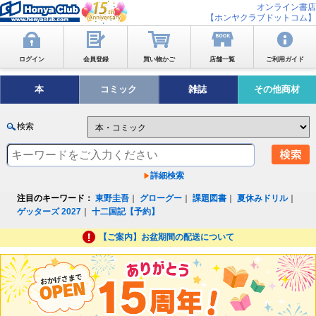
オンライン書店
【ホンヤクラブドットコム】
ログイン
会員登録
買い物かご
店舗一覧
ご利用ガイド
本
コミック
雑誌
その他商材
検索
詳細検索
注目のキーワード：
東野圭吾
｜
グローグー
｜
課題図書
｜
夏休みドリル
｜
ゲッターズ 2027
｜
十二国記【予約】
【ご案内】お盆期間の配送について