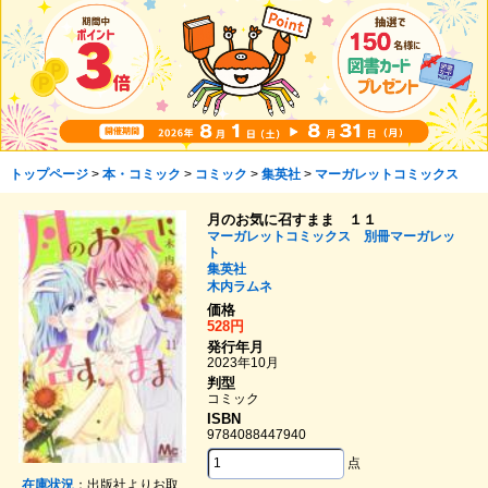
トップページ
>
本・コミック
>
コミック
>
集英社
>
マーガレットコミックス
月のお気に召すまま １１
マーガレットコミックス 別冊マーガレッ
ト
集英社
木内ラムネ
価格
528円
発行年月
2023年10月
判型
コミック
ISBN
9784088447940
点
在庫状況
：出版社よりお取