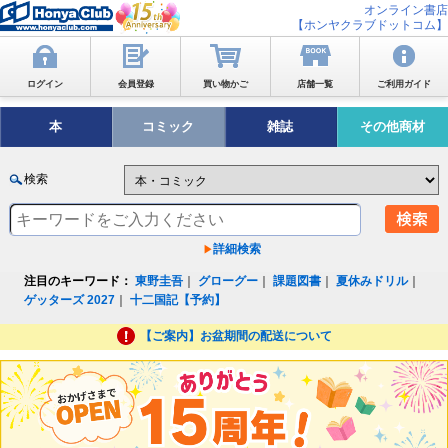
オンライン書店
【ホンヤクラブドットコム】
ログイン
会員登録
買い物かご
店舗一覧
ご利用ガイド
本
コミック
雑誌
その他商材
検索
詳細検索
注目のキーワード：
東野圭吾
｜
グローグー
｜
課題図書
｜
夏休みドリル
｜
ゲッターズ 2027
｜
十二国記【予約】
【ご案内】お盆期間の配送について