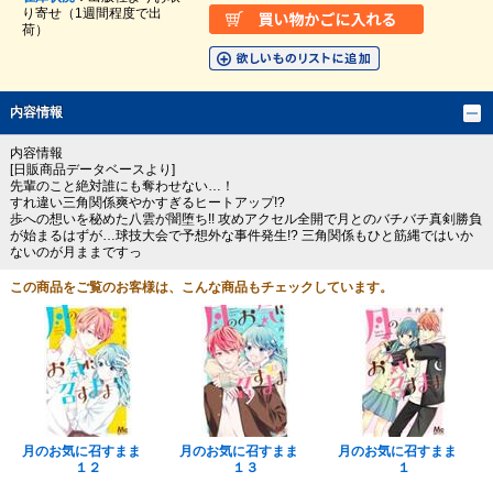
り寄せ（1週間程度で出
荷）
内容情報
内容情報
[日販商品データベースより]
先輩のこと絶対誰にも奪わせない…！
すれ違い三角関係爽やかすぎるヒートアップ!?
歩への想いを秘めた八雲が闇堕ち!! 攻めアクセル全開で月とのバチバチ真剣勝負
が始まるはずが…球技大会で予想外な事件発生!? 三角関係もひと筋縄ではいか
ないのが月ままですっ
この商品をご覧のお客様は、こんな商品もチェックしています。
月のお気に召すまま
月のお気に召すまま
月のお気に召すまま
１２
１３
１