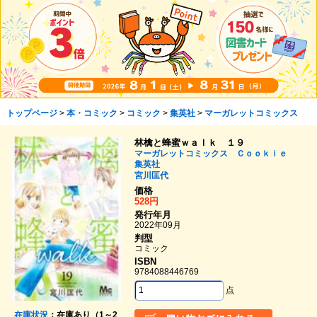
トップページ
>
本・コミック
>
コミック
>
集英社
>
マーガレットコミックス
林檎と蜂蜜ｗａｌｋ １９
マーガレットコミックス Ｃｏｏｋｉｅ
集英社
宮川匡代
価格
528円
発行年月
2022年09月
判型
コミック
ISBN
9784088446769
点
在庫状況
：在庫あり（1～2