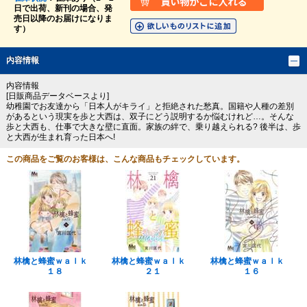
日で出荷、新刊の場合、発
売日以降のお届けになりま
す）
内容情報
内容情報
[日販商品データベースより]
幼稚園でお友達から「日本人がキライ」と拒絶された愁真。国籍や人種の差別
があるという現実を歩と大西は、双子にどう説明するか悩むけれど…。そんな
歩と大西も、仕事で大きな壁に直面。家族の絆で、乗り越えられる? 後半は、歩
と大西が生まれ育った日本へ!
この商品をご覧のお客様は、こんな商品もチェックしています。
林檎と蜂蜜ｗａｌｋ
林檎と蜂蜜ｗａｌｋ
林檎と蜂蜜ｗａｌｋ
１８
２１
１６