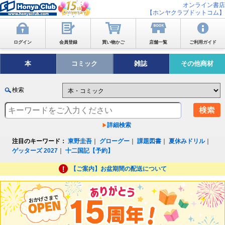
オンライン書店
【ホンヤクラブドットコム】
ログイン
会員登録
買い物かご
店舗一覧
ご利用ガイド
本
コミック
雑誌
その他商材
検索
詳細検索
注目のキーワード：
東野圭吾
｜
グローグー
｜
課題図書
｜
夏休みドリル
｜
ゲッターズ 2027
｜
十二国記【予約】
【ご案内】お盆期間の配送について