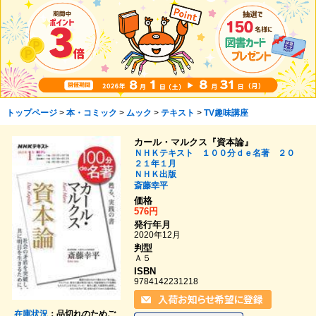
トップページ
>
本・コミック
>
ムック
>
テキスト
>
TV趣味講座
カール・マルクス『資本論』
ＮＨＫテキスト １００分ｄｅ名著 ２０
２１年１月
ＮＨＫ出版
斎藤幸平
価格
576円
発行年月
2020年12月
判型
Ａ５
ISBN
9784142231218
在庫状況
：品切れのためご