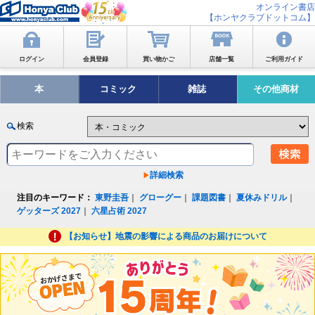
オンライン書店
【ホンヤクラブドットコム】
ログイン
会員登録
買い物かご
店舗一覧
ご利用ガイド
本
コミック
雑誌
その他商材
検索
詳細検索
注目のキーワード：
東野圭吾
｜
グローグー
｜
課題図書
｜
夏休みドリル
｜
ゲッターズ 2027
｜
六星占術 2027
【お知らせ】地震の影響による商品のお届けについて