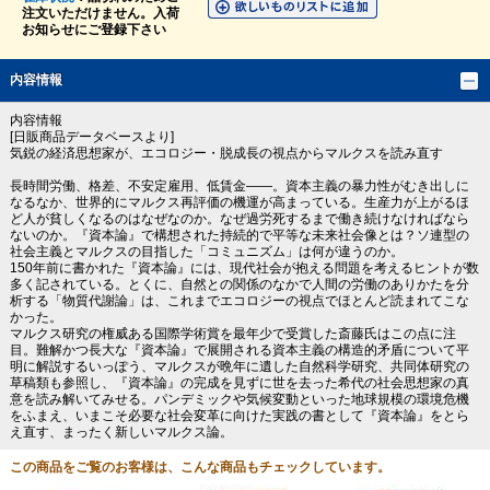
注文いただけません。入荷
お知らせにご登録下さい
内容情報
内容情報
[日販商品データベースより]
気鋭の経済思想家が、エコロジー・脱成長の視点からマルクスを読み直す
長時間労働、格差、不安定雇用、低賃金――。資本主義の暴力性がむき出しに
なるなか、世界的にマルクス再評価の機運が高まっている。生産力が上がるほ
ど人が貧しくなるのはなぜなのか。なぜ過労死するまで働き続けなければなら
ないのか。『資本論』で構想された持続的で平等な未来社会像とは？ソ連型の
社会主義とマルクスの目指した「コミュニズム」は何が違うのか。
150年前に書かれた『資本論』には、現代社会が抱える問題を考えるヒントが数
多く記されている。とくに、自然との関係のなかで人間の労働のありかたを分
析する「物質代謝論」は、これまでエコロジーの視点でほとんど読まれてこな
かった。
マルクス研究の権威ある国際学術賞を最年少で受賞した斎藤氏はこの点に注
目。難解かつ長大な『資本論』で展開される資本主義の構造的矛盾について平
明に解説するいっぽう、マルクスが晩年に遺した自然科学研究、共同体研究の
草稿類も参照し、『資本論』の完成を見ずに世を去った希代の社会思想家の真
意を読み解いてみせる。パンデミックや気候変動といった地球規模の環境危機
をふまえ、いまこそ必要な社会変革に向けた実践の書として『資本論』をとら
え直す、まったく新しいマルクス論。
この商品をご覧のお客様は、こんな商品もチェックしています。