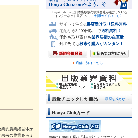
Honya Club.comへようこそ
Honya Club.comは日本出版販売株式会社が運営している
インターネット書店です。
ご利用ガイドはこちら
サイトで注文&
書店受け取り送料無料
宅配なら3,000円以上で
送料無料！
予約も取り寄せも
業界屈指の在庫量
外出先でも
検索や購入がカンタン！
店舗一覧はこちら
最近チェックした商品
履歴を残さない
Honya Clubカード
企業的農業経営体が
て未来の農業を考え
Honya Clubはお得な「本のポイントサービス」で