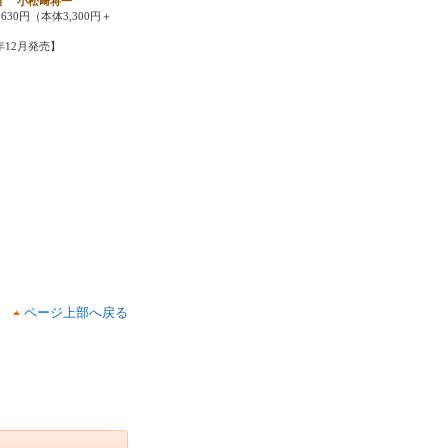
苗 小松﨑将一
630円（本体3,300円＋
9年12月発売】
ページ上部へ戻る