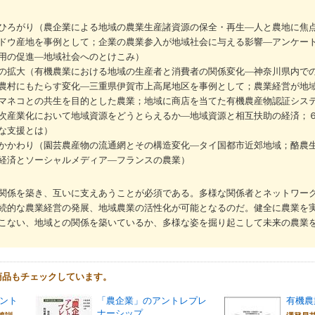
ひろがり（農企業による地域の農業生産諸資源の保全・再生―人と農地に焦
ドウ産地を事例として；企業の農業参入が地域社会に与える影響―アンケー
用の促進―地域社会へのとけこみ）
の拡大（有機農業における地域の生産者と消費者の関係変化―神奈川県内で
農村にもたらす変化―三重県伊賀市上高尾地区を事例として；農業経営が地
マネコとの共生を目的とした農業；地域に商店を当てた有機農産物認証シス
次産業化において地域資源をどうとらえるか―地域資源と相互扶助の経済；
な支援とは）
かかわり（園芸農産物の流通網とその構造変化―タイ国都市近郊地域；酪農
経済とソーシャルメディア―フランスの農業）
関係を築き、互いに支えあうことが必須である。多様な関係者とネットワー
続的な農業経営の発展、地域農業の活性化が可能となるのだ。健全に農業を
こない、地域との関係を築いているか、多様な姿を掘り起こして未来の農業
商品もチェックしています。
ント
「農企業」のアントレプレ
有機農
ナーシップ