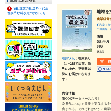
重要なお知らせ
宅配注文の配送料・代金
地域を
引換手数料改定のお知らせ
農業経営
昭和堂（京
小田滋晃
価格
発行年月
判型
ISBN
在庫状況
：在庫あり
（1～2日で出荷、新
刊の場合、発売日以
降のお届けになりま
す）
内容情報
[BOOKデータベースより]
次世代につなぐ農業を実践する主
含まれる。それぞれはいかに農業