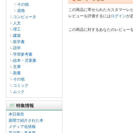
その他
この商品に寄せられたカスタマーレ
資格
レビューを評価するには
ログイン
が
コンピュータ
人文
理工
この商品に対するあなたのレビュー
建築
医学書
語学
学習参考書
絵本・児童書
文庫
新書
その他
コミック
ムック
特集情報
本日発売
新聞で紹介された本
メディア化情報
芥川賞・直木賞