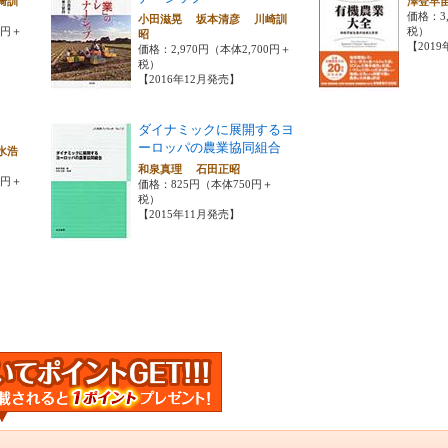
﨑訓
澤登早
価格：3,
小田滋晃 坂本清彦 川崎訓
0円＋
税）
昭
【201
価格：2,970円（本体2,700円＋
税）
【2016年12月発売】
ダイナミックに展開するヨ
ーロッパの農業協同組合
水浩
和泉真理 石田正昭
0円＋
価格：825円（本体750円＋
税）
【2015年11月発売】