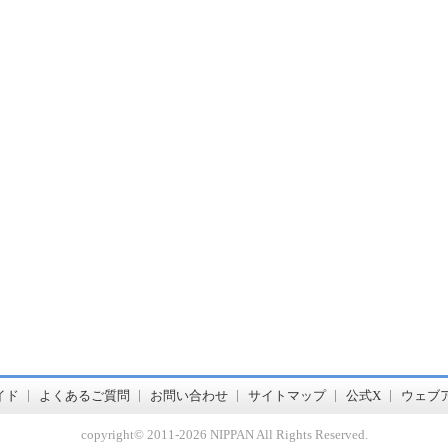
書店【ホンヤクラブ】はお好きな本屋での受け取りで送料無料！新刊予約・通販も。本（書籍）、雑誌、漫画（コミック）な
イド
よくあるご質問
お問い合わせ
サイトマップ
公式X
ウェブ
copyright© 2011-
2026 NIPPAN All Rights Reserved.