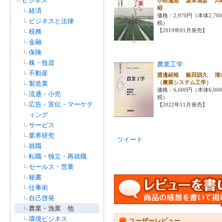
ビジネス
小田滋晃 坂本清彦 川
昭
経済
価格：2,970円（本体2,70
ビジネスと法律
税）
【2019年01月発売】
税務
金融
保険
株・投資
農業工学
不動産
渡邉紹裕 飯田訓久 清
（農業システム工学）
製造業
価格：6,600円（本体6,00
流通・小売
税）
広告・宣伝・マーケテ
【2022年11月発売】
ィング
サービス
業界研究
ツイート
就職
転職・独立・再就職
セールス・営業
秘書
仕事術
自己啓発
農業・漁業 他
環境ビジネス
ユーザーレビュー