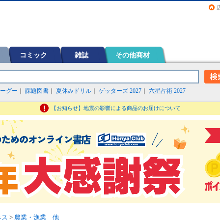
画（コミック）など在庫も充実
コミック
雑誌
その他商材
ーグー
｜
課題図書
｜
夏休みドリル
｜
ゲッターズ 2027
｜
六星占術 2027
【お知らせ】地震の影響による商品のお届けについて
ネス
>
農業・漁業 他