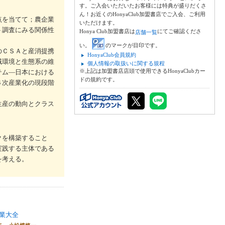
す。ご入会いただいたお客様には特典が盛りだくさ
ん！お近くのHonyaClub加盟書店でご入会、ご利用
点を当てて；農企業
いただけます。
ト調査にみる関係性
Honya Club加盟書店は
にてご確認くださ
店舗一覧
い。
のマークが目印です。
のＣＳＡと産消提携
HonyaClub会員規約
域環境と生態系の維
個人情報の取扱いに関する規程
※上記は加盟書店店頭で使用できるHonyaClubカー
テム―日本における
ドの規約です。
６次産業化の現段階
生産の動向とクラス
クを構築すること
実践する主体である
を考える。
業大全