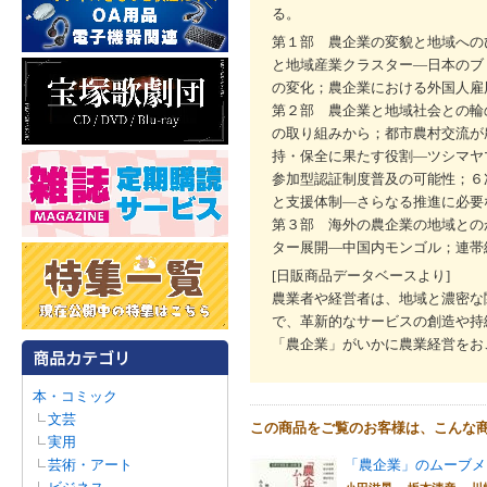
る。
第１部 農企業の変貌と地域への
と地域産業クラスター―日本のブ
の変化；農企業における外国人雇
第２部 農企業と地域社会との輪
の取り組みから；都市農村交流が
持・保全に果たす役割―ツシマヤ
参加型認証制度普及の可能性；６
と支援体制―さらなる推進に必要
第３部 海外の農企業の地域との
ター展開―中国内モンゴル；連帯
[日販商品データベースより]
農業者や経営者は、地域と濃密な
で、革新的なサービスの創造や持
「農企業」がいかに農業経営をお
本・コミック
文芸
この商品をご覧のお客様は、こんな
実用
芸術・アート
「農企業」のムーブメ