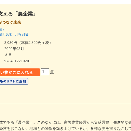
支える「農企業」
がつなぐ未来
都）
横田茂永
川﨑訓昭
3,080円（本体2,800円＋税）
2020年03月
Ａ５
9784812219201
点
体である「農企業」。このなかには、家族農業経営から集落営農、先進的な
経営をおこない、地域との関係を築き上げているか、多様な姿を掘り起こし