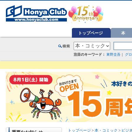
オンライン書店【ホンヤクラブ】はお好きな本屋での受け取りで送料無料！新刊予約・通販も。本（書籍）、雑誌、漫
トップページ
本
注目のキーワード：
東野圭吾
｜
グロ
トップページ
>
本・コミック
>
ビジ