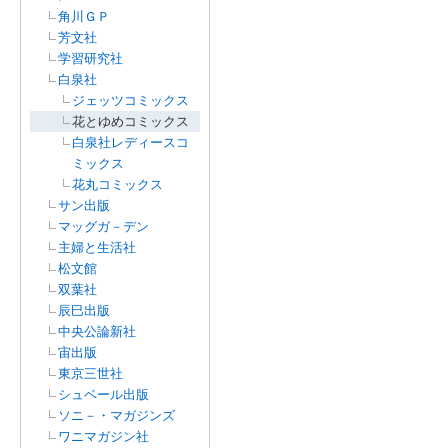
角川ＧＰ
芳文社
学習研究社
白泉社
ジェッツコミックス
花とゆめコミックス
白泉社レディースコ
ミックス
花丸コミックス
サン出版
マッグガ－デン
主婦と生活社
松文館
双葉社
辰巳出版
中央公論新社
宙出版
東京三世社
シュベール出版
ソニ－・マガジンズ
ワニマガジン社