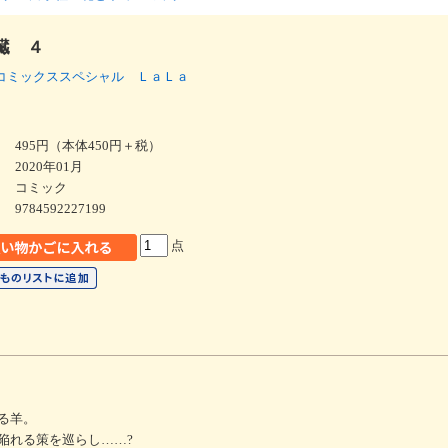
臓 ４
コミックススペシャル ＬａＬａ
495円（本体450円＋税）
2020年01月
コミック
9784592227199
点
る羊。
陥れる策を巡らし……?