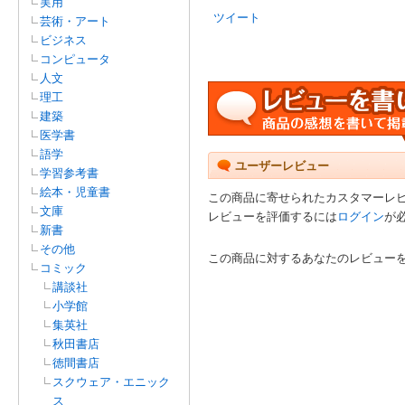
実用
ツイート
芸術・アート
ビジネス
コンピュータ
人文
理工
建築
医学書
語学
ユーザーレビュー
学習参考書
絵本・児童書
この商品に寄せられたカスタマーレ
文庫
レビューを評価するには
ログイン
が
新書
その他
この商品に対するあなたのレビュー
コミック
講談社
小学館
集英社
秋田書店
徳間書店
スクウェア・エニック
ス