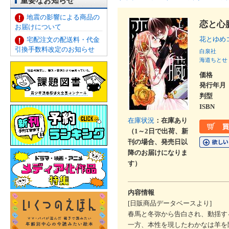
重要なお知らせ
地震の影響による商品の
恋と心
お届けについて
花とゆめ
宅配注文の配送料・代金
引換手数料改定のお知らせ
白泉社
海道ちとせ
価格
発行年月
判型
ISBN
在庫状況
：在庫あり
（1～2日で出荷、新
刊の場合、発売日以
降のお届けになりま
す）
内容情報
[日販商品データベースより]
春馬と冬弥から告白され、動揺す
一方、本性を現したわかなは羊を