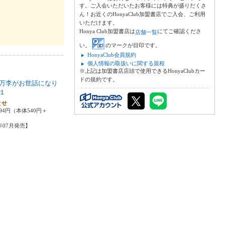
す。ご入会いただいたお客様には特典が盛りだくさ
ん！お近くのHonyaClub加盟書店でご入会、ご利用
いただけます。
Honya Club加盟書店は
にてご確認くださ
店舗一覧
い。
のマークが目印です。
HonyaClub会員規約
個人情報の取扱いに関する規程
※上記は加盟書店店頭で使用できるHonyaClubカー
ドの規約です。
万李がお世話になり
１
とせ
94円（本体540円＋
4年07月発売】