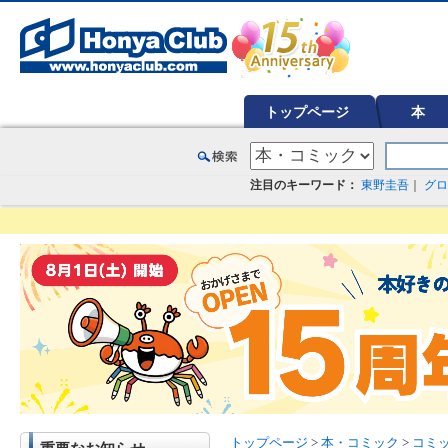
オンライン書店【ホンヤクラブ】はお好きな本屋での受け取りで送料無料！新刊予約・通販も。本（書籍）、雑誌、漫
トップページ
本
注目のキーワード：
東野圭吾
｜
グロ
トップページ
>
本・コミック
>
コミ