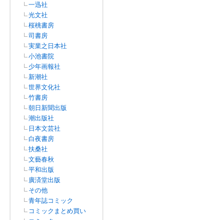
一迅社
光文社
桜桃書房
司書房
実業之日本社
小池書院
少年画報社
新潮社
世界文化社
竹書房
朝日新聞出版
潮出版社
日本文芸社
白夜書房
扶桑社
文藝春秋
平和出版
廣済堂出版
その他
青年誌コミック
コミックまとめ買い