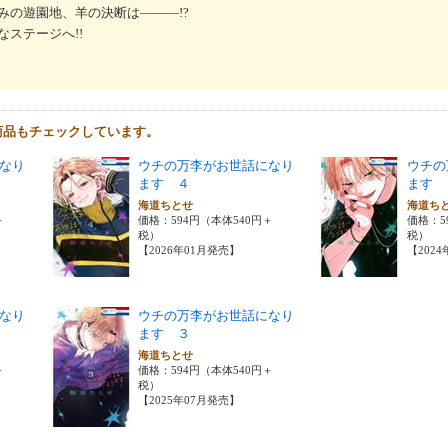
みの遊園地、羊の決断は―――!?
ステージへ!!
商品もチェックしています。
なり
ウチの万李がお世話になり
ウチの
ます ４
ます 
海道ちとせ
海道ち
＋
価格：594円（本体540円＋
価格：5
税）
税）
【2026年01月発売】
【202
なり
ウチの万李がお世話になり
ます ３
海道ちとせ
＋
価格：594円（本体540円＋
税）
【2025年07月発売】