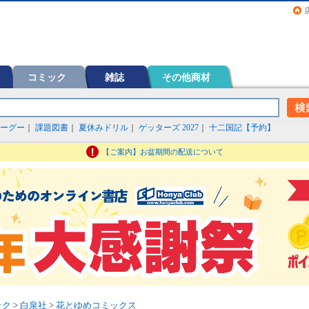
画（コミック）など在庫も充実
コミック
雑誌
その他商材
ーグー
｜
課題図書
｜
夏休みドリル
｜
ゲッターズ 2027
｜
十二国記【予約】
【ご案内】お盆期間の配送について
ック
>
白泉社
>
花とゆめコミックス