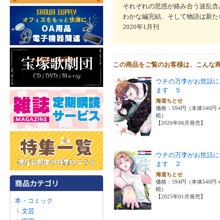
それぞれの思惑が絡み合う波乱含
わかな編完結、そして物語は新たな
2020年1月刊
この商品をご覧のお客様は、こんな
ウチの万李がお世話に
ます ５
海道ちとせ
価格：594円（本体540円
税）
【2026年06月発売】
ウチの万李がお世話に
ます ２
海道ちとせ
価格：594円（本体540円
税）
【2025年01月発売】
本・コミック
文芸