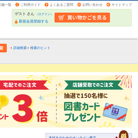
店舗一覧
ご利用ガイド
よくあるご質問
お問い合わせ
サイトマップ
ゲスト さん
（
ログイン
）
新規会員登録する
詳細検索
検索のヒント
本好きのためのオンライン書店