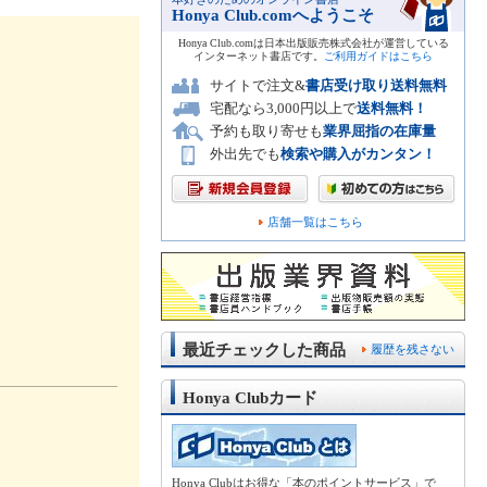
Honya Club.comへようこそ
Honya Club.comは日本出版販売株式会社が運営している
インターネット書店です。
ご利用ガイドはこちら
サイトで注文&
書店受け取り送料無料
宅配なら3,000円以上で
送料無料！
予約も取り寄せも
業界屈指の在庫量
外出先でも
検索や購入がカンタン！
店舗一覧はこちら
最近チェックした商品
履歴を残さない
Honya Clubカード
Honya Clubはお得な「本のポイントサービス」で