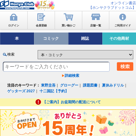
オンライン書店
【ホンヤクラブドットコム】
ログイン
会員登録
買い物かご
店舗一覧
ご利用ガイド
本
コミック
雑誌
その他商材
検索
詳細検索
注目のキーワード：
東野圭吾
｜
グローグー
｜
課題図書
｜
夏休みドリル
｜
ゲッターズ 2027
｜
十二国記【予約】
【ご案内】お盆期間の配送について