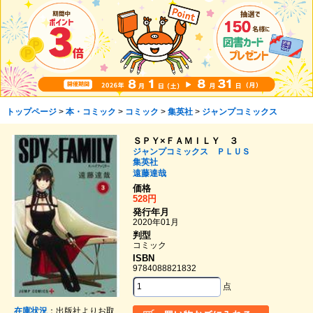
トップページ
>
本・コミック
>
コミック
>
集英社
>
ジャンプコミックス
ＳＰＹ×ＦＡＭＩＬＹ ３
ジャンプコミックス ＰＬＵＳ
集英社
遠藤達哉
価格
528円
発行年月
2020年01月
判型
コミック
ISBN
9784088821832
点
在庫状況
：出版社よりお取