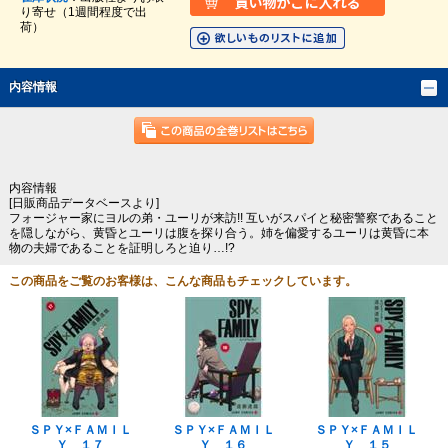
り寄せ（1週間程度で出
荷）
内容情報
内容情報
[日販商品データベースより]
フォージャー家にヨルの弟・ユーリが来訪!! 互いがスパイと秘密警察であること
を隠しながら、黄昏とユーリは腹を探り合う。姉を偏愛するユーリは黄昏に本
物の夫婦であることを証明しろと迫り…!?
この商品をご覧のお客様は、こんな商品もチェックしています。
ＳＰＹ×ＦＡＭＩＬ
ＳＰＹ×ＦＡＭＩＬ
ＳＰＹ×ＦＡＭＩＬ
Ｙ １７
Ｙ １６
Ｙ １５