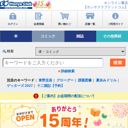
オンライン書店
【ホンヤクラブドットコム】
ログイン
会員登録
買い物かご
店舗一覧
ご利用ガイド
本
コミック
雑誌
その他商材
検索
詳細検索
注目のキーワード：
東野圭吾
｜
グローグー
｜
課題図書
｜
夏休みドリル
｜
ゲッターズ 2027
｜
十二国記【予約】
【ご案内】お盆期間の配送について