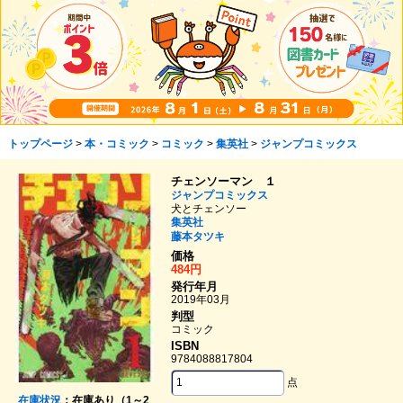
トップページ
>
本・コミック
>
コミック
>
集英社
>
ジャンプコミックス
チェンソーマン １
ジャンプコミックス
犬とチェンソー
集英社
藤本タツキ
価格
484円
発行年月
2019年03月
判型
コミック
ISBN
9784088817804
点
在庫状況
：在庫あり（1～2