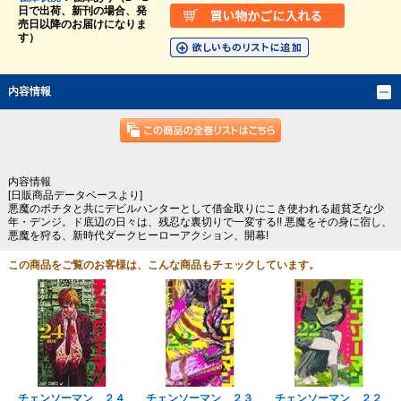
日で出荷、新刊の場合、発
売日以降のお届けになりま
す）
内容情報
内容情報
[日販商品データベースより]
悪魔のポチタと共にデビルハンターとして借金取りにこき使われる超貧乏な少
年・デンジ。ド底辺の日々は、残忍な裏切りで一変する!! 悪魔をその身に宿し、
悪魔を狩る、新時代ダークヒーローアクション、開幕!
この商品をご覧のお客様は、こんな商品もチェックしています。
チェンソーマン ２４
チェンソーマン ２３
チェンソーマン ２２