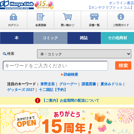
オンライン書店
【ホンヤクラブドットコム】
ログイン
会員登録
買い物かご
店舗一覧
ご利用ガイド
本
コミック
雑誌
その他商材
検索
詳細検索
注目のキーワード：
東野圭吾
｜
グローグー
｜
課題図書
｜
夏休みドリル
｜
ゲッターズ 2027
｜
十二国記【予約】
【ご案内】お盆期間の配送について