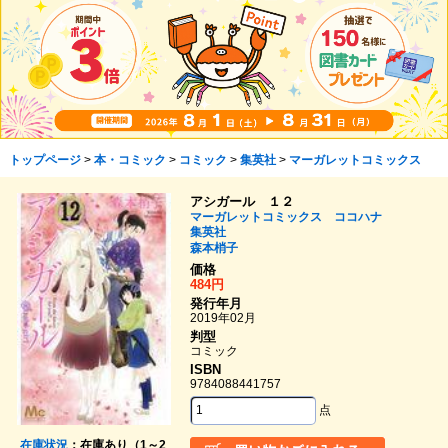
トップページ
>
本・コミック
>
コミック
>
集英社
>
マーガレットコミックス
アシガール １２
マーガレットコミックス ココハナ
集英社
森本梢子
価格
484円
発行年月
2019年02月
判型
コミック
ISBN
9784088441757
点
在庫状況
：在庫あり（1～2