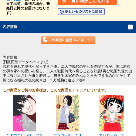
日で出荷、新刊の場合、発
売日以降のお届けになりま
す）
内容情報
内容情報
[日販商品データベースより]
若君を連れて現代へ戻ってきた唯。二人で現代の生活を満喫するが、唯は若君
の羽木家への思いを察し、二人で戦国時代へ戻ることを決意! 再び戦国乱世の山
中に投げ出された唯と若君は、無事羽木家のみんなと再会できるのか!? そして
気になる婚礼の夜の続きは…? 万感胸に迫る12巻!!
この商品をご覧のお客様は、こんな商品もチェックしています。
たまのこしいれ アシ
アシガール １１
アシガール ３