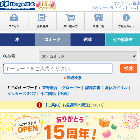
オンライン書店
【ホンヤクラブドットコム】
ログイン
会員登録
買い物かご
店舗一覧
ご利用ガイド
本
コミック
雑誌
その他商材
検索
詳細検索
注目のキーワード：
東野圭吾
｜
グローグー
｜
課題図書
｜
夏休みドリル
｜
ゲッターズ 2027
｜
十二国記【予約】
【ご案内】お盆期間の配送について