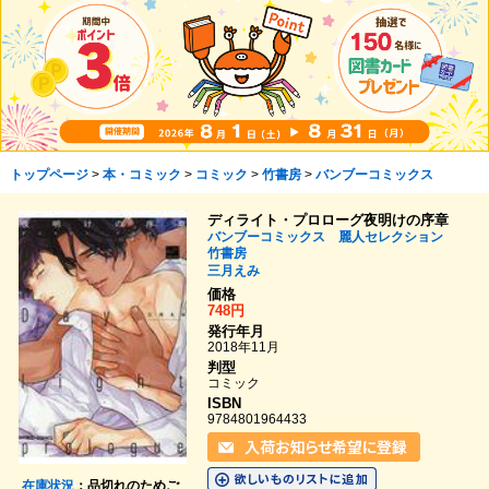
トップページ
>
本・コミック
>
コミック
>
竹書房
>
バンブーコミックス
ディライト・プロローグ夜明けの序章
バンブーコミックス 麗人セレクション
竹書房
三月えみ
価格
748円
発行年月
2018年11月
判型
コミック
ISBN
9784801964433
在庫状況
：品切れのためご