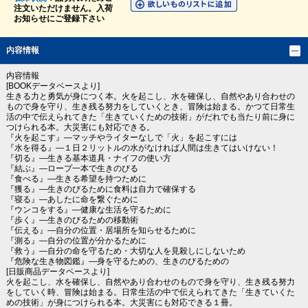
注文いただけません。入荷
お知らせにご登録下さい
内容情報
内容情報
[BOOKデータベースより]
生きる力と勇気が身につく本。火を起こし、水を確保し、自然やあり合わせの
もので身を守り、生き残る努力をしていくとき、冒険は始まる。かつて日常生
活の中で伝えられてきた「生きていくための技術」がだれでも当たり前に身に
つけられる本。大災害にも対応できる。
『火を起こす』―マッチやライターなしで「火」を起こすには
『水を得る』―１日２リットルの水がなければ人間は生きてはいけない！
『切る』―生きる基本道具・ナイフの使い方
『結ぶ』―ロープ一本で生きのびる
『食べる』―生きる希望を持つために
『獲る』―生きのびるために食料は自力で確保する
『寝る』―あしたに命を繋ぐために
『ウンコをする』―健康な生活を守るために
『歩く』―生きのびるための移動術
『伝える』―自分の位置・居場所を知らせるために
『測る』―自分の位置が分かるために
『救う』―自分の命を守るため・大切な人を見殺しにしないため
『危険な生き物図鑑』―身を守るための、生きのびるための
[日販商品データベースより]
火を起こし、水を確保し、自然やあり合わせのもので身を守り、生き残る努力
をしていく時、冒険は始まる。日常生活の中で伝えられてきた「生きていくた
めの技術」が身につけられる本。大災害にも対応できる１冊。