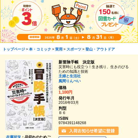
トップページ
>
本・コミック
>
実用
>
スポーツ
>
登山・アウトドア
新冒険手帳 決定版
災害時にも役立つ！生き残り、生きのびる
ための知識と技術
主婦と生活社
風間りんぺい
価格
1,100円
発行年月
2016年03月
判型
Ｂ６
ISBN
9784391148268
在庫状況
：品切れのためご