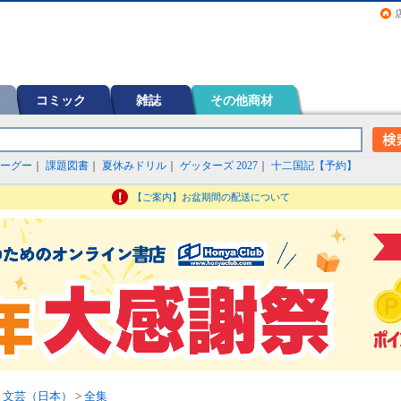
画（コミック）など在庫も充実
コミック
雑誌
その他商材
ーグー
｜
課題図書
｜
夏休みドリル
｜
ゲッターズ 2027
｜
十二国記【予約】
【ご案内】お盆期間の配送について
>
文芸（日本）
>
全集