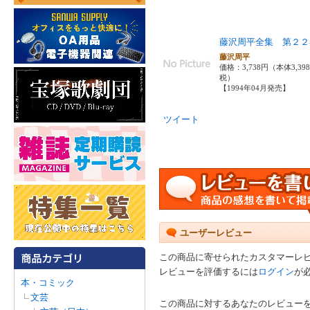
藤沢周平全集 第２２
藤沢周平
価格：3,738円（本体3,39
税）
【1994年04月発売】
ツイート
ユーザーレビュー
この商品に寄せられたカスタマーレ
レビューを評価するには
ログイン
が
本・コミック
文芸
この商品に対するあなたのレビュー