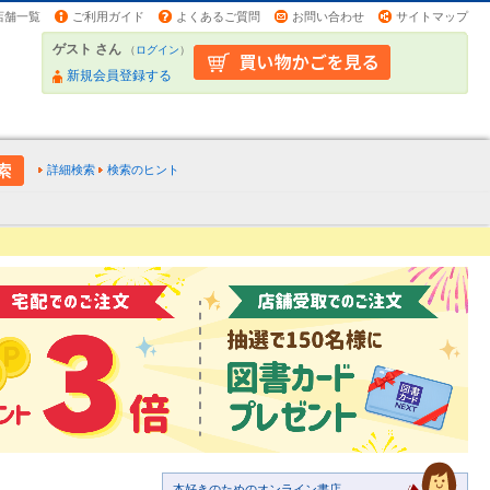
店舗一覧
ご利用ガイド
よくあるご質問
お問い合わせ
サイトマップ
ゲスト さん
（
ログイン
）
新規会員登録する
詳細検索
検索のヒント
本好きのためのオンライン書店