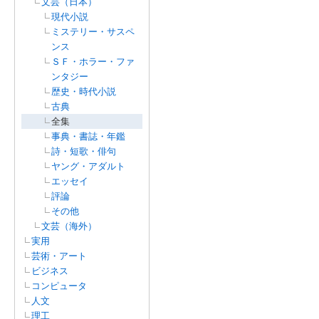
文芸（日本）
現代小説
ミステリー・サスペ
ンス
ＳＦ・ホラー・ファ
ンタジー
歴史・時代小説
古典
全集
事典・書誌・年鑑
詩・短歌・俳句
ヤング・アダルト
エッセイ
評論
その他
文芸（海外）
実用
芸術・アート
ビジネス
コンピュータ
人文
理工