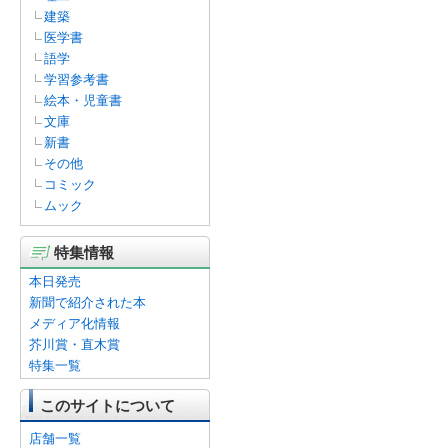
建築
医学書
語学
学習参考書
絵本・児童書
文庫
新書
その他
コミック
ムック
特集情報
本日発売
新聞で紹介された本
メディア化情報
芥川賞・直木賞
特集一覧
このサイトについて
店舗一覧