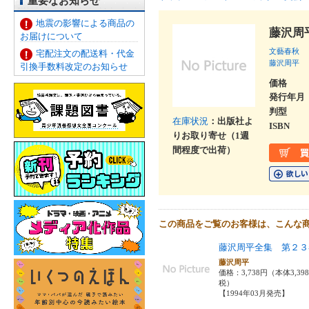
重要なお知らせ
地震の影響による商品の
藤沢周
お届けについて
文藝春秋
宅配注文の配送料・代金
藤沢周平
引換手数料改定のお知らせ
価格
発行年月
判型
在庫状況
：出版社よ
ISBN
りお取り寄せ（1週
間程度で出荷）
この商品をご覧のお客様は、こんな
藤沢周平全集 第２３
藤沢周平
価格：3,738円（本体3,39
税）
【1994年03月発売】