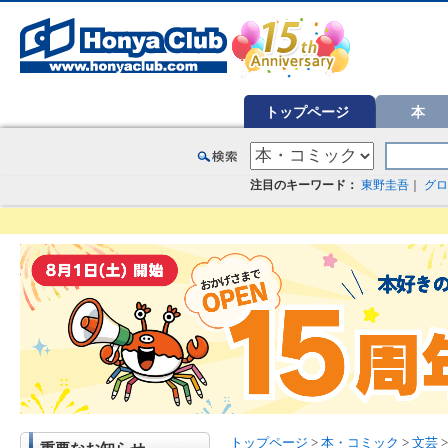
オンライン書店【ホンヤクラブ】はお好きな本屋での受け取りで送料無料！新刊予約・通販も。本（書籍）、雑誌、漫
トップページ
本
注目のキーワード：
東野圭吾
｜
グロ
トップページ
>
本・コミック
>
文芸