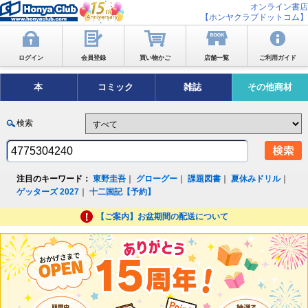
オンライン書店
【ホンヤクラブドットコム】
ログイン
会員登録
買い物かご
店舗一覧
ご利用ガイド
本
コミック
雑誌
その他商材
検索
注目のキーワード：
東野圭吾
｜
グローグー
｜
課題図書
｜
夏休みドリル
｜
ゲッターズ 2027
｜
十二国記【予約】
【ご案内】お盆期間の配送について