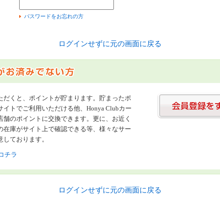
）
パスワードをお忘れの方
ログインせずに元の画面に戻る
ただくと、ポイントが貯まります。貯まったポ
イトでご利用いただける他、Honya Clubカー
店舗のポイントに交換できます。更に、お近く
の在庫がサイト上で確認できる等、様々なサー
意しております。
コチラ
ログインせずに元の画面に戻る
書店【ホンヤクラブ】はお好きな本屋での受け取りで送料無料！新刊予約・通販も。本（書籍）、雑誌、漫画（コミック）な