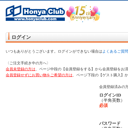
オンライン書店【ホンヤクラブ】はお好きな本屋での受け取りで送料無料！新刊予約・通販も。本（書籍）、雑誌、漫
ログイン
いつもありがとうございます。ログインができない場合は
よくあるご質
〈ご注文手続き中の方へ〉
会員未登録の方は
、ページ中段の【会員登録をする】から会員登録をお
会員登録せずにお買い物をご希望の方は
、ページ下段の【ゲスト購入】
会員登録済みの
ログインID
（半角英数
必須
パスワード