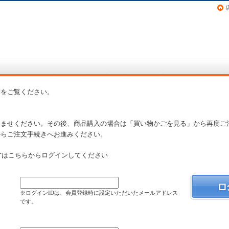
画（コミック）など在庫も充実
問
をご覧ください。
済ませください。その後、商品購入の場合は「買い物かごを見る」から再度ご
からご注文手続きへお進みください。
方はこちらからログインしてください
）
※ログインIDは、会員登録時に設定いただいたメールアドレス
です。