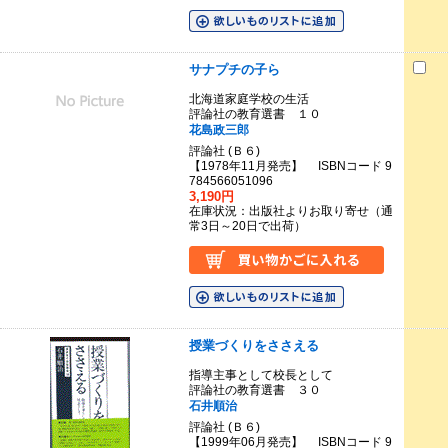
サナプチの子ら
北海道家庭学校の生活
評論社の教育選書 １０
花島政三郎
評論社 (Ｂ６)
【1978年11月発売】 ISBNコード 9
784566051096
3,190円
在庫状況：出版社よりお取り寄せ（通
常3日～20日で出荷）
授業づくりをささえる
指導主事として校長として
評論社の教育選書 ３０
石井順治
評論社 (Ｂ６)
【1999年06月発売】 ISBNコード 9