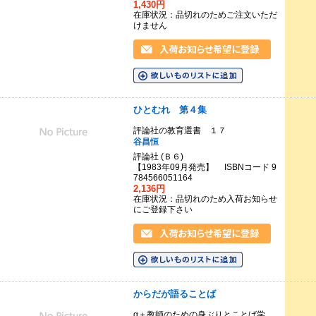
1,430円
在庫状況：品切れのためご注文いただ
けません
ひとむれ 第４集
評論社の教育選書 １７
谷昌恒
評論社 (Ｂ６)
【1983年09月発売】 ISBNコード 9
784566051164
2,136円
在庫状況：品切れのため入荷お知らせ
にご登録下さい
からだが語ることば
α＋教師のための身ぶりとことば学