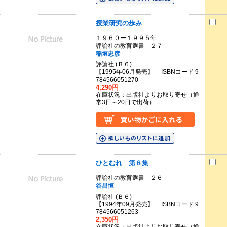
授業研究の歩み
１９６０ー１９９５年
評論社の教育選書 ２７
稲垣忠彦
評論社 (Ｂ６)
【1995年06月発売】 ISBNコード 9
784566051270
4,290円
在庫状況：出版社よりお取り寄せ（通
常3日～20日で出荷）
ひとむれ 第８集
評論社の教育選書 ２６
谷昌恒
評論社 (Ｂ６)
【1994年09月発売】 ISBNコード 9
784566051263
2,350円