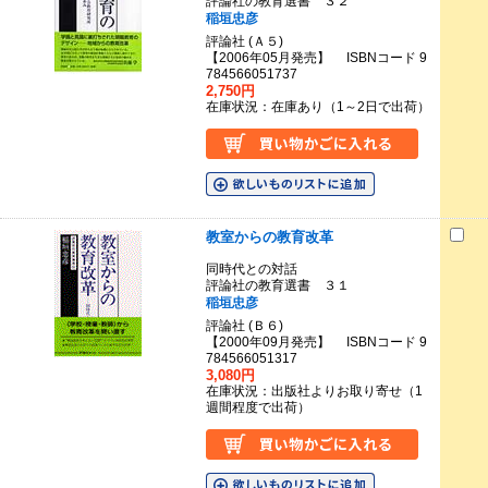
評論社の教育選書 ３２
稲垣忠彦
評論社 (Ａ５)
【2006年05月発売】 ISBNコード 9
784566051737
2,750円
在庫状況：在庫あり（1～2日で出荷）
教室からの教育改革
同時代との対話
評論社の教育選書 ３１
稲垣忠彦
評論社 (Ｂ６)
【2000年09月発売】 ISBNコード 9
784566051317
3,080円
在庫状況：出版社よりお取り寄せ（1
週間程度で出荷）