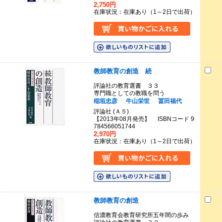
2,750円
在庫状況：在庫あり（1～2日で出荷）
教師教育の創造 続
評論社の教育選書 ３３
専門職としての教職を問う
稲垣忠彦
牛山栄世
冨田福代
評論社 (Ａ５)
【2013年08月発売】 ISBNコード 9
784566051744
2,970円
在庫状況：在庫あり（1～2日で出荷）
教師教育の創造
信濃教育会教育研究所五年間の歩み