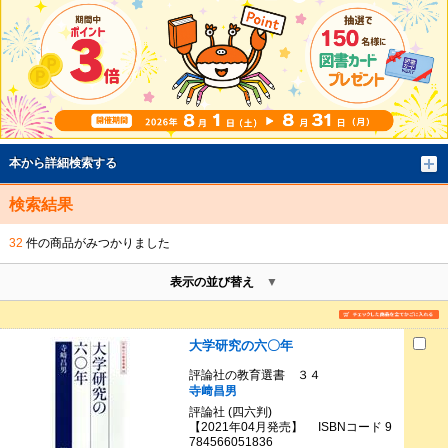
本から詳細検索する
検索結果
32
件の商品がみつかりました
表示の並び替え
大学研究の六〇年
評論社の教育選書 ３４
寺﨑昌男
評論社 (四六判)
【2021年04月発売】 ISBNコード 9
784566051836