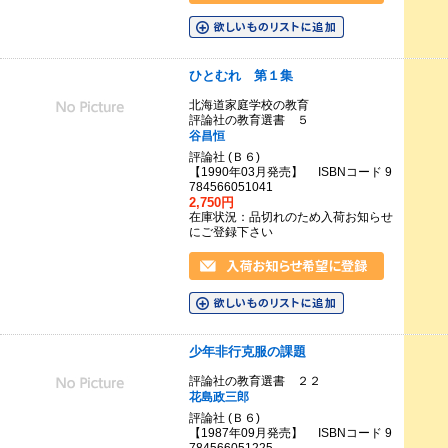
ひとむれ 第１集
北海道家庭学校の教育
評論社の教育選書 ５
谷昌恒
評論社 (Ｂ６)
【1990年03月発売】 ISBNコード 9
784566051041
2,750円
在庫状況：品切れのため入荷お知らせ
にご登録下さい
少年非行克服の課題
評論社の教育選書 ２２
花島政三郎
評論社 (Ｂ６)
【1987年09月発売】 ISBNコード 9