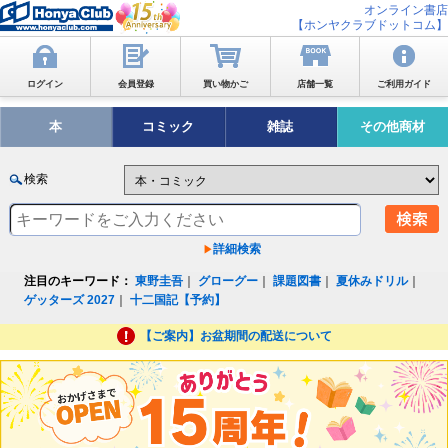
オンライン書店
【ホンヤクラブドットコム】
ログイン
会員登録
買い物かご
店舗一覧
ご利用ガイド
本
コミック
雑誌
その他商材
検索
詳細検索
注目のキーワード：
東野圭吾
｜
グローグー
｜
課題図書
｜
夏休みドリル
｜
ゲッターズ 2027
｜
十二国記【予約】
【ご案内】お盆期間の配送について