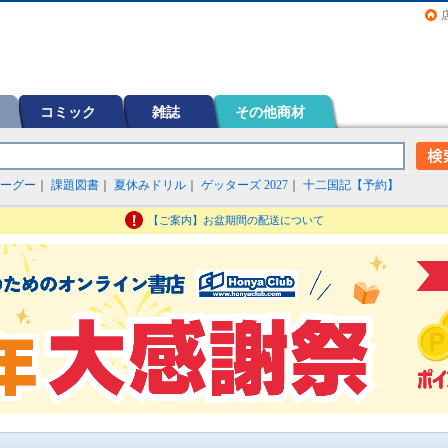
画（コミック）など在庫も充実
コミック
雑誌
その他商材
ーグー
｜
課題図書
｜
夏休みドリル
｜
ゲッターズ 2027
｜
十二国記【予約】
【ご案内】お盆期間の配送について