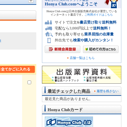
Honya Club.comへようこそ
Honya Club.comは日本出版販売株式会社が運営している
インターネット書店です。
ご利用ガイドはこちら
サイトで注文&
書店受け取り送料無料
宅配なら3,000円以上で
送料無料！
予約も取り寄せも
業界屈指の在庫量
外出先でも
検索や購入がカンタン！
順
店舗一覧はこちら
最近チェックした商品
履歴を残さない
最近見た商品がありません。
Honya Clubカード