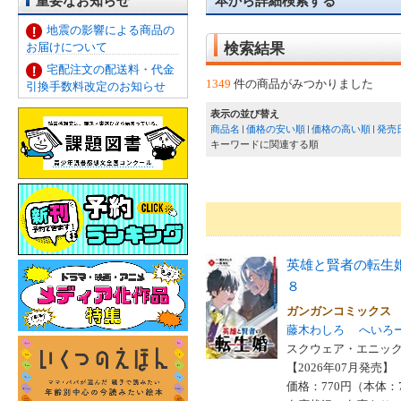
重要なお知らせ
本から詳細検索する
地震の影響による商品の
お届けについて
検索結果
宅配注文の配送料・代金
1349
件の商品がみつかりました
引換手数料改定のお知らせ
表示の並び替え
商品名
価格の安い順
価格の高い順
発売
キーワードに関連する順
英雄と賢者の転生
８
ガンガンコミックス
藤木わしろ
へいろ
スクウェア・エニックス
【2026年07月発売】 I
価格：770円（本体：