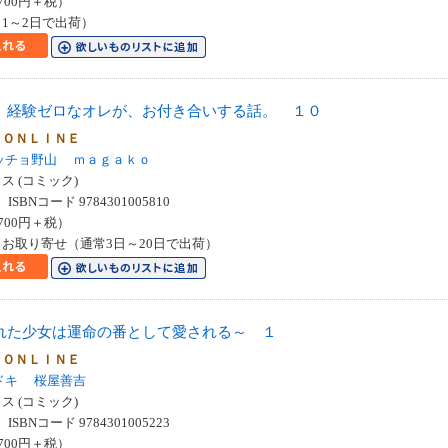
700円＋税）
1～2日で出荷）
、経験ゼロなオレが、お付き合いする話。 １０
 ＯＮＬＩＮＥ
ッチョ野山
ｍａｇａｋｏ
 (コミック)
SBNコード 9784301005810
700円＋税）
お取り寄せ（通常3日～20日で出荷）
れた少女は運命の番として愛される～ １
 ＯＮＬＩＮＥ
ドキ
桜屋善吉
 (コミック)
SBNコード 9784301005223
700円＋税）