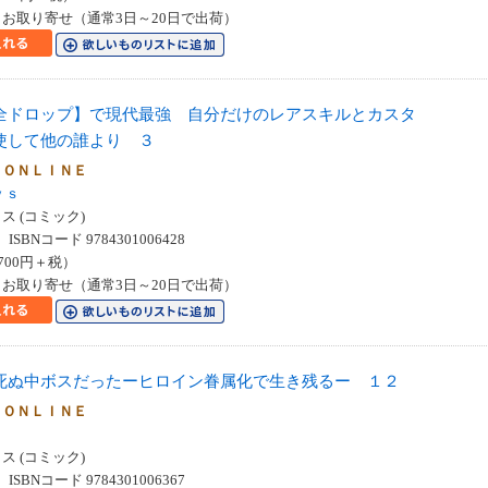
お取り寄せ（通常3日～20日で出荷）
全ドロップ】で現代最強 自分だけのレアスキルとカスタ
使して他の誰より ３
 ＯＮＬＩＮＥ
ｙｓ
 (コミック)
SBNコード 9784301006428
700円＋税）
お取り寄せ（通常3日～20日で出荷）
死ぬ中ボスだったーヒロイン眷属化で生き残るー １２
 ＯＮＬＩＮＥ
 (コミック)
SBNコード 9784301006367