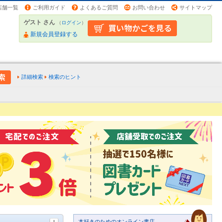
店舗一覧
ご利用ガイド
よくあるご質問
お問い合わせ
サイトマップ
ゲスト さん
（
ログイン
）
新規会員登録する
詳細検索
検索のヒント
本好きのためのオンライン書店