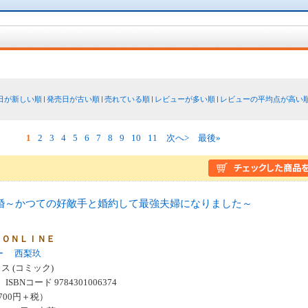
日が新しい順
発売日が古い順
売れている順
レビューが多い順
レビューの平均点が高い
1
2
3
4
5
6
7
8
9
10
11
次へ>
最後»
婚～かつての好敵手と婚約して最強夫婦になりました～
 ＯＮＬＩＮＥ
ー
西梨玖
 (コミック)
SBNコード 9784301006374
700円＋税）