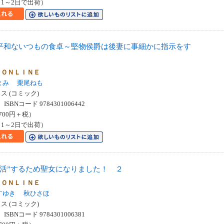
1～2日で出荷）
平和ないつもの食卓～堅物侯爵は後妻に事細かに指示をす
 ＯＮＬＩＮＥ
まみ
栗尾ねも
 (コミック)
SBNコード 9784301006442
700円＋税）
1～2日で出荷）
し活”するため聖女になりました！ ２
 ＯＮＬＩＮＥ
すゆき
秋ひさほ
 (コミック)
SBNコード 9784301006381