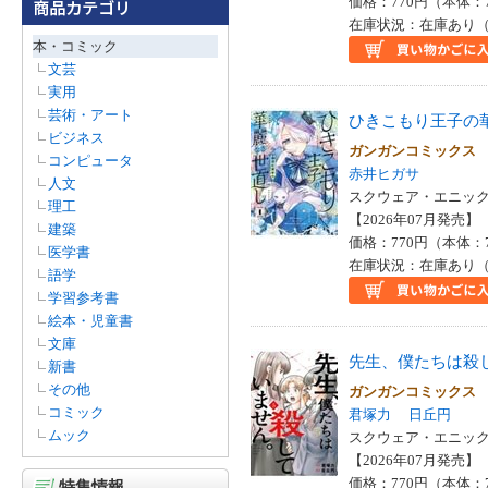
価格：770円（本体：
在庫状況：在庫あり（
本・コミック
文芸
実用
芸術・アート
ひきこもり王子の
ビジネス
ガンガンコミックス
コンピュータ
赤井ヒガサ
人文
スクウェア・エニックス
理工
【2026年07月発売】 I
建築
価格：770円（本体：
医学書
在庫状況：在庫あり（
語学
学習参考書
絵本・児童書
文庫
先生、僕たちは殺
新書
その他
ガンガンコミックス
コミック
君塚力
日丘円
ムック
スクウェア・エニックス
【2026年07月発売】 I
価格：770円（本体：
特集情報