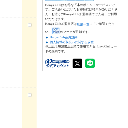
Honya Clubはお得な「本のポイントサービス」で
す。ご入会いただいたお客様には特典が盛りだくさ
ん！お近くのHonyaClub加盟書店でご入会、ご利用
いただけます。
Honya Club加盟書店は
にてご確認くださ
店舗一覧
い。
のマークが目印です。
HonyaClub会員規約
個人情報の取扱いに関する規程
※上記は加盟書店店頭で使用できるHonyaClubカー
ドの規約です。