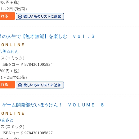
700円＋税）
1～2日で出荷）
目の人生で【無才無能】を楽しむ ｖｏｌ．３
 ＯＮＬＩＮＥ
八美☆わん
 (コミック)
SBNコード 9784301005834
700円＋税）
1～2日で出荷）
 ゲーム開発部だいぼうけん！ ＶＯＬＵＭＥ ６
 ＯＮＬＩＮＥ
水あさと
 (コミック)
SBNコード 9784301005827