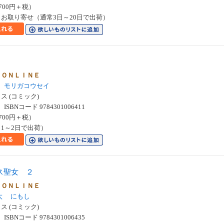
700円＋税）
お取り寄せ（通常3日～20日で出荷）
 ＯＮＬＩＮＥ
モリガコウセイ
 (コミック)
SBNコード 9784301006411
700円＋税）
1～2日で出荷）
ス聖女 ２
 ＯＮＬＩＮＥ
太
にもし
 (コミック)
SBNコード 9784301006435