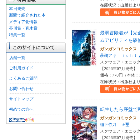
在庫状況：出版社より
本日発売
新聞で紹介された本
メディア化情報
芥川賞・直木賞
最弱冒険者が【完
特集一覧
ムアビリティを駆
このサイトについて
ガンガンコミックス
萩鵜アキ
ｉｃｈｔ
店舗一覧
スクウェア・エニックス
ご利用ガイド
【2026年07月発売】 I
価格：770円（本体：
よくあるご質問
在庫状況：出版社より
お問い合わせ
サイトマップ
転生したら序盤で
初めての方へ
ガンガンコミックス
稲下竹刀
正璽
スクウェア・エニックス
【2026年07月発売】 I