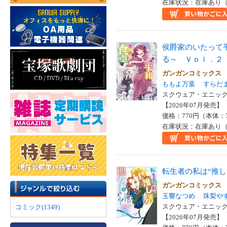
在庫状況：在庫あり（
侯爵家のいたって
る～ Ｖｏｌ．２
ガンガンコミックス
ももよ万葉
すらだ
スクウェア・エニックス
【2026年07月発売】 I
価格：770円（本体：
在庫状況：在庫あり（
転生者の私は“推
ガンガンコミックス
玉響なつめ
珠梨や
スクウェア・エニックス
コミック(1349)
【2026年07月発売】 I