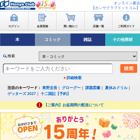
オンライン書店
【ホンヤクラブドットコム】
ログイン
会員登録
買い物かご
店舗一覧
ご利用ガイド
本
コミック
雑誌
その他商材
検索
詳細検索
注目のキーワード：
東野圭吾
｜
グローグー
｜
課題図書
｜
夏休みドリル
｜
ゲッターズ 2027
｜
十二国記【予約】
【ご案内】お盆期間の配送について