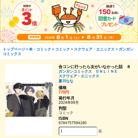
トップページ
>
本・コミック
>
コミック
>
スクウェア・エニックス
>
ガンガン
コミックス
合コンに行ったら女がいなかった話 ８
ガンガンコミックス ＯＮＬＩＮＥ
スクウェア・エニックス
蒼川なな
価格
770円
発行年月
2024年09月
判型
コミック
ISBN
9784757594180
点