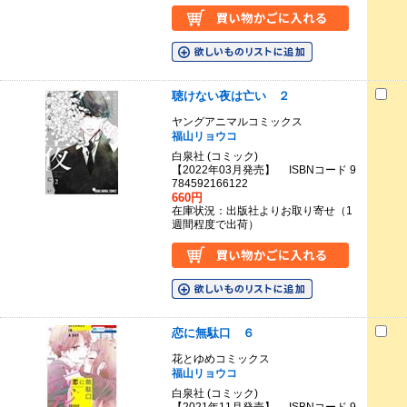
聴けない夜は亡い ２
ヤングアニマルコミックス
福山リョウコ
白泉社 (コミック)
【2022年03月発売】 ISBNコード 9
784592166122
660円
在庫状況：出版社よりお取り寄せ（1
週間程度で出荷）
恋に無駄口 ６
花とゆめコミックス
福山リョウコ
白泉社 (コミック)