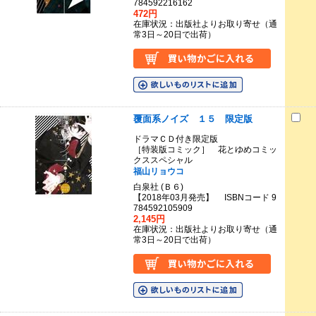
784592216162
472円
在庫状況：出版社よりお取り寄せ（通
常3日～20日で出荷）
覆面系ノイズ １５ 限定版
ドラマＣＤ付き限定版
［特装版コミック］ 花とゆめコミッ
クススペシャル
福山リョウコ
白泉社 (Ｂ６)
【2018年03月発売】 ISBNコード 9
784592105909
2,145円
在庫状況：出版社よりお取り寄せ（通
常3日～20日で出荷）