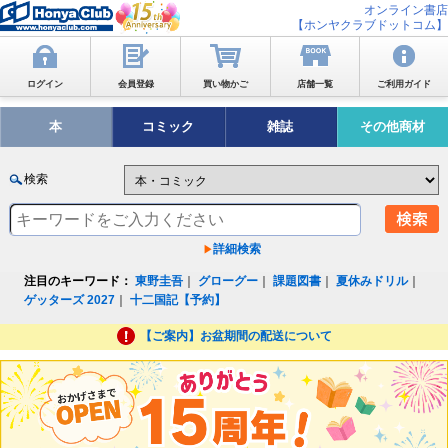
オンライン書店
【ホンヤクラブドットコム】
ログイン
会員登録
買い物かご
店舗一覧
ご利用ガイド
本
コミック
雑誌
その他商材
検索
詳細検索
注目のキーワード：
東野圭吾
｜
グローグー
｜
課題図書
｜
夏休みドリル
｜
ゲッターズ 2027
｜
十二国記【予約】
【ご案内】お盆期間の配送について