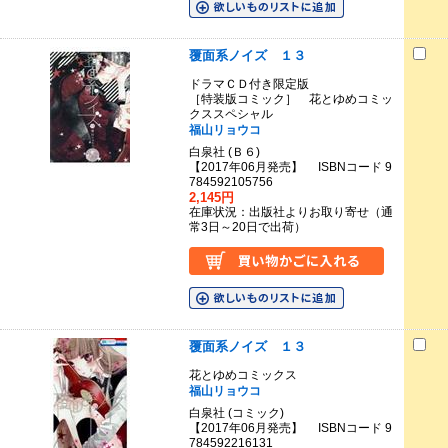
覆面系ノイズ １３
ドラマＣＤ付き限定版
［特装版コミック］ 花とゆめコミッ
クススペシャル
福山リョウコ
白泉社 (Ｂ６)
【2017年06月発売】 ISBNコード 9
784592105756
2,145円
在庫状況：出版社よりお取り寄せ（通
常3日～20日で出荷）
覆面系ノイズ １３
花とゆめコミックス
福山リョウコ
白泉社 (コミック)
【2017年06月発売】 ISBNコード 9
784592216131