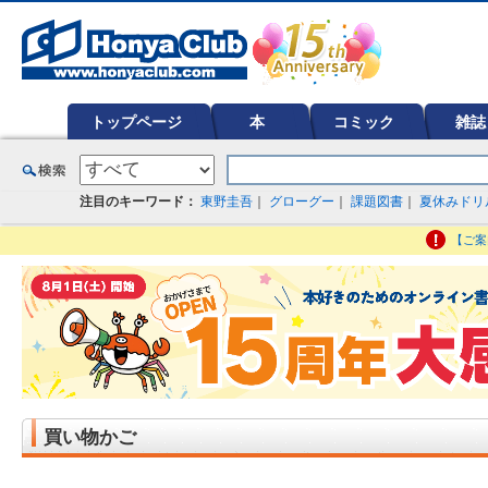
オンライン書店【ホンヤクラブ】はお好きな本屋での受け取りで送料無料！新刊予約・通販も。本（書籍）、雑誌、漫
ど在庫も充実
トップページ
本
コミック
雑誌
注目のキーワード：
東野圭吾
｜
グローグー
｜
課題図書
｜
夏休みドリ
【ご案
買い物かご