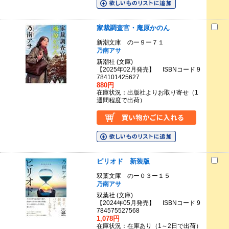
家裁調査官・庵原かのん
新潮文庫 のー９ー７１
乃南アサ
新潮社 (文庫)
【2025年02月発売】 ISBNコード 9
784101425627
880円
在庫状況：出版社よりお取り寄せ（1
週間程度で出荷）
ピリオド 新装版
双葉文庫 のー０３ー１５
乃南アサ
双葉社 (文庫)
【2024年05月発売】 ISBNコード 9
784575527568
1,078円
在庫状況：在庫あり（1～2日で出荷）