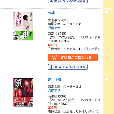
未練
女刑事音道貴子
新潮文庫 のー９ー２８
乃南アサ
新潮社 (文庫)
【2005年02月発売】 ISBNコード 9
784101425382
605円
在庫状況：在庫あり（1～2日で出荷）
鎖 下巻
新潮文庫 のー９ー２２
乃南アサ
新潮社 (文庫)
【2003年12月発売】 ISBNコード 9
784101425320
825円
在庫状況：出版社よりお取り寄せ（1