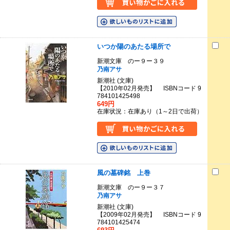
いつか陽のあたる場所で
新潮文庫 のー９ー３９
乃南アサ
新潮社 (文庫)
【2010年02月発売】 ISBNコード 9
784101425498
649円
在庫状況：在庫あり（1～2日で出荷）
風の墓碑銘 上巻
新潮文庫 のー９ー３７
乃南アサ
新潮社 (文庫)
【2009年02月発売】 ISBNコード 9
784101425474