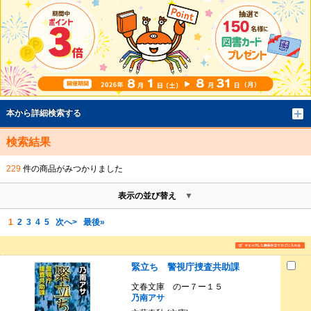
本から詳細検索する
検索結果
229
件の商品がみつかりました
表示の並び替え
1
2
3
4
5
次へ>
最後»
緊立ち 警視庁捜査共助課
文春文庫 のー７ー１５
乃南アサ