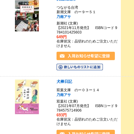
つながる台湾
新潮文庫 のー９ー５１
乃南アサ
新潮社 (文庫)
【2021年11月発売】 ISBNコード 9
784101425603
649円
在庫状況：品切れのためご注文いただ
けません
犬棒日記
双葉文庫 のー０３ー１４
乃南アサ
双葉社 (文庫)
【2021年07月発売】 ISBNコード 9
784575714906
693円
在庫状況：品切れのためご注文いただ
けません