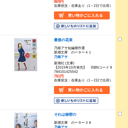
869円
在庫状況：在庫あり（1～2日で出荷）
最後の花束
乃南アサ短編傑作選
新潮文庫 のー９ー４１
乃南アサ
新潮社 (文庫)
【2015年10月発売】 ISBNコード 9
784101425542
781円
在庫状況：在庫あり（1～2日で出荷）
それは秘密の
新潮文庫 のー９ー３８
乃南アサ