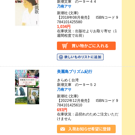
新潮文庫 のー９ー４４
乃南アサ
新潮社 (文庫)
【2018年08月発売】 ISBNコード 9
784101425580
1,034円
在庫状況：出版社よりお取り寄せ（1
週間程度で出荷）
美麗島プリズム紀行
きらめく台湾
新潮文庫 のー９ー５２
乃南アサ
新潮社 (文庫)
【2022年12月発売】 ISBNコード 9
784101425610
693円
在庫状況：品切れのためご注文いただ
けません