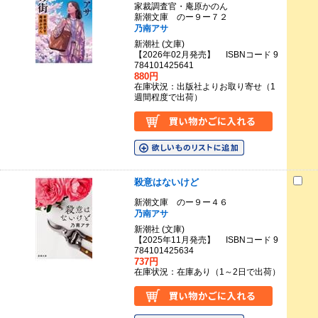
家裁調査官・庵原かのん
新潮文庫 のー９ー７２
乃南アサ
新潮社 (文庫)
【2026年02月発売】 ISBNコード 9
784101425641
880円
在庫状況：出版社よりお取り寄せ（1
週間程度で出荷）
殺意はないけど
新潮文庫 のー９ー４６
乃南アサ
新潮社 (文庫)
【2025年11月発売】 ISBNコード 9
784101425634
737円
在庫状況：在庫あり（1～2日で出荷）