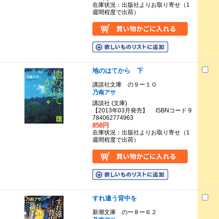
在庫状況：出版社よりお取り寄せ（1
週間程度で出荷）
地のはてから 下
講談社文庫 の９ー１０
乃南アサ
講談社 (文庫)
【2013年03月発売】 ISBNコード 9
784062774963
858円
在庫状況：出版社よりお取り寄せ（1
週間程度で出荷）
すれ違う背中を
新潮文庫 のー８ー６２