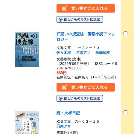
戸惑いの捜査線 警察小説アンソ
ロジー
文春文庫 こー３２ー７０
佐々木穣
乃南アサ
松嶋智左
文藝春秋 (文庫)
【2024年06月発売】 ISBNコード 9
784167922306
880円
在庫状況：在庫あり（1～2日で出荷）
続・犬棒日記
双葉文庫 のー０３ー１５
乃南アサ
双葉社 (文庫)