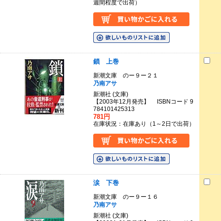
週間程度で出荷）
鎖 上巻
新潮文庫 のー９ー２１
乃南アサ
新潮社 (文庫)
【2003年12月発売】 ISBNコード 9
784101425313
781円
在庫状況：在庫あり（1～2日で出荷）
涙 下巻
新潮文庫 のー９ー１６
乃南アサ
新潮社 (文庫)