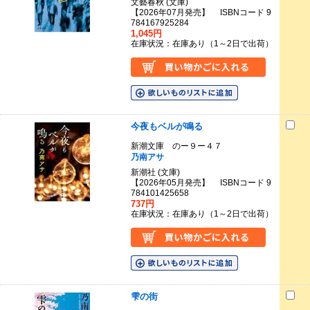
文藝春秋 (文庫)
【2026年07月発売】 ISBNコード 9
784167925284
1,045円
在庫状況：在庫あり（1～2日で出荷）
今夜もベルが鳴る
新潮文庫 のー９ー４７
乃南アサ
新潮社 (文庫)
【2026年05月発売】 ISBNコード 9
784101425658
737円
在庫状況：在庫あり（1～2日で出荷）
雫の街