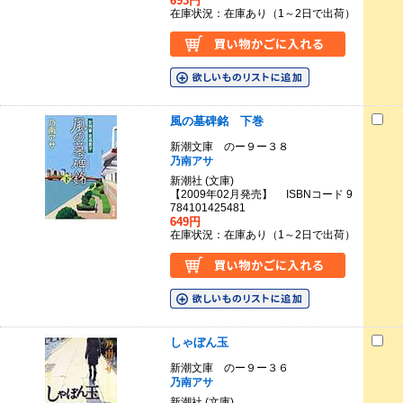
693円
在庫状況：在庫あり（1～2日で出荷）
風の墓碑銘 下巻
新潮文庫 のー９ー３８
乃南アサ
新潮社 (文庫)
【2009年02月発売】 ISBNコード 9
784101425481
649円
在庫状況：在庫あり（1～2日で出荷）
しゃぼん玉
新潮文庫 のー９ー３６
乃南アサ
新潮社 (文庫)