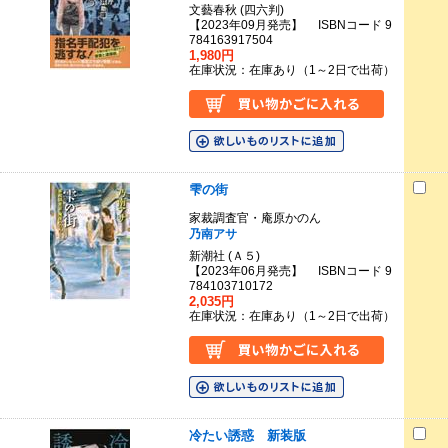
文藝春秋 (四六判)
【2023年09月発売】 ISBNコード 9
784163917504
1,980円
在庫状況：在庫あり（1～2日で出荷）
雫の街
家裁調査官・庵原かのん
乃南アサ
新潮社 (Ａ５)
【2023年06月発売】 ISBNコード 9
784103710172
2,035円
在庫状況：在庫あり（1～2日で出荷）
冷たい誘惑 新装版