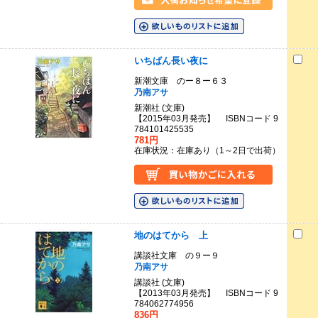
いちばん長い夜に
新潮文庫 のー８ー６３
乃南アサ
新潮社 (文庫)
【2015年03月発売】 ISBNコード 9
784101425535
781円
在庫状況：在庫あり（1～2日で出荷）
地のはてから 上
講談社文庫 の９ー９
乃南アサ
講談社 (文庫)
【2013年03月発売】 ISBNコード 9
784062774956
836円