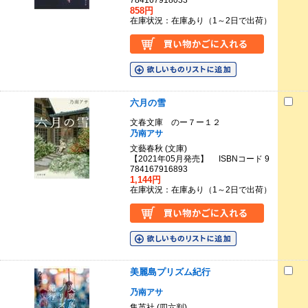
784167918033
858円
在庫状況：在庫あり（1～2日で出荷）
六月の雪
文春文庫 のー７ー１２
乃南アサ
文藝春秋 (文庫)
【2021年05月発売】 ISBNコード 9
784167916893
1,144円
在庫状況：在庫あり（1～2日で出荷）
美麗島プリズム紀行
乃南アサ
集英社 (四六判)