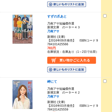
すずの爪あと
乃南アサ短編傑作選
新潮文庫 のー９ー４３
乃南アサ
新潮社 (文庫)
【2016年09月発売】 ISBNコード 9
784101425566
781円
在庫状況：在庫あり（1～2日で出荷）
岬にて
乃南アサ短編傑作選
新潮文庫 のー９ー４２
乃南アサ
新潮社 (文庫)
【2016年03月発売】 ISBNコード 9
784101425559