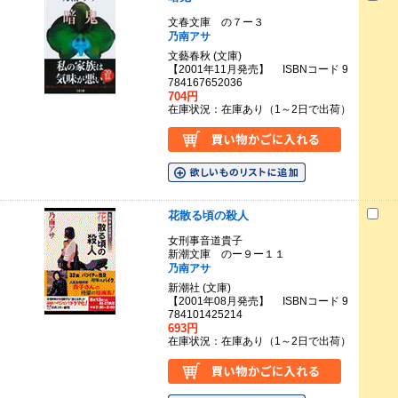
文春文庫 の７ー３
乃南アサ
文藝春秋 (文庫)
【2001年11月発売】 ISBNコード 9
784167652036
704円
在庫状況：在庫あり（1～2日で出荷）
花散る頃の殺人
女刑事音道貴子
新潮文庫 のー９ー１１
乃南アサ
新潮社 (文庫)
【2001年08月発売】 ISBNコード 9
784101425214
693円
在庫状況：在庫あり（1～2日で出荷）