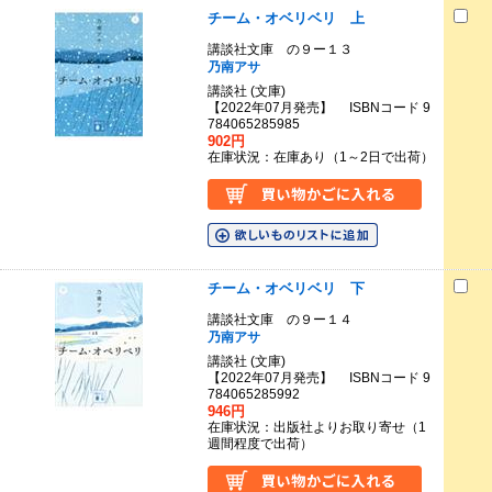
チーム・オベリベリ 上
講談社文庫 の９ー１３
乃南アサ
講談社 (文庫)
【2022年07月発売】 ISBNコード 9
784065285985
902円
在庫状況：在庫あり（1～2日で出荷）
チーム・オベリベリ 下
講談社文庫 の９ー１４
乃南アサ
講談社 (文庫)
【2022年07月発売】 ISBNコード 9
784065285992
946円
在庫状況：出版社よりお取り寄せ（1
週間程度で出荷）