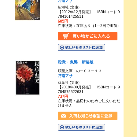
乃南アサ
新潮社 (文庫)
【2012年12月発売】 ISBNコード 9
784101425511
605円
在庫状況：在庫あり（1～2日で出荷）
殺意・鬼哭 新装版
双葉文庫 のー０３ー１３
乃南アサ
双葉社 (文庫)
【2019年09月発売】 ISBNコード 9
784575522631
737円
在庫状況：品切れのためご注文いただ
けません