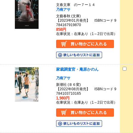
文春文庫 のー７ー１４
乃南アサ
文藝春秋 (文庫)
【2023年01月発売】 ISBNコード 9
784167919870
858円
在庫状況：在庫あり（1～2日で出荷）
家裁調査官・庵原かのん
乃南アサ
新潮社 (Ｂ６変)
【2022年08月発売】 ISBNコード 9
784103710165
1,980円
在庫状況：在庫あり（1～2日で出荷）