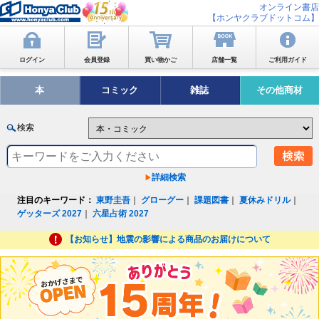
オンライン書店
【ホンヤクラブドットコム】
ログイン
会員登録
買い物かご
店舗一覧
ご利用ガイド
本
コミック
雑誌
その他商材
検索
詳細検索
注目のキーワード：
東野圭吾
｜
グローグー
｜
課題図書
｜
夏休みドリル
｜
ゲッターズ 2027
｜
六星占術 2027
【お知らせ】地震の影響による商品のお届けについて