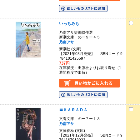
いっちみち
乃南アサ短編傑作選
新潮文庫 のー９ー４５
乃南アサ
新潮社 (文庫)
【2021年03月発売】 ISBNコード 9
784101425597
737円
在庫状況：出版社よりお取り寄せ（1
週間程度で出荷）
〓ＫＡＲＡＤＡ
文春文庫 のー７ー１３
乃南アサ
文藝春秋 (文庫)
【2021年12月発売】 ISBNコード 9