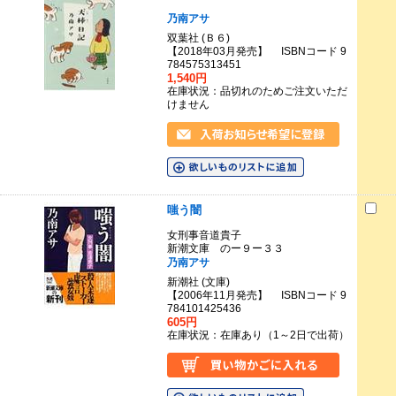
乃南アサ
双葉社 (Ｂ６)
【2018年03月発売】 ISBNコード 9
784575313451
1,540円
在庫状況：品切れのためご注文いただ
けません
嗤う闇
女刑事音道貴子
新潮文庫 のー９ー３３
乃南アサ
新潮社 (文庫)
【2006年11月発売】 ISBNコード 9
784101425436
605円
在庫状況：在庫あり（1～2日で出荷）