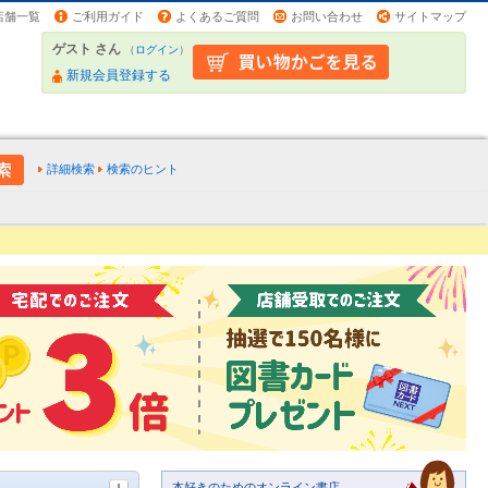
店舗一覧
ご利用ガイド
よくあるご質問
お問い合わせ
サイトマップ
ゲスト さん
（
ログイン
）
新規会員登録する
詳細検索
検索のヒント
本好きのためのオンライン書店