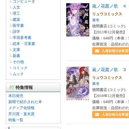
コンピュータ
嵐ノ花叢ノ歌 ４
人文
理工
リュウコミックス
建築
東冬
医学書
徳間書店 (コミック)
語学
【2011年12月発売】 I
学習参考書
価格：649円（本体：
絵本・児童書
在庫状況：品切れの
文庫
新書
その他
コミック
嵐ノ花叢ノ歌 ３
ムック
リュウコミックス
東冬
特集情報
徳間書店 (コミック)
本日発売
【2010年12月発売】 I
新聞で紹介された本
価格：649円（本体：
メディア化情報
在庫状況：品切れの
芥川賞・直木賞
特集一覧