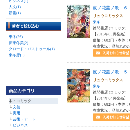
ビジネス(1)
人文(1)
嵐ノ花叢ノ歌 ６
新書(1)
リュウコミックス
東冬
徳間書店 (コミック)
【2016年05月発売】 I
東冬(26)
価格：682円（本体：
伊東冬美(2)
在庫状況：品切れの
クロード・パストゥール(1)
東冬彦(1)
嵐ノ花叢ノ歌 ５
リュウコミックス
東冬
徳間書店 (コミック)
【2014年04月発売】 I
本・コミック
価格：682円（本体：
文芸
在庫状況：品切れの
実用
芸術・アート
ビジネス