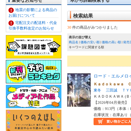
重要なお知らせ
本から詳細検索する
地震の影響による商品の
お届けについて
検索結果
宅配注文の配送料・代金
30
件の商品がみつかりました
引換手数料改定のお知らせ
表示の並び替え
商品名
価格の安い順
価格の高い順
発売
キーワードに関連する順
ロード・エルメロ
Ｋａｄｏｋａｗａ 
東冬
三田誠
ＴＹ
ＫＡＤＯＫＡＷＡ (Ｂ
【2026年04月発売】 I
価格：913円（本体：
在庫状況：在庫あり（