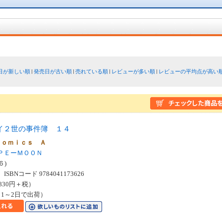
日が新しい順
発売日が古い順
売れている順
レビューが多い順
レビューの平均点が高い
イ２世の事件簿 １４
Ｃｏｍｉｃｓ Ａ
ＰＥーＭＯＯＮ
６)
SBNコード 9784041173626
830円＋税）
1～2日で出荷）