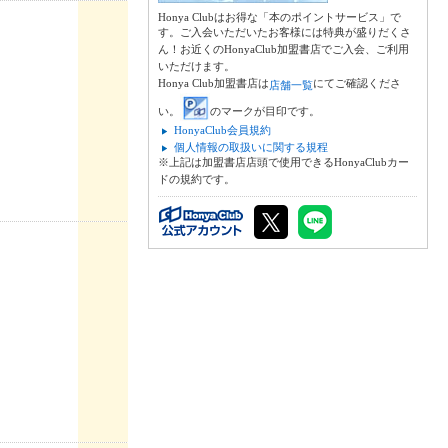
Honya Clubはお得な「本のポイントサービス」で
す。ご入会いただいたお客様には特典が盛りだくさ
ん！お近くのHonyaClub加盟書店でご入会、ご利用
いただけます。
Honya Club加盟書店は
にてご確認くださ
店舗一覧
い。
のマークが目印です。
HonyaClub会員規約
個人情報の取扱いに関する規程
※上記は加盟書店店頭で使用できるHonyaClubカー
ドの規約です。