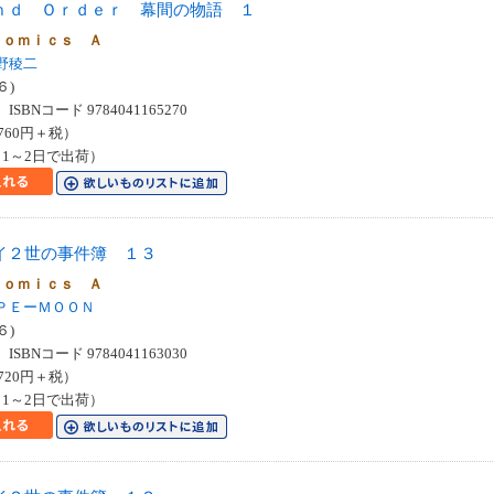
ｎｄ Ｏｒｄｅｒ 幕間の物語 １
Ｃｏｍｉｃｓ Ａ
野稜二
６)
SBNコード 9784041165270
760円＋税）
1～2日で出荷）
イ２世の事件簿 １３
Ｃｏｍｉｃｓ Ａ
ＰＥーＭＯＯＮ
６)
SBNコード 9784041163030
720円＋税）
1～2日で出荷）