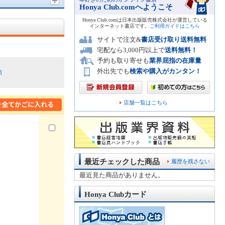
Honya Club.comへようこそ
Honya Club.comは日本出版販売株式会社が運営している
インターネット書店です。
ご利用ガイドはこちら
サイトで注文&
書店受け取り送料無料
宅配なら3,000円以上で
送料無料！
予約も取り寄せも
業界屈指の在庫量
外出先でも
検索や購入がカンタン！
順
店舗一覧はこちら
最近チェックした商品
履歴を残さない
最近見た商品がありません。
Honya Clubカード