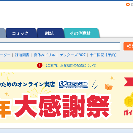
画（コミック）など在庫も充実
コミック
雑誌
その他商材
ーグー
｜
課題図書
｜
夏休みドリル
｜
ゲッターズ 2027
｜
十二国記【予約】
【ご案内】お盆期間の配送について