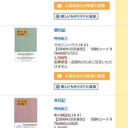
酒日誌
坪内祐三
マガジンハウス (Ｂ６)
【2006年10月発売】 ISBNコード 9
784838717217
1,760円
在庫状況：品切れのためご注文いただ
けません
本日記
坪内祐三
本の雑誌社 (Ｂ６)
【2006年10月発売】 ISBNコード 9
784860110635