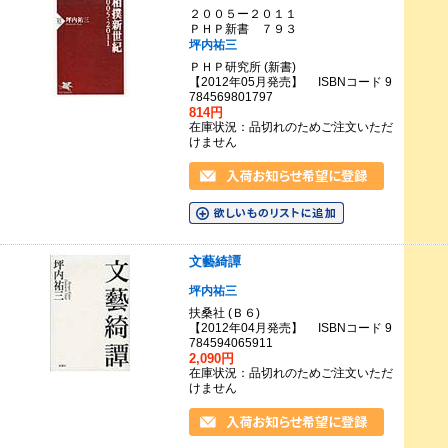
２００５ー２０１１
ＰＨＰ新書 ７９３
坪内祐三
ＰＨＰ研究所 (新書)
【2012年05月発売】 ISBNコード 9
784569801797
814円
在庫状況：品切れのためご注文いただ
けません
文藝綺譚
坪内祐三
扶桑社 (Ｂ６)
【2012年04月発売】 ISBNコード 9
784594065911
2,090円
在庫状況：品切れのためご注文いただ
けません