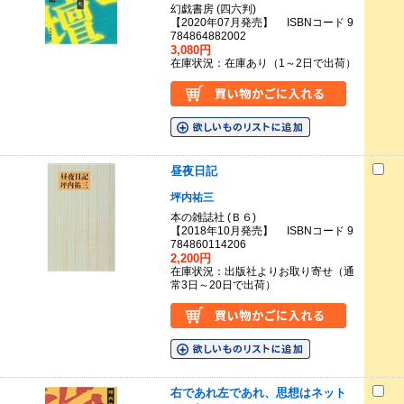
幻戯書房 (四六判)
【2020年07月発売】 ISBNコード 9
784864882002
3,080円
在庫状況：在庫あり（1～2日で出荷）
昼夜日記
坪内祐三
本の雑誌社 (Ｂ６)
【2018年10月発売】 ISBNコード 9
784860114206
2,200円
在庫状況：出版社よりお取り寄せ（通
常3日～20日で出荷）
右であれ左であれ、思想はネット