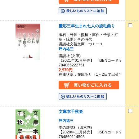
慶応三年生まれ七人の旋毛曲り
漱石・外骨・熊楠・露伴・子規・紅
葉・緑雨とその時代
講談社文芸文庫 つＬー１
坪内祐三
講談社 (文庫)
【2021年01月発売】 ISBNコード 9
784065222751
2,970円
在庫状況：在庫あり（1～2日で出荷）
文庫本千秋楽
坪内祐三
本の雑誌社 (四六判)
【2020年11月発売】 ISBNコード 9
784860114503