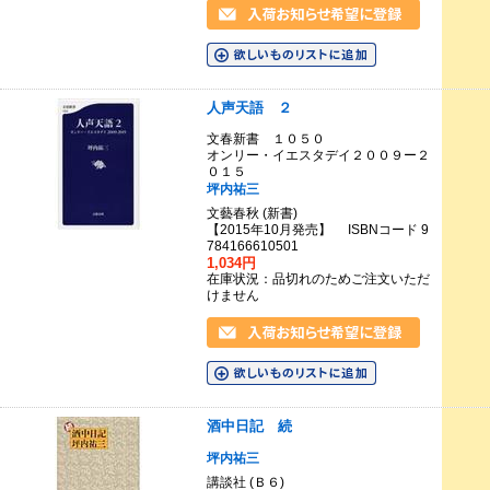
人声天語 ２
文春新書 １０５０
オンリー・イエスタデイ２００９ー２
０１５
坪内祐三
文藝春秋 (新書)
【2015年10月発売】 ISBNコード 9
784166610501
1,034円
在庫状況：品切れのためご注文いただ
けません
酒中日記 続
坪内祐三
講談社 (Ｂ６)