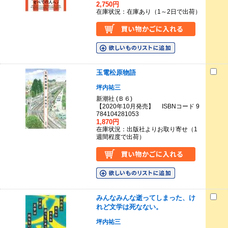
2,750円
在庫状況：在庫あり（1～2日で出荷）
玉電松原物語
坪内祐三
新潮社 (Ｂ６)
【2020年10月発売】 ISBNコード 9
784104281053
1,870円
在庫状況：出版社よりお取り寄せ（1
週間程度で出荷）
みんなみんな逝ってしまった、け
れど文学は死なない。
坪内祐三