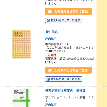
けません
書中日記
坪内祐三
本の雑誌社 (Ｂ６)
【2011年05月発売】 ISBNコード 9
784860112172
1,760円
在庫状況：品切れのためご注文いただ
けません
極私的東京名所案内 増補版
ワニブックス〈ｐｌｕｓ〉新書 ０２
１
坪内祐三