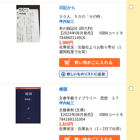
日記から
５０人、５０の「その時」
坪内祐三
本の雑誌社 (四六判)
【2024年06月発売】 ISBNコード 9
784860114916
1,980円
在庫状況：出版社よりお取り寄せ（1
週間程度で出荷）
靖国
文春学藝ライブラリー 思想 ２７
坪内祐三
文藝春秋 (文庫)
【2022年08月発売】 ISBNコード 9
784168131004
1,815円
在庫状況：在庫あり（1～2日で出荷）