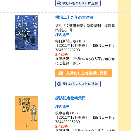
明治二十九年の大津波
復刻『文藝倶樂部』臨時増刊「海嘯義
捐小説」号
坪内祐三
毎日新聞出版 (Ｂ６)
【2011年10月発売】 ISBNコード 9
784620320793
2,420円
在庫状況：品切れのため入荷お知らせ
にご登録下さい
探訪記者松崎天民
坪内祐三
筑摩書房 (Ｂ６)
【2011年12月発売】 ISBNコード 9
784480885289
2,420円
在庫状況：品切れのためご注文いただ