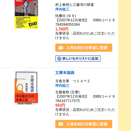
村上春樹と江藤淳の帰還
坪内祐三
扶桑社 (Ｂ６)
【2007年12月発売】 ISBNコード 9
784594055394
1,760円
在庫状況：品切れのためご注文いただ
けません
文庫本福袋
文春文庫 つ１４ー２
坪内祐三
文藝春秋 (文庫)
【2007年12月発売】 ISBNコード 9
784167717575
943円
在庫状況：品切れのためご注文いただ
けません