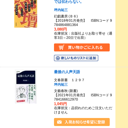
では伝わらない。
坪内祐三
幻戯書房 (Ｂ６)
【2018年01月発売】 ISBNコード 9
784864881364
3,080円
在庫状況：出版社よりお取り寄せ（通
常3日～20日で出荷）
最後の人声天語
文春新書 １２９７
坪内祐三
文藝春秋 (新書)
【2021年01月発売】 ISBNコード 9
784166612970
1,045円
在庫状況：品切れのためご注文いただ
けません