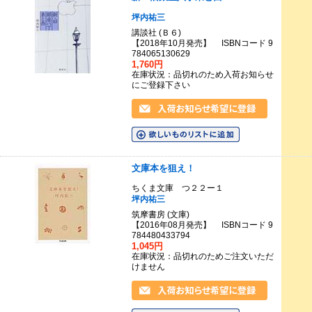
坪内祐三
講談社 (Ｂ６)
【2018年10月発売】 ISBNコード 9
784065130629
1,760円
在庫状況：品切れのため入荷お知らせ
にご登録下さい
文庫本を狙え！
ちくま文庫 つ２２ー１
坪内祐三
筑摩書房 (文庫)
【2016年08月発売】 ISBNコード 9
784480433794
1,045円
在庫状況：品切れのためご注文いただ
けません