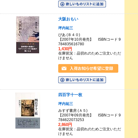
大阪おもい
坪内祐三
ぴあ (Ｂ４０)
【2007年10月発売】 ISBNコード 9
784835616780
1,430円
在庫状況：品切れのためご注文いただ
けません
四百字十一枚
坪内祐三
みすず書房 (Ａ５)
【2007年09月発売】 ISBNコード 9
784622073253
2,860円
在庫状況：品切れのためご注文いただ
けません