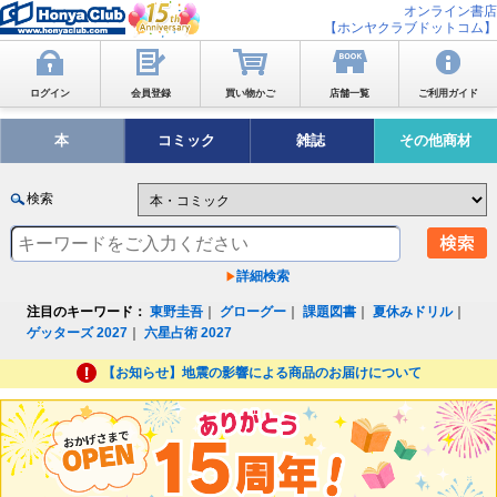
オンライン書店
【ホンヤクラブドットコム】
ログイン
会員登録
買い物かご
店舗一覧
ご利用ガイド
本
コミック
雑誌
その他商材
検索
詳細検索
注目のキーワード：
東野圭吾
｜
グローグー
｜
課題図書
｜
夏休みドリル
｜
ゲッターズ 2027
｜
六星占術 2027
【お知らせ】地震の影響による商品のお届けについて