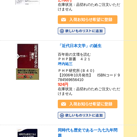
1,760円
在庫状況：品切れのためご注文いただ
けません
「近代日本文学」の誕生
百年前の文壇を読む
ＰＨＰ新書 ４２１
坪内祐三
ＰＨＰ研究所 (Ｂ４０)
【2006年10月発売】 ISBNコード 9
784569656410
924円
在庫状況：品切れのためご注文いただ
けません
同時代も歴史である一九七九年問
題