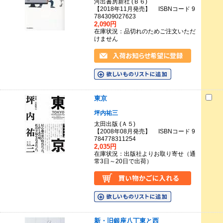
河出書房新社 (Ｂ６)
【2018年11月発売】 ISBNコード 9
784309027623
2,090円
在庫状況：品切れのためご注文いただ
けません
東京
坪内祐三
太田出版 (Ａ５)
【2008年08月発売】 ISBNコード 9
784778311254
2,035円
在庫状況：出版社よりお取り寄せ（通
常3日～20日で出荷）
新・旧銀座八丁東と西