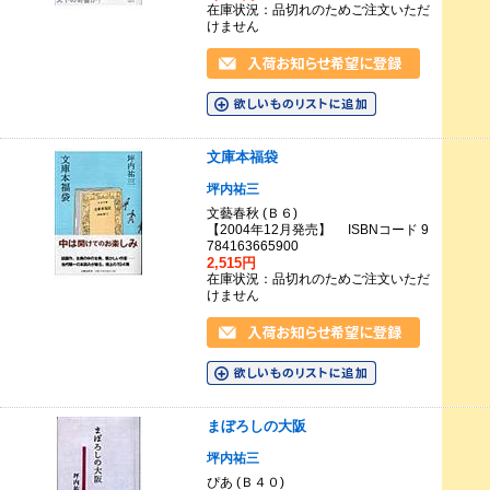
在庫状況：品切れのためご注文いただ
けません
文庫本福袋
坪内祐三
文藝春秋 (Ｂ６)
【2004年12月発売】 ISBNコード 9
784163665900
2,515円
在庫状況：品切れのためご注文いただ
けません
まぼろしの大阪
坪内祐三
ぴあ (Ｂ４０)