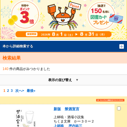
本から詳細検索する
検索結果
140
件の商品がみつかりました
表示の並び替え
1
2
3
次へ>
最後»
新版 禁酒宣言
上林暁・酒場小説集
ちくま文庫 かー３０ー２
上林暁
坪内祐三