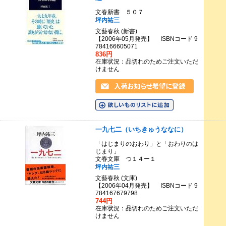
文春新書 ５０７
坪内祐三
文藝春秋 (新書)
【2006年05月発売】 ISBNコード 9
784166605071
836円
在庫状況：品切れのためご注文いただ
けません
一九七二（いちきゅうななに）
「はじまりのおわり」と「おわりのは
じまり」
文春文庫 つ１４ー１
坪内祐三
文藝春秋 (文庫)
【2006年04月発売】 ISBNコード 9
784167679798
744円
在庫状況：品切れのためご注文いただ
けません