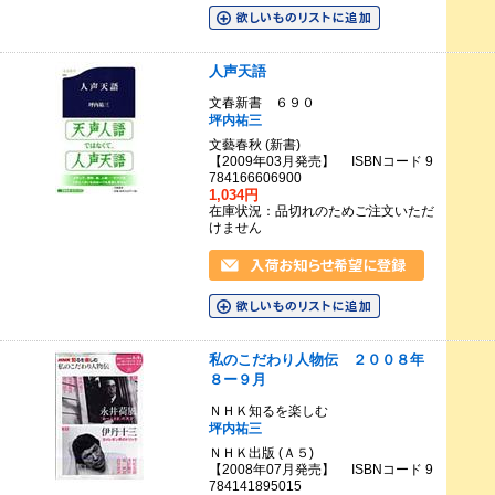
人声天語
文春新書 ６９０
坪内祐三
文藝春秋 (新書)
【2009年03月発売】 ISBNコード 9
784166606900
1,034円
在庫状況：品切れのためご注文いただ
けません
私のこだわり人物伝 ２００８年
８ー９月
ＮＨＫ知るを楽しむ
坪内祐三
ＮＨＫ出版 (Ａ５)
【2008年07月発売】 ISBNコード 9
784141895015