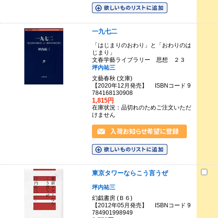
一九七二
「はじまりのおわり」と「おわりのは
じまり」
文春学藝ライブラリー 思想 ２３
坪内祐三
文藝春秋 (文庫)
【2020年12月発売】 ISBNコード 9
784168130908
1,815円
在庫状況：品切れのためご注文いただ
けません
東京タワーならこう言うぜ
坪内祐三
幻戯書房 (Ｂ６)
【2012年05月発売】 ISBNコード 9
784901998949