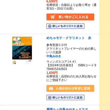
6,600円
在庫状況：出版社よりお取り寄せ（通
常3日～20日で出荷）
めちゃモテ・クラリネット 糸
参考音源ＣＤ付
クラリネットプレイヤーのための新し
いソロ楽譜
中島みゆき
ウィンズスコア (Ａ４)
【2024年10月発売】 ISBNコード 9
784815242923
1,650円
在庫状況：品切れのため入荷お知らせ
にご登録下さい
慕情ｂｙ中島みゆき～ドラマ