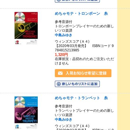
めちゃモテ・トロンボーン 糸
参考音源付
トロンボーンプレイヤーのための新し
いソロ楽譜
中島みゆき
ウィンズスコア (Ａ４)
【2020年03月発売】 ISBNコード 9
784815213985
1,320円
在庫状況：品切れのためご注文いただ
けません
めちゃモテ・トランペット 糸
参考音源付
トランペットプレイヤーのための新し
いソロ楽譜
中島みゆき
ウィンズスコア (Ａ４)