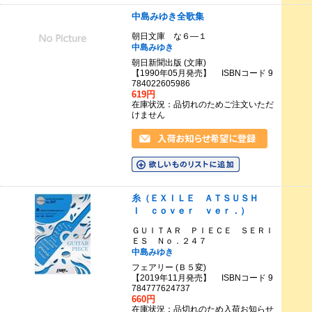
中島みゆき全歌集
朝日文庫 な６―１
中島みゆき
朝日新聞出版 (文庫)
【1990年05月発売】 ISBNコード 9
784022605986
619円
在庫状況：品切れのためご注文いただ
けません
糸（ＥＸＩＬＥ ＡＴＳＵＳＨ
Ｉ ｃｏｖｅｒ ｖｅｒ．）
ＧＵＩＴＡＲ ＰＩＥＣＥ ＳＥＲＩ
ＥＳ Ｎｏ．２４７
中島みゆき
フェアリー (Ｂ５変)
【2019年11月発売】 ISBNコード 9
784777624737
660円
在庫状況：品切れのため入荷お知らせ