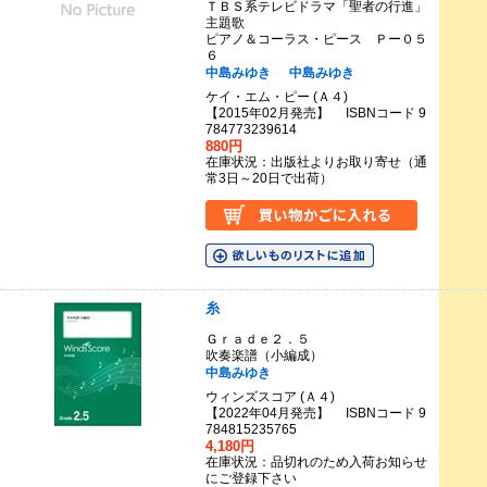
ＴＢＳ系テレビドラマ「聖者の行進」
主題歌
ピアノ＆コーラス・ピース Ｐー０５
６
中島みゆき
中島みゆき
ケイ・エム・ピー (Ａ４)
【2015年02月発売】 ISBNコード 9
784773239614
880円
在庫状況：出版社よりお取り寄せ（通
常3日～20日で出荷）
糸
Ｇｒａｄｅ２．５
吹奏楽譜（小編成）
中島みゆき
ウィンズスコア (Ａ４)
【2022年04月発売】 ISBNコード 9
784815235765
4,180円
在庫状況：品切れのため入荷お知らせ
にご登録下さい