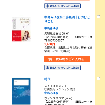
中島みゆき第二詩集四十行のひと
りごと
中島みゆき
天理教道友社 (Ｂ６)
【2020年10月発売】 ISBNコード 9
784807306367
1,430円
在庫状況：出版社よりお取り寄せ（通
常3日～20日で出荷）
時代
Ｇｒａｄｅ３．５
吹奏楽セレクション楽譜
中島みゆき
ウィンズスコア (Ａ４)
【2025年09月発売】 ISBNコード 9