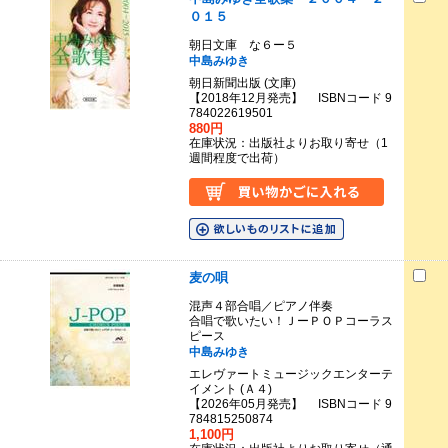
０１５
朝日文庫 な６ー５
中島みゆき
朝日新聞出版 (文庫)
【2018年12月発売】 ISBNコード 9
784022619501
880円
在庫状況：出版社よりお取り寄せ（1
週間程度で出荷）
麦の唄
混声４部合唱／ピアノ伴奏
合唱で歌いたい！ＪーＰＯＰコーラス
ピース
中島みゆき
エレヴァートミュージックエンターテ
イメント (Ａ４)
【2026年05月発売】 ISBNコード 9
784815250874
1,100円