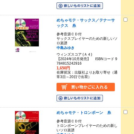
めちゃモテ・サックス／テナーサ
ックス 糸
参考音源ＣＤ付
サックスプレイヤーのための新しいソ
ロ楽譜
中島みゆき
ウィンズスコア (Ａ４)
【2024年10月発売】 ISBNコード 9
784815242916
1,650円
在庫状況：出版社よりお取り寄せ（通
常3日～20日で出荷）
めちゃモテ・トロンボーン 糸
参考音源ＣＤ付
トロンボーンプレイヤーのための新し
いソロ楽譜