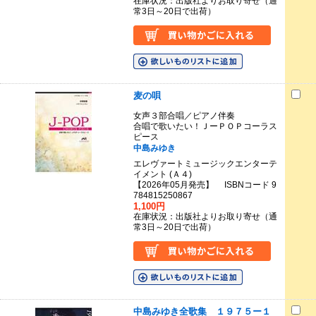
在庫状況：出版社よりお取り寄せ（通
常3日～20日で出荷）
麦の唄
女声３部合唱／ピアノ伴奏
合唱で歌いたい！ＪーＰＯＰコーラス
ピース
中島みゆき
エレヴァートミュージックエンターテ
イメント (Ａ４)
【2026年05月発売】 ISBNコード 9
784815250867
1,100円
在庫状況：出版社よりお取り寄せ（通
常3日～20日で出荷）
中島みゆき全歌集 １９７５ー１