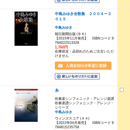
中島みゆき全歌集 ２００４ー２
０１５
中島みゆき
朝日新聞出版 (Ｂ６)
【2015年11月発売】 ISBNコード 9
784022513328
1,760円
在庫状況：品切れのためご注文いただ
けません
糸
吹奏楽シンフォニック・アレンジ楽譜
吹奏楽譜シンフォニック・アレンジ・
シリーズ
中島みゆき
ウィンズスコア (Ａ４)
【2022年04月発売】 ISBNコード 9
784815235758