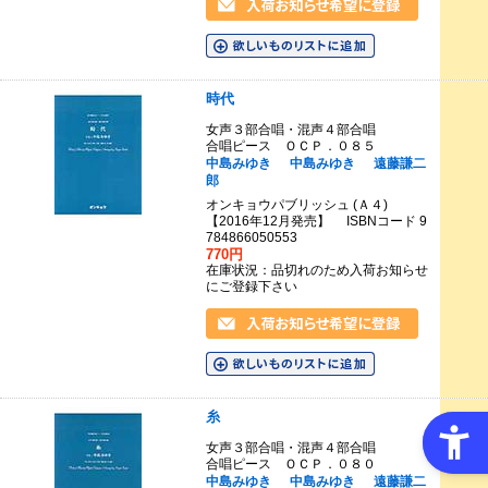
時代
女声３部合唱・混声４部合唱
合唱ピース ＯＣＰ．０８５
中島みゆき
中島みゆき
遠藤謙二
郎
オンキョウパブリッシュ (Ａ４)
【2016年12月発売】 ISBNコード 9
784866050553
770円
在庫状況：品切れのため入荷お知らせ
にご登録下さい
糸
女声３部合唱・混声４部合唱
合唱ピース ＯＣＰ．０８０
中島みゆき
中島みゆき
遠藤謙二