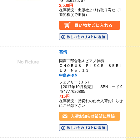
784636125757
2,530円
在庫状況：出版社よりお取り寄せ（1
週間程度で出荷）
慕情
同声二部合唱＆ピアノ伴奏
ＣＨＯＲＵＳ ＰＩＥＣＥ ＳＥＲＩ
ＥＳ Ｎｏ．１３
中島みゆき
フェアリー (Ｂ５)
【2017年10月発売】 ISBNコード 9
784777626885
715円
在庫状況：品切れのため入荷お知らせ
にご登録下さい