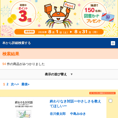
本から詳細検索する
検索結果
94
件の商品がみつかりました
表示の並び替え
1
2
次へ>
最後»
終わりなき対話ーやさしさを教え
てほしいー
谷川俊太郎
中島みゆき