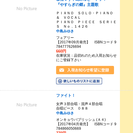
『やすらぎの郷』主題歌
ＰＩＡＮＯ ＳＯＬＯ・ＰＩＡＮＯ
＆ ＶＯＣＡＬ
ＰＩＡＮＯ ＰＩＥＣＥ ＳＥＲＩＥ
Ｓ Ｎｏ．１４２６
中島みゆき
フェアリー
【2017年09月発売】 ISBNコード 9
784777626694
660円
在庫状況：品切れのため入荷お知らせ
にご登録下さい
ファイト！
女声３部合唱・混声４部合唱
合唱ピース ０８８
中島みゆき
オンキョウパブリッシュ (Ａ４)
【2017年04月発売】 ISBNコード 9
784866050669