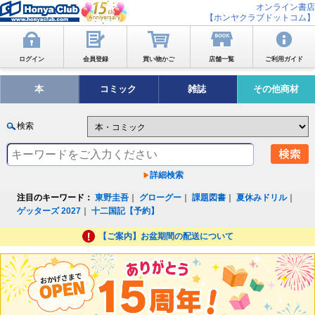
オンライン書店
【ホンヤクラブドットコム】
ログイン
会員登録
買い物かご
店舗一覧
ご利用ガイド
本
コミック
雑誌
その他商材
検索
詳細検索
注目のキーワード：
東野圭吾
｜
グローグー
｜
課題図書
｜
夏休みドリル
｜
ゲッターズ 2027
｜
十二国記【予約】
【ご案内】お盆期間の配送について