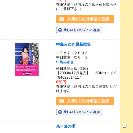
770円
在庫状況：品切れのため入荷お知らせ
にご登録下さい
中島みゆき最新歌集
１９８７～２００３
朝日文庫 な６ー２
中島みゆき
朝日新聞出版 (文庫)
【2003年12月発売】 ISBNコード 9
784022614117
836円
在庫状況：品切れのためご注文いただ
けません
糸／麦の唄