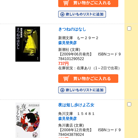
きつねのはなし
新潮文庫 もー２９ー２
森見登美彦
新潮社 (文庫)
【2009年06月発売】 ISBNコード 9
784101290522
737円
在庫状況：在庫あり（1～2日で出荷）
夜は短し歩けよ乙女
角川文庫 １５４８１
森見登美彦
角川書店 (文庫)
【2008年12月発売】 ISBNコード 9
784043878024