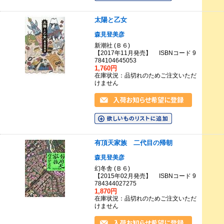
太陽と乙女
森見登美彦
新潮社 (Ｂ６)
【2017年11月発売】 ISBNコード 9
784104645053
1,760円
在庫状況：品切れのためご注文いただ
けません
有頂天家族 二代目の帰朝
森見登美彦
幻冬舎 (Ｂ６)
【2015年02月発売】 ISBNコード 9
784344027275
1,870円
在庫状況：品切れのためご注文いただ
けません