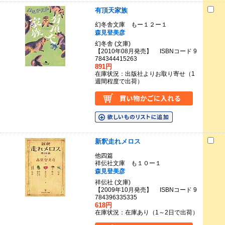
有頂天家族
幻冬舎文庫 もー１２ー１
森見登美彦
幻冬舎 (文庫)
【2010年08月発売】 ISBNコード 9
784344415263
891円
在庫状況：出版社よりお取り寄せ（1
週間程度で出荷）
新釈走れメロス
他四篇
祥伝社文庫 も１０ー１
森見登美彦
祥伝社 (文庫)
【2009年10月発売】 ISBNコード 9
784396335335
618円
在庫状況：在庫あり（1～2日で出荷）