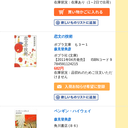
在庫状況：在庫あり（1～2日で出荷）
恋文の技術
ポプラ文庫 も３ー１
森見登美彦
ポプラ社 (文庫)
【2011年04月発売】 ISBNコード 9
784591124215
682円
在庫状況：品切れのためご注文いただ
けません
ペンギン・ハイウェイ
森見登美彦
角川書店 (Ｂ６)