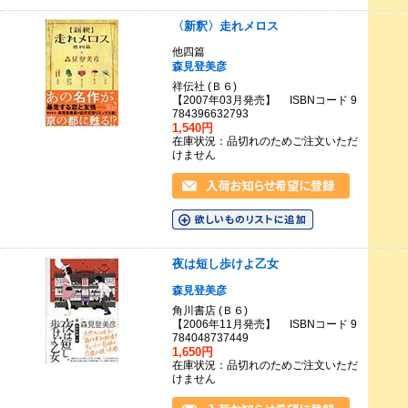
〈新釈〉走れメロス
他四篇
森見登美彦
祥伝社 (Ｂ６)
【2007年03月発売】 ISBNコード 9
784396632793
1,540円
在庫状況：品切れのためご注文いただ
けません
夜は短し歩けよ乙女
森見登美彦
角川書店 (Ｂ６)
【2006年11月発売】 ISBNコード 9
784048737449
1,650円
在庫状況：品切れのためご注文いただ
けません