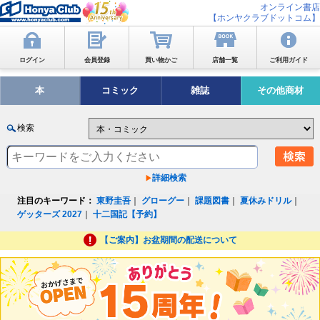
オンライン書店
【ホンヤクラブドットコム】
ログイン
会員登録
買い物かご
店舗一覧
ご利用ガイド
本
コミック
雑誌
その他商材
検索
詳細検索
注目のキーワード：
東野圭吾
｜
グローグー
｜
課題図書
｜
夏休みドリル
｜
ゲッターズ 2027
｜
十二国記【予約】
【ご案内】お盆期間の配送について