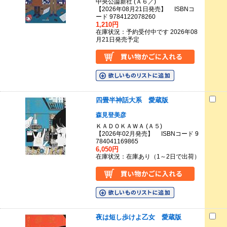
中央公論新社 (Ａ６／)
【2026年08月21日発売】 ISBNコ
ード 9784122078260
1,210円
在庫状況：予約受付中です 2026年08
月21日発売予定
四畳半神話大系 愛蔵版
森見登美彦
ＫＡＤＯＫＡＷＡ (Ａ５)
【2026年02月発売】 ISBNコード 9
784041169865
6,050円
在庫状況：在庫あり（1～2日で出荷）
夜は短し歩けよ乙女 愛蔵版