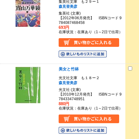
集英社文庫 も２９ー１
森見登美彦
集英社 (文庫)
【2012年06月発売】 ISBNコード 9
784087468458
693円
在庫状況：在庫あり（1～2日で出荷）
美女と竹林
光文社文庫 も１８ー２
森見登美彦
光文社 (文庫)
【2010年12月発売】 ISBNコード 9
784334748951
880円
在庫状況：在庫あり（1～2日で出荷）