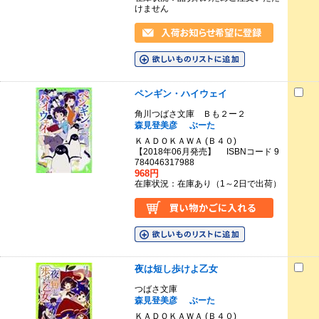
けません
ペンギン・ハイウェイ
角川つばさ文庫 Ｂも２ー２
森見登美彦
ぶーた
ＫＡＤＯＫＡＷＡ (Ｂ４０)
【2018年06月発売】 ISBNコード 9
784046317988
968円
在庫状況：在庫あり（1～2日で出荷）
夜は短し歩けよ乙女
つばさ文庫
森見登美彦
ぶーた
ＫＡＤＯＫＡＷＡ (Ｂ４０)