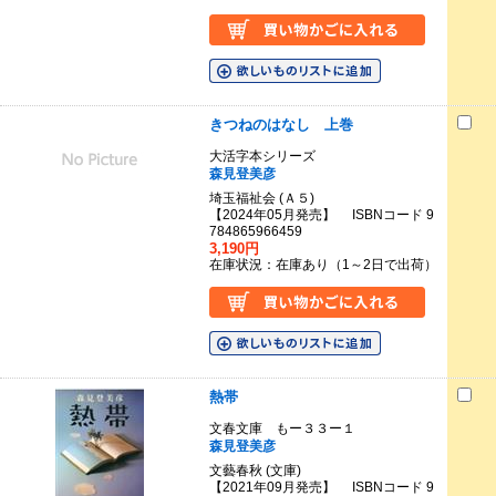
きつねのはなし 上巻
大活字本シリーズ
森見登美彦
埼玉福祉会 (Ａ５)
【2024年05月発売】 ISBNコード 9
784865966459
3,190円
在庫状況：在庫あり（1～2日で出荷）
熱帯
文春文庫 もー３３ー１
森見登美彦
文藝春秋 (文庫)
【2021年09月発売】 ISBNコード 9