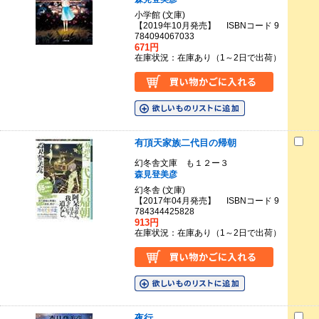
小学館 (文庫)
【2019年10月発売】 ISBNコード 9
784094067033
671円
在庫状況：在庫あり（1～2日で出荷）
有頂天家族二代目の帰朝
幻冬舎文庫 も１２ー３
森見登美彦
幻冬舎 (文庫)
【2017年04月発売】 ISBNコード 9
784344425828
913円
在庫状況：在庫あり（1～2日で出荷）
夜行