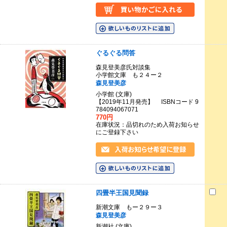
ぐるぐる問答
森見登美彦氏対談集
小学館文庫 も２４ー２
森見登美彦
小学館 (文庫)
【2019年11月発売】 ISBNコード 9
784094067071
770円
在庫状況：品切れのため入荷お知らせ
にご登録下さい
四畳半王国見聞録
新潮文庫 もー２９ー３
森見登美彦
新潮社 (文庫)