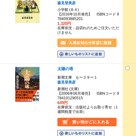
森見登美彦
小学館 (Ｂ６)
【2016年10月発売】 ISBNコード 9
784093885201
1,320円
在庫状況：品切れのためご注文いただ
けません
太陽の塔
新潮文庫 もー２９ー１
森見登美彦
新潮社 (文庫)
【2006年06月発売】 ISBNコード 9
784101290515
649円
在庫状況：出版社よりお取り寄せ（1
週間程度で出荷）