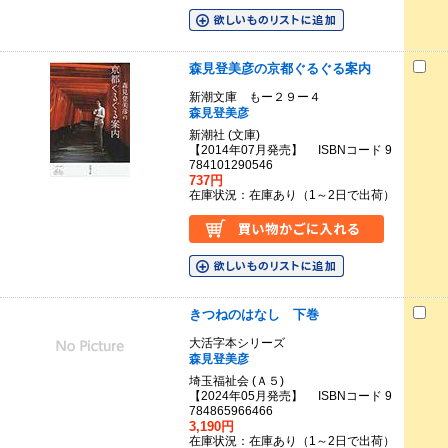
森見登美彦の京都ぐるぐる案内
新潮文庫 もー２９ー４
森見登美彦
新潮社 (文庫)
【2014年07月発売】 ISBNコード 9
784101290546
737円
在庫状況：在庫あり（1～2日で出荷）
きつねのはなし 下巻
大活字本シリーズ
森見登美彦
埼玉福祉会 (Ａ５)
【2024年05月発売】 ISBNコード 9
784865966466
3,190円
在庫状況：在庫あり（1～2日で出荷）