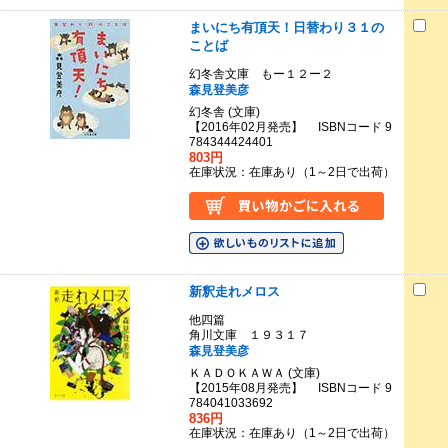
まいにち有頂天！日替わり３１の
ことば
幻冬舎文庫 もー１２ー２
森見登美彦
幻冬舎 (文庫)
【2016年02月発売】 ISBNコード 9
784344424401
803円
在庫状況：在庫あり（1～2日で出荷）
新釈走れメロス
他四篇
角川文庫 １９３１７
森見登美彦
ＫＡＤＯＫＡＷＡ (文庫)
【2015年08月発売】 ISBNコード 9
784041033692
836円
在庫状況：在庫あり（1～2日で出荷）