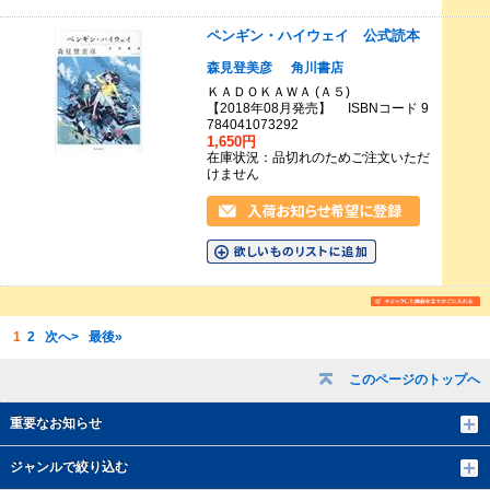
ペンギン・ハイウェイ 公式読本
森見登美彦
角川書店
ＫＡＤＯＫＡＷＡ (Ａ５)
【2018年08月発売】 ISBNコード 9
784041073292
1,650円
在庫状況：品切れのためご注文いただ
けません
1
2
次へ>
最後»
このページのトップへ
重要なお知らせ
ジャンルで絞り込む