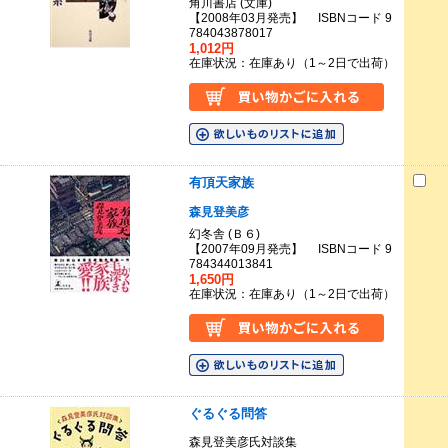
角川書店 (文庫)
【2008年03月発売】 ISBNコード 9
784043878017
1,012円
在庫状況：在庫あり（1～2日で出荷）
有頂天家族
森見登美彦
幻冬舎 (Ｂ６)
【2007年09月発売】 ISBNコード 9
784344013841
1,650円
在庫状況：在庫あり（1～2日で出荷）
ぐるぐる問答
森見登美彦氏対談集