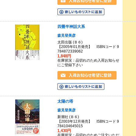
四畳半神話大系
森見登美彦
太田出版 (Ｂ６)
【2005年01月発売】 ISBNコード 9
784872339062
1,848円
在庫状況：品切れのため入荷お知らせ
にご登録下さい
太陽の塔
森見登美彦
新潮社 (Ｂ６)
【2003年12月発売】 ISBNコード 9
784104645015
1,430円
在庫状況：品切れのためご注文いただ