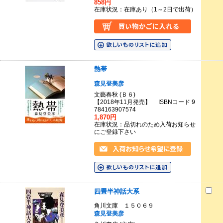
858円
在庫状況：在庫あり（1～2日で出荷）
熱帯
森見登美彦
文藝春秋 (Ｂ６)
【2018年11月発売】 ISBNコード 9
784163907574
1,870円
在庫状況：品切れのため入荷お知らせ
にご登録下さい
四畳半神話大系
角川文庫 １５０６９
森見登美彦