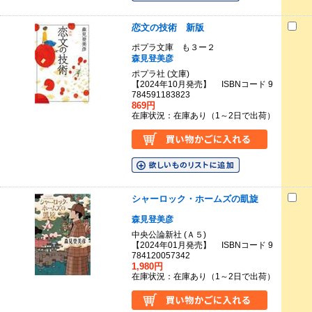
恋文の技術 新版
ポプラ文庫 も３ー２
森見登美彦
ポプラ社 (文庫)
【2024年10月発売】 ISBNコード 9
784591183823
869円
在庫状況：在庫あり（1～2日で出荷）
シャーロック・ホームズの凱旋
森見登美彦
中央公論新社 (Ａ５)
【2024年01月発売】 ISBNコード 9
784120057342
1,980円
在庫状況：在庫あり（1～2日で出荷）