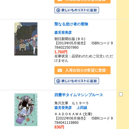
聖なる怠け者の冒険
森見登美彦
朝日新聞出版 (Ｂ６)
【2013年05月発売】 ISBNコード 9
784022507860
1,760円
在庫状況：品切れのためご注文いただ
けません
四畳半タイムマシンブルース
角川文庫 も１９ー５
森見登美彦
上田誠
ＫＡＤＯＫＡＷＡ (文庫)
【2022年06月発売】 ISBNコード 9
784041119860
836円