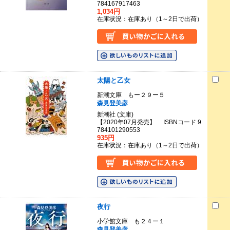
784167917463
1,034円
在庫状況：在庫あり（1～2日で出荷）
太陽と乙女
新潮文庫 もー２９ー５
森見登美彦
新潮社 (文庫)
【2020年07月発売】 ISBNコード 9
784101290553
935円
在庫状況：在庫あり（1～2日で出荷）
夜行
小学館文庫 も２４ー１
森見登美彦