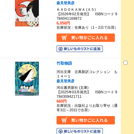
森見登美彦
ＫＡＤＯＫＡＷＡ (Ａ５)
【2026年02月発売】 ISBNコード 9
784041169872
6,050円
在庫状況：在庫あり（1～2日で出荷）
竹取物語
河出文庫 古典新訳コレクション も
１４ー１
森見登美彦
河出書房新社 (文庫)
【2025年03月発売】 ISBNコード 9
784309421711
660円
在庫状況：出版社よりお取り寄せ（通
常3日～20日で出荷）