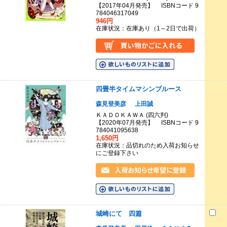
【2017年04月発売】 ISBNコード 9
784046317049
946円
在庫状況：在庫あり（1～2日で出荷）
四畳半タイムマシンブルース
森見登美彦
上田誠
ＫＡＤＯＫＡＷＡ (四六判)
【2020年07月発売】 ISBNコード 9
784041095638
1,650円
在庫状況：品切れのため入荷お知らせ
にご登録下さい
城崎にて 四篇