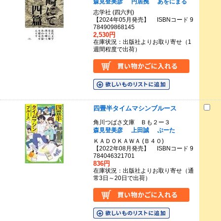
森見登美彦
円居挽
あをにまる
志学社 (四六判)
【2024年05月発売】 ISBNコード 9
784909868145
2,530円
在庫状況：出版社よりお取り寄せ（1
週間程度で出荷）
四畳半タイムマシンブルース
角川つばさ文庫 Ｂも２ー３
森見登美彦
上田誠
ぶーた
ＫＡＤＯＫＡＷＡ (Ｂ４０)
【2022年08月発売】 ISBNコード 9
784046321701
836円
在庫状況：出版社よりお取り寄せ（通
常3日～20日で出荷）