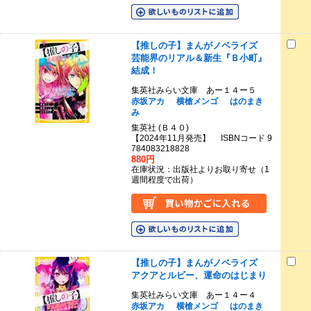
【推しの子】まんがノベライズ
芸能界のリアル＆新生『Ｂ小町』
結成！
集英社みらい文庫 あー１４ー５
赤坂アカ
横槍メンゴ
はのまき
み
集英社 (Ｂ４０)
【2024年11月発売】 ISBNコード 9
784083218828
880円
在庫状況：出版社よりお取り寄せ（1
週間程度で出荷）
【推しの子】まんがノベライズ
アクアとルビー、運命のはじまり
集英社みらい文庫 あー１４ー４
赤坂アカ
横槍メンゴ
はのまき