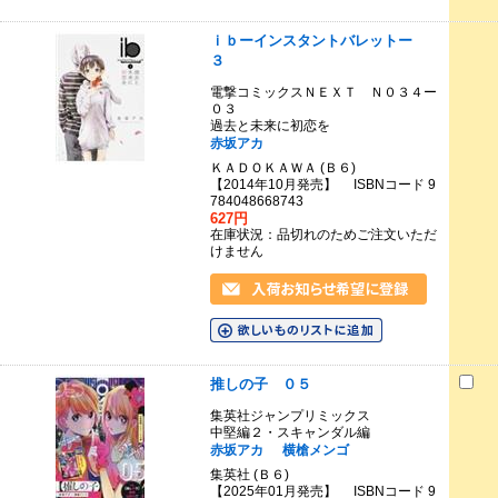
ｉｂーインスタントバレットー
３
電撃コミックスＮＥＸＴ Ｎ０３４ー
０３
過去と未来に初恋を
赤坂アカ
ＫＡＤＯＫＡＷＡ (Ｂ６)
【2014年10月発売】 ISBNコード 9
784048668743
627円
在庫状況：品切れのためご注文いただ
けません
推しの子 ０５
集英社ジャンプリミックス
中堅編２・スキャンダル編
赤坂アカ
横槍メンゴ
集英社 (Ｂ６)
【2025年01月発売】 ISBNコード 9