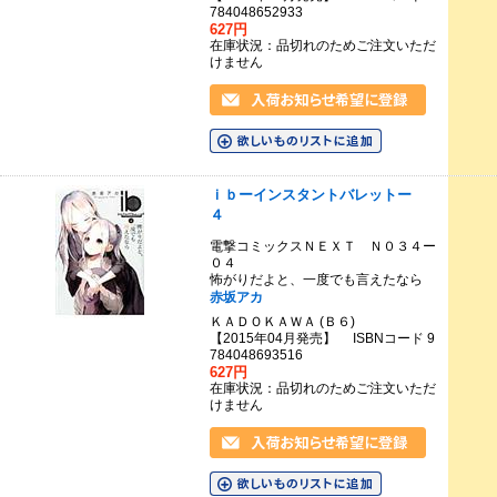
784048652933
627円
在庫状況：品切れのためご注文いただ
けません
ｉｂーインスタントバレットー
４
電撃コミックスＮＥＸＴ Ｎ０３４ー
０４
怖がりだよと、一度でも言えたなら
赤坂アカ
ＫＡＤＯＫＡＷＡ (Ｂ６)
【2015年04月発売】 ISBNコード 9
784048693516
627円
在庫状況：品切れのためご注文いただ
けません