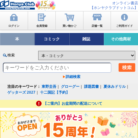
オンライン書店
【ホンヤクラブドットコム】
ログイン
会員登録
買い物かご
店舗一覧
ご利用ガイド
本
コミック
雑誌
その他商材
検索
詳細検索
注目のキーワード：
東野圭吾
｜
グローグー
｜
課題図書
｜
夏休みドリル
｜
ゲッターズ 2027
｜
十二国記【予約】
【ご案内】お盆期間の配送について