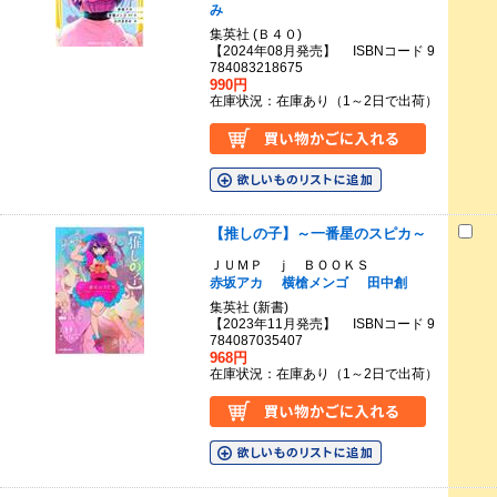
み
集英社 (Ｂ４０)
【2024年08月発売】 ISBNコード 9
784083218675
990円
在庫状況：在庫あり（1～2日で出荷）
【推しの子】～一番星のスピカ～
ＪＵＭＰ ｊ ＢＯＯＫＳ
赤坂アカ
横槍メンゴ
田中創
集英社 (新書)
【2023年11月発売】 ISBNコード 9
784087035407
968円
在庫状況：在庫あり（1～2日で出荷）