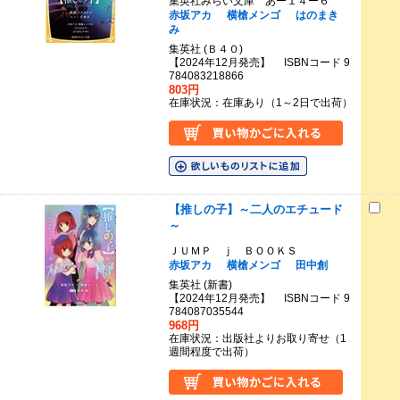
集英社みらい文庫 あー１４ー６
赤坂アカ
横槍メンゴ
はのまき
み
集英社 (Ｂ４０)
【2024年12月発売】 ISBNコード 9
784083218866
803円
在庫状況：在庫あり（1～2日で出荷）
【推しの子】～二人のエチュード
～
ＪＵＭＰ ｊ ＢＯＯＫＳ
赤坂アカ
横槍メンゴ
田中創
集英社 (新書)
【2024年12月発売】 ISBNコード 9
784087035544
968円
在庫状況：出版社よりお取り寄せ（1
週間程度で出荷）