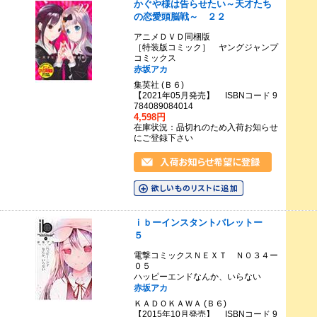
かぐや様は告らせたい～天才たち
の恋愛頭脳戦～ ２２
アニメＤＶＤ同梱版
［特装版コミック］ ヤングジャンプ
コミックス
赤坂アカ
集英社 (Ｂ６)
【2021年05月発売】 ISBNコード 9
784089084014
4,598円
在庫状況：品切れのため入荷お知らせ
にご登録下さい
ｉｂーインスタントバレットー
５
電撃コミックスＮＥＸＴ Ｎ０３４ー
０５
ハッピーエンドなんか、いらない
赤坂アカ
ＫＡＤＯＫＡＷＡ (Ｂ６)
【2015年10月発売】 ISBNコード 9