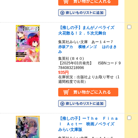
【推しの子】まんがノベライズ
火花散る！２．５次元舞台
集英社みらい文庫 あー１４ー７
赤坂アカ
横槍メンゴ
はのまき
み
集英社 (Ｂ４０)
【2025年03月発売】 ISBNコード 9
784083218996
935円
在庫状況：出版社よりお取り寄せ（1
週間程度で出荷）
【推しの子】ーＴｈｅ Ｆｉｎａ
ｌ Ａｃｔー 映画ノベライズ
みらい文庫版