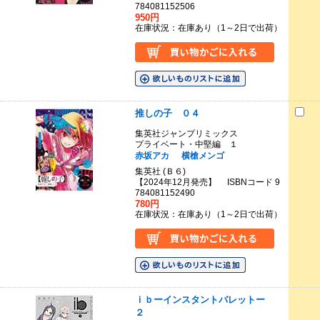
784081152506
950円
在庫状況：在庫あり（1～2日で出荷）
推しの子 ０４
集英社ジャンプリミックス
プライベート・中堅編 １
赤坂アカ
横槍メンゴ
集英社 (Ｂ６)
【2024年12月発売】 ISBNコード 9
784081152490
780円
在庫状況：在庫あり（1～2日で出荷）
ｉｂーインスタントバレットー
２