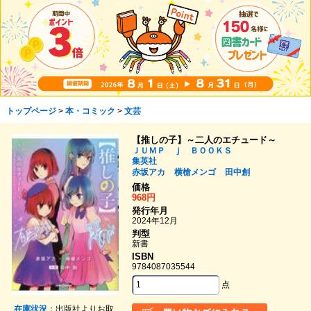
トップページ
>
本・コミック
>
文芸
【推しの子】～二人のエチュード～
ＪＵＭＰ ｊ ＢＯＯＫＳ
集英社
赤坂アカ
横槍メンゴ
田中創
価格
968円
発行年月
2024年12月
判型
新書
ISBN
9784087035544
点
在庫状況
：出版社よりお取