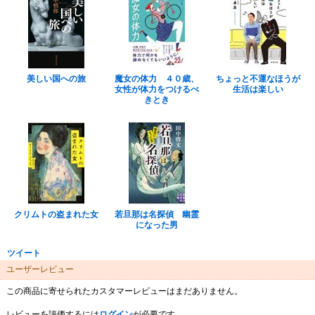
美しい国への旅
魔女の体力 ４０歳、
ちょっと不運なほうが
女性が体力をつけるべ
生活は楽しい
きとき
クリムトの盗まれた女
若旦那は名探偵 幽霊
になった男
ツイート
ユーザーレビュー
この商品に寄せられたカスタマーレビューはまだありません。
レビューを評価するには
ログイン
が必要です。