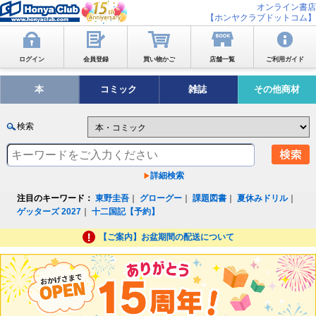
オンライン書店
【ホンヤクラブドットコム】
ログイン
会員登録
買い物かご
店舗一覧
ご利用ガイド
本
コミック
雑誌
その他商材
検索
詳細検索
注目のキーワード：
東野圭吾
｜
グローグー
｜
課題図書
｜
夏休みドリル
｜
ゲッターズ 2027
｜
十二国記【予約】
【ご案内】お盆期間の配送について