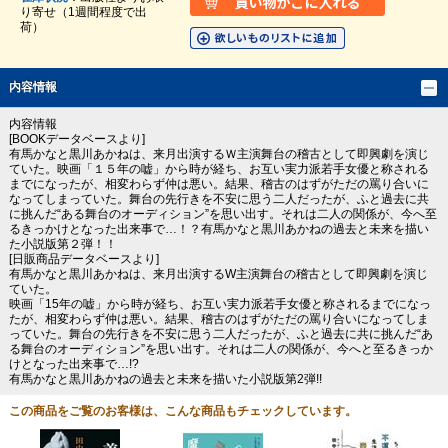
り寄せ（1週間程度で出
荷）
内容情報
内容情報
[BOOKデータベースより]
有馬かなと黒川あかねは、来月出演するＷ主演舞台の稽古として即興劇を演じ
ていた。映画「１５年の嘘」から時が経ち、お互い実力派若手女優と称される
までになったが、相変わらず仲は悪い。結果、稽古のはずがただの罵り合いに
なってしまっていた。舞台の先行きを不安に思う二人だったが、ふと過去に共
に挑んだ“ある舞台のオーディション”を思い出す。それは二人の関係が、今へ至
るきっかけとなった出来事で…！？有馬かなと黒川あかねの過去と未来を描い
た小説版第２弾！！
[日販商品データベースより]
有馬かなと黒川あかねは、来月出演するW主演舞台の稽古として即興劇を演じ
ていた。
映画「15年の嘘」から時が経ち、お互い実力派若手女優と称されるまでになっ
たが、相変わらず仲は悪い。結果、稽古のはずがただの罵り合いになってしま
っていた。舞台の先行きを不安に思う二人だったが、ふと過去に共に挑んだ“あ
る舞台のオーディション”を思い出す。それは二人の関係が、今へと至るきっか
けとなった出来事で…!?
有馬かなと黒川あかねの過去と未来を描いた小説版第2弾!!
この商品をご覧のお客様は、こんな商品もチェックしています。