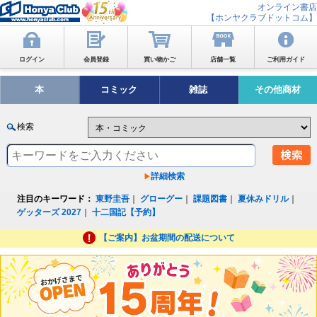
オンライン書店
【ホンヤクラブドットコム】
ログイン
会員登録
買い物かご
店舗一覧
ご利用ガイド
本
コミック
雑誌
その他商材
検索
詳細検索
注目のキーワード：
東野圭吾
｜
グローグー
｜
課題図書
｜
夏休みドリル
｜
ゲッターズ 2027
｜
十二国記【予約】
【ご案内】お盆期間の配送について