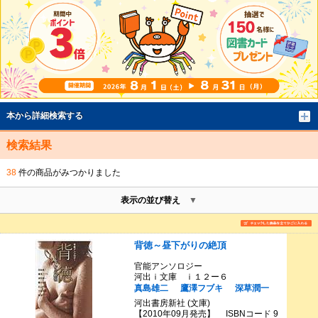
本から詳細検索する
検索結果
38
件の商品がみつかりました
表示の並び替え
背徳～昼下がりの絶頂
官能アンソロジー
河出ｉ文庫 ｉ１２ー６
真島雄二
鷹澤フブキ
深草潤一
河出書房新社 (文庫)
【2010年09月発売】 ISBNコード 9