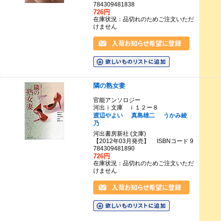
784309481838
726円
在庫状況：品切れのためご注文いただ
けません
隣の熟女妻
官能アンソロジー
河出ｉ文庫 ｉ１２ー８
渡辺やよい
真島雄二
うかみ綾
乃
河出書房新社 (文庫)
【2012年03月発売】 ISBNコード 9
784309481890
726円
在庫状況：品切れのためご注文いただ
けません