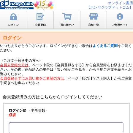
オンライン書店
【ホンヤクラブドットコム】
ログイン
会員登録
買い物かご
店舗一覧
ご利用ガイド
ログイン
いつもありがとうございます。ログインができない場合は
よくあるご質問
をご覧く
ださい。
〈ご注文手続き中の方へ〉
会員未登録の方は
、ページ中段の【会員登録をする】から会員登録をお済ませくだ
さい。その後、商品購入の場合は「買い物かごを見る」から再度ご注文手続きへお
進みください。
会員登録せずにお買い物をご希望の方は
、ページ下段の【ゲスト購入】からご注文
手続きへお進みください。
会員登録済みの方はこちらからログインしてください
ログインID
（半角英数）
必須