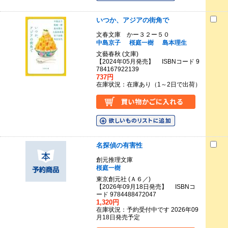
いつか、アジアの街角で
文春文庫 かー３２ー５０
中島京子
桜庭一樹
島本理生
文藝春秋 (文庫)
【2024年05月発売】 ISBNコード 9
784167922139
737円
在庫状況：在庫あり（1～2日で出荷）
名探偵の有害性
創元推理文庫
桜庭一樹
東京創元社 (Ａ６／)
【2026年09月18日発売】 ISBNコ
ード 9784488472047
1,320円
在庫状況：予約受付中です 2026年09
月18日発売予定