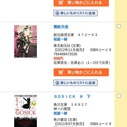
製鉄天使
創元推理文庫 ４７２ー０３
桜庭一樹
東京創元社 (文庫)
【2012年11月発売】 ISBNコード 9
784488472030
858円
在庫状況：在庫あり（1～2日で出荷）
ＧＯＳＩＣＫ ８ 下
角川文庫 １６９２７
神々の黄昏
桜庭一樹
角川書店 (文庫)
【2011年07月発売】 ISBNコード 9