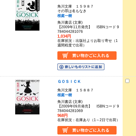
角川文庫 １５９８７
その罪は名もなき
桜庭一樹
角川書店 (文庫)
【2009年11月発売】 ISBNコード 9
784044281076
1,034円
在庫状況：出版社よりお取り寄せ（1
週間程度で出荷）
ＧＯＳＩＣＫ
角川文庫 １５８８７
桜庭一樹
角川書店 (文庫)
【2009年09月発売】 ISBNコード 9
784044281069
968円
在庫状況：在庫あり（1～2日で出荷）