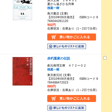
角川文庫 １６４５１
夏から遠ざかる列車
桜庭一樹
角川書店 (文庫)
【2010年09月発売】 ISBNコード 9
784044281120
902円
在庫状況：在庫あり（1～2日で出荷）
赤朽葉家の伝説
創元推理文庫 ４７２ー０２
桜庭一樹
東京創元社 (文庫)
【2010年09月発売】 ISBNコード 9
784488472023
880円
在庫状況：在庫あり（1～2日で出荷）