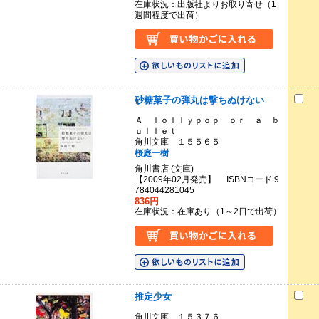
在庫状況：出版社よりお取り寄せ（1
週間程度で出荷）
砂糖菓子の弾丸は撃ちぬけない
Ａ ｌｏｌｌｙｐｏｐ ｏｒ ａ ｂ
ｕｌｌｅｔ
角川文庫 １５５６５
桜庭一樹
角川書店 (文庫)
【2009年02月発売】 ISBNコード 9
784044281045
836円
在庫状況：在庫あり（1～2日で出荷）
推定少女
角川文庫 １５３７６