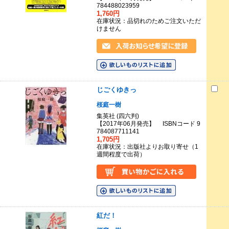
784488023959
1,760円
在庫状況：品切れのためご注文いただ
けません
じごくゆきっ
桜庭一樹
集英社 (四六判)
【2017年06月発売】 ISBNコード 9
784087711141
1,705円
在庫状況：出版社よりお取り寄せ（1
週間程度で出荷）
紅だ！