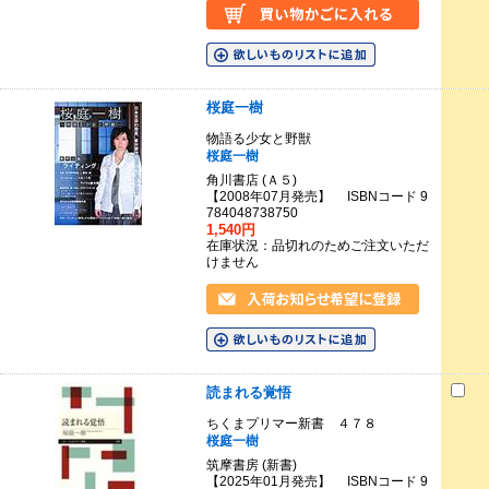
桜庭一樹
物語る少女と野獣
桜庭一樹
角川書店 (Ａ５)
【2008年07月発売】 ISBNコード 9
784048738750
1,540円
在庫状況：品切れのためご注文いただ
けません
読まれる覚悟
ちくまプリマー新書 ４７８
桜庭一樹
筑摩書房 (新書)
【2025年01月発売】 ISBNコード 9