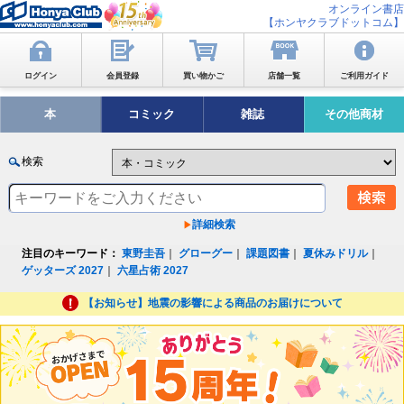
オンライン書店
【ホンヤクラブドットコム】
ログイン
会員登録
買い物かご
店舗一覧
ご利用ガイド
本
コミック
雑誌
その他商材
検索
詳細検索
注目のキーワード：
東野圭吾
｜
グローグー
｜
課題図書
｜
夏休みドリル
｜
ゲッターズ 2027
｜
六星占術 2027
【お知らせ】地震の影響による商品のお届けについて