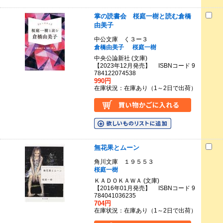
掌の読書会 桜庭一樹と読む倉橋
由美子
中公文庫 く３ー３
倉橋由美子
桜庭一樹
中央公論新社 (文庫)
【2023年12月発売】 ISBNコード 9
784122074538
990円
在庫状況：在庫あり（1～2日で出荷）
無花果とムーン
角川文庫 １９５５３
桜庭一樹
ＫＡＤＯＫＡＷＡ (文庫)
【2016年01月発売】 ISBNコード 9
784041036235
704円
在庫状況：在庫あり（1～2日で出荷）