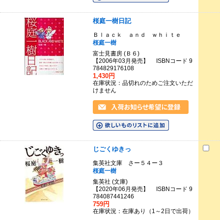
桜庭一樹日記
Ｂｌａｃｋ ａｎｄ ｗｈｉｔｅ
桜庭一樹
富士見書房 (Ｂ６)
【2006年03月発売】 ISBNコード 9
784829176108
1,430円
在庫状況：品切れのためご注文いただ
けません
じごくゆきっ
集英社文庫 さー５４ー３
桜庭一樹
集英社 (文庫)
【2020年06月発売】 ISBNコード 9
784087441246
759円
在庫状況：在庫あり（1～2日で出荷）