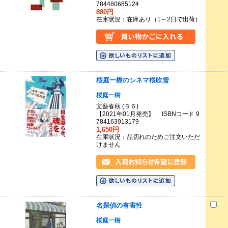
784480685124
880円
在庫状況：在庫あり（1～2日で出荷）
桜庭一樹のシネマ桜吹雪
桜庭一樹
文藝春秋 (Ｂ６)
【2021年01月発売】 ISBNコード 9
784163913179
1,650円
在庫状況：品切れのためご注文いただ
けません
名探偵の有害性
桜庭一樹