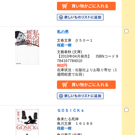
私の男
文春文庫 さ５０ー１
桜庭一樹
文藝春秋 (文庫)
【2010年04月発売】 ISBNコード 9
784167784010
902円
在庫状況：出版社よりお取り寄せ（1
週間程度で出荷）
ＧＯＳＩＣＫｓ
春来たる死神
角川文庫 １６１８６
桜庭一樹