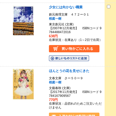
少女には向かない職業
創元推理文庫 ４７２ー０１
桜庭一樹
東京創元社 (文庫)
【2007年12月発売】 ISBNコード 9
784488472016
638円
在庫状況：在庫あり（1～2日で出荷）
ほんとうの花を見せにきた
文春文庫 さー５０ー９
桜庭一樹
文藝春秋 (文庫)
【2017年11月発売】 ISBNコード 9
784167909567
770円
在庫状況：品切れのためご注文いただ
けません