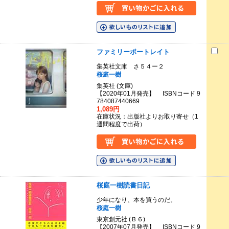
ファミリーポートレイト
集英社文庫 さ５４ー２
桜庭一樹
集英社 (文庫)
【2020年01月発売】 ISBNコード 9
784087440669
1,089円
在庫状況：出版社よりお取り寄せ（1
週間程度で出荷）
桜庭一樹読書日記
少年になり、本を買うのだ。
桜庭一樹
東京創元社 (Ｂ６)
【2007年07月発売】 ISBNコード 9