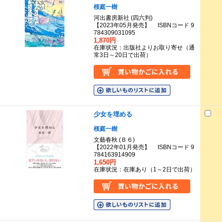
桜庭一樹
河出書房新社 (四六判)
【2023年05月発売】 ISBNコード 9
784309031095
1,870円
在庫状況：出版社よりお取り寄せ（通
常3日～20日で出荷）
少女を埋める
桜庭一樹
文藝春秋 (Ｂ６)
【2022年01月発売】 ISBNコード 9
784163914909
1,650円
在庫状況：在庫あり（1～2日で出荷）