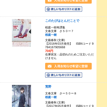
このたびはとんだことで
桜庭一樹奇譚集
文春文庫 さ５０ー７
桜庭一樹
文藝春秋 (文庫)
【2016年03月発売】 ISBNコード 9
784167905668
704円
在庫状況：品切れのためご注文いただ
けません
荒野
文春文庫 さー５０ー８
桜庭一樹
文藝春秋 (文庫)
【2017年05月発売】 ISBNコード 9