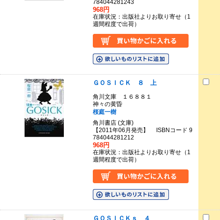
784044281243
968円
在庫状況：出版社よりお取り寄せ（1
週間程度で出荷）
ＧＯＳＩＣＫ ８ 上
角川文庫 １６８８１
神々の黄昏
桜庭一樹
角川書店 (文庫)
【2011年06月発売】 ISBNコード 9
784044281212
968円
在庫状況：出版社よりお取り寄せ（1
週間程度で出荷）
ＧＯＳＩＣＫｓ ４