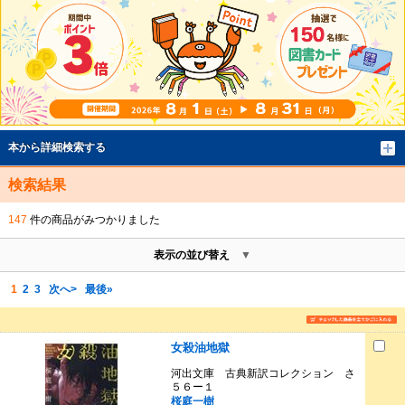
本から詳細検索する
検索結果
147
件の商品がみつかりました
表示の並び替え
1
2
3
次へ>
最後»
女殺油地獄
河出文庫 古典新訳コレクション さ
５６ー１
桜庭一樹