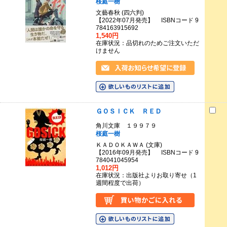
桜庭一樹
文藝春秋 (四六判)
【2022年07月発売】 ISBNコード 9
784163915692
1,540円
在庫状況：品切れのためご注文いただ
けません
ＧＯＳＩＣＫ ＲＥＤ
角川文庫 １９９７９
桜庭一樹
ＫＡＤＯＫＡＷＡ (文庫)
【2016年09月発売】 ISBNコード 9
784041045954
1,012円
在庫状況：出版社よりお取り寄せ（1
週間程度で出荷）