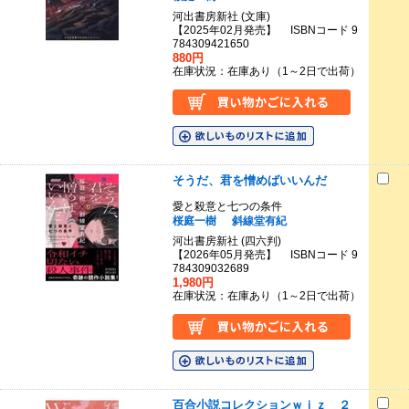
河出書房新社 (文庫)
【2025年02月発売】 ISBNコード 9
784309421650
880円
在庫状況：在庫あり（1～2日で出荷）
そうだ、君を憎めばいいんだ
愛と殺意と七つの条件
桜庭一樹
斜線堂有紀
河出書房新社 (四六判)
【2026年05月発売】 ISBNコード 9
784309032689
1,980円
在庫状況：在庫あり（1～2日で出荷）
百合小説コレクションｗｉｚ ２