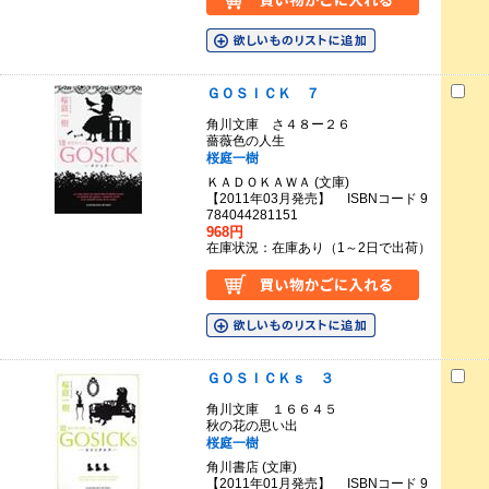
ＧＯＳＩＣＫ ７
角川文庫 さ４８ー２６
薔薇色の人生
桜庭一樹
ＫＡＤＯＫＡＷＡ (文庫)
【2011年03月発売】 ISBNコード 9
784044281151
968円
在庫状況：在庫あり（1～2日で出荷）
ＧＯＳＩＣＫｓ ３
角川文庫 １６６４５
秋の花の思い出
桜庭一樹
角川書店 (文庫)
【2011年01月発売】 ISBNコード 9