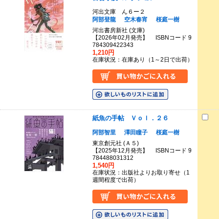
河出文庫 ん６ー２
阿部登龍
空木春宵
桜庭一樹
河出書房新社 (文庫)
【2026年02月発売】 ISBNコード 9
784309422343
1,210円
在庫状況：在庫あり（1～2日で出荷）
紙魚の手帖 Ｖｏｌ．２６
阿部智里
澤田瞳子
桜庭一樹
東京創元社 (Ａ５)
【2025年12月発売】 ISBNコード 9
784488031312
1,540円
在庫状況：出版社よりお取り寄せ（1
週間程度で出荷）