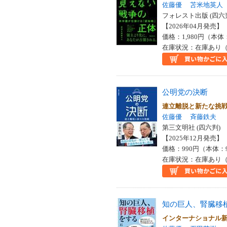
佐藤優
苫米地英人
フォレスト出版 (四六
【2026年04月発売】 I
価格：1,980円（本体
在庫状況：在庫あり（
公明党の決断
連立離脱と新たな挑
佐藤優
斉藤鉄夫
第三文明社 (四六判)
【2025年12月発売】 I
価格：990円（本体：
在庫状況：在庫あり（
知の巨人、腎臓移
インターナショナル