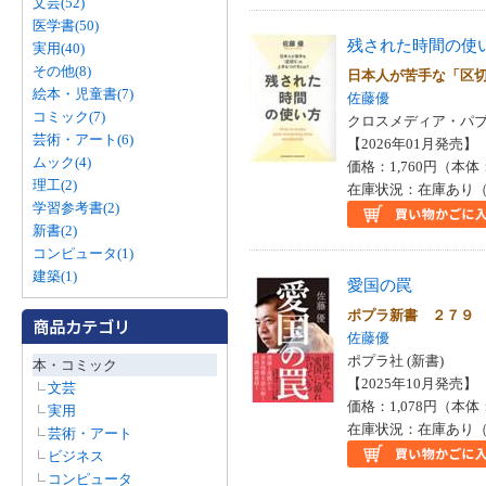
文芸(52)
医学書(50)
残された時間の使
実用(40)
その他(8)
日本人が苦手な「区
絵本・児童書(7)
佐藤優
コミック(7)
クロスメディア・パブ
芸術・アート(6)
【2026年01月発売】 I
ムック(4)
価格：1,760円（本体
理工(2)
在庫状況：在庫あり（
学習参考書(2)
新書(2)
コンピュータ(1)
建築(1)
愛国の罠
ポプラ新書 ２７９
佐藤優
ポプラ社 (新書)
本・コミック
【2025年10月発売】 I
文芸
価格：1,078円（本体
実用
在庫状況：在庫あり（
芸術・アート
ビジネス
コンピュータ