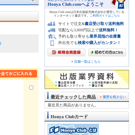
Honya Club.comへようこそ
Honya Club.comは日本出版販売株式会社が運営している
インターネット書店です。
ご利用ガイドはこちら
サイトで注文&
書店受け取り送料無料
宅配なら3,000円以上で
送料無料！
予約も取り寄せも
業界屈指の在庫量
外出先でも
検索や購入がカンタン！
順
店舗一覧はこちら
最近チェックした商品
履歴を残さない
最近見た商品がありません。
Honya Clubカード