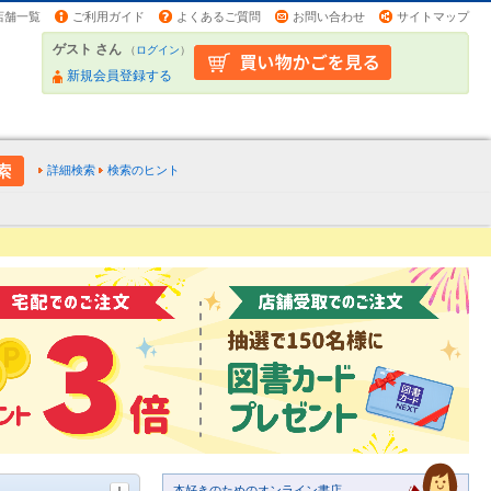
店舗一覧
ご利用ガイド
よくあるご質問
お問い合わせ
サイトマップ
ゲスト さん
（
ログイン
）
新規会員登録する
詳細検索
検索のヒント
本好きのためのオンライン書店