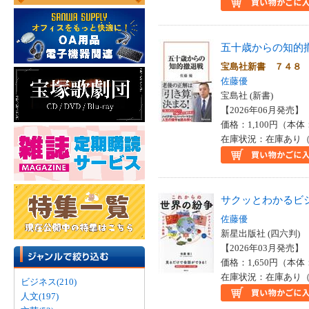
五十歳からの知的
宝島社新書 ７４８
佐藤優
宝島社 (新書)
【2026年06月発売】 I
価格：1,100円（本体
在庫状況：在庫あり（
サクッとわかるビ
佐藤優
新星出版社 (四六判)
【2026年03月発売】 I
価格：1,650円（本体
在庫状況：在庫あり（
ビジネス(210)
人文(197)