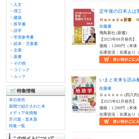
人文
定年後の日本人は
理工
建築
Ｈａｎａｄａ新書 
医学書
佐藤優
語学
飛鳥新社 (新書)
学習参考書
【2025年09月発売】 I
絵本・児童書
価格：1,089円（本体
文庫
在庫状況：在庫あり（
新書
その他
コミック
ムック
いまと未来を読み
佐藤優
特集情報
Ｇａｋｋｅｎ (四六判)
本日発売
【2025年02月発売】 I
新聞で紹介された本
価格：1,590円（本体
メディア化情報
在庫状況：在庫あり（
芥川賞・直木賞
特集一覧
このサイトについて