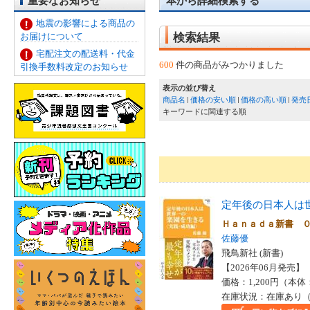
重要なお知らせ
本から詳細検索する
地震の影響による商品の
お届けについて
検索結果
宅配注文の配送料・代金
600
件の商品がみつかりました
引換手数料改定のお知らせ
表示の並び替え
商品名
価格の安い順
価格の高い順
発売
キーワードに関連する順
定年後の日本人は
Ｈａｎａｄａ新書 
佐藤優
飛鳥新社 (新書)
【2026年06月発売】 I
価格：1,200円（本体
在庫状況：在庫あり（