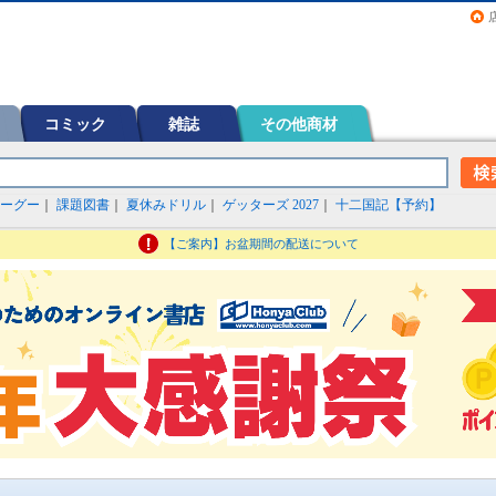
画（コミック）など在庫も充実
コミック
雑誌
その他商材
ーグー
｜
課題図書
｜
夏休みドリル
｜
ゲッターズ 2027
｜
十二国記【予約】
【ご案内】お盆期間の配送について