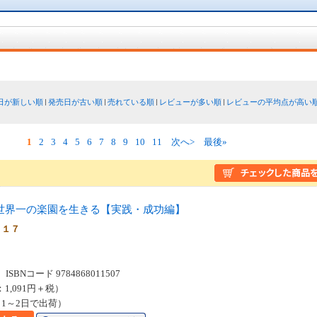
日が新しい順
発売日が古い順
売れている順
レビューが多い順
レビューの平均点が高い
1
2
3
4
5
6
7
8
9
10
11
次へ>
最後»
世界一の楽園を生きる【実践・成功編】
０１７
SBNコード 9784868011507
：1,091円＋税）
1～2日で出荷）