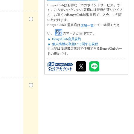
Honya Clubはお得な「本のポイントサービス」で
す。ご入会いただいたお客様には特典が盛りだくさ
ん！お近くのHonyaClub加盟書店でご入会、ご利用
いただけます。
Honya Club加盟書店は
にてご確認くださ
店舗一覧
い。
のマークが目印です。
HonyaClub会員規約
個人情報の取扱いに関する規程
※上記は加盟書店店頭で使用できるHonyaClubカー
ドの規約です。