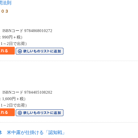
間法則
００３
SBNコード 9784868010272
：990円＋税）
1～2日で出荷）
SBNコード 9784405108202
：1,600円＋税）
1～2日で出荷）
体 米中露が仕掛ける「認知戦」