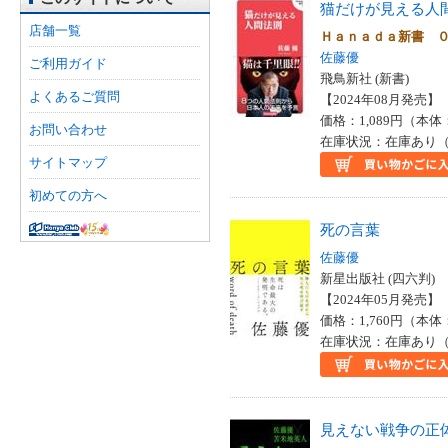
猫だけが見える人
店舗一覧
Ｈａｎａｄａ新書 
佐藤優
ご利用ガイド
飛鳥新社 (新書)
よくあるご質問
【2024年08月発売】 I
価格：1,089円（本体
お問い合わせ
在庫状況：在庫あり（
サイトマップ
初めての方へ
死の言葉
佐藤優
新星出版社 (四六判)
【2024年05月発売】 I
価格：1,760円（本体
在庫状況：在庫あり（
見えない戦争の正