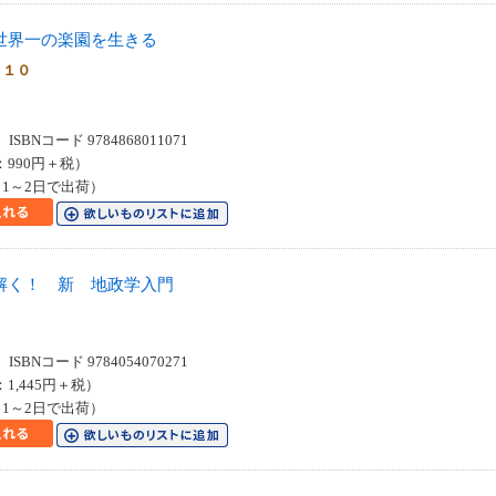
世界一の楽園を生きる
０１０
SBNコード 9784868011071
：990円＋税）
1～2日で出荷）
解く！ 新 地政学入門
SBNコード 9784054070271
：1,445円＋税）
1～2日で出荷）