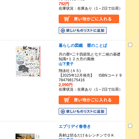
792円
在庫状況：在庫あり（1～2日で出荷）
暮らしの図鑑 暦のことば
月の暦×二十四節気と七十二候の基礎
知識×１２カ月の風物
山下景子
翔泳社 (Ａ５)
【2025年12月発売】 ISBNコード 9
784798175416
2,090円
在庫状況：在庫あり（1～2日で出荷）
エブリデイ春巻き
具材は切るだけ＆レンチンでＯＫ