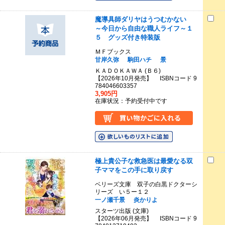
魔導具師ダリヤはうつむかない
～今日から自由な職人ライフ～１
５ グッズ付き特装版
ＭＦブックス
甘岸久弥
駒田ハチ
景
ＫＡＤＯＫＡＷＡ (Ｂ６)
【2026年10月発売】 ISBNコード 9
784046603357
3,905円
在庫状況：予約受付中です
極上貴公子な救急医は最愛なる双
子ママをこの手に取り戻す
ベリーズ文庫 双子の白黒ドクターシ
リーズ い５ー１２
一ノ瀬千景
炎かりよ
スターツ出版 (文庫)
【2026年06月発売】 ISBNコード 9