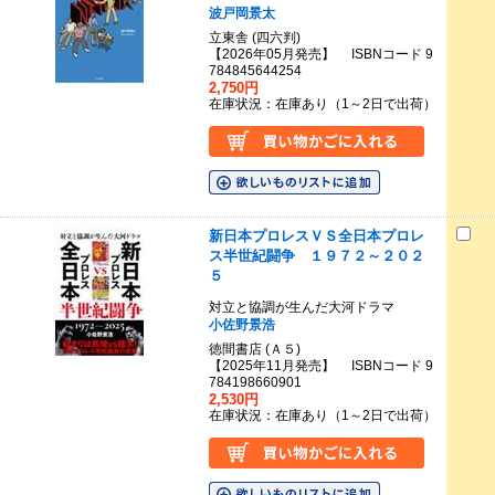
波戸岡景太
立東舎 (四六判)
【2026年05月発売】 ISBNコード 9
784845644254
2,750円
在庫状況：在庫あり（1～2日で出荷）
新日本プロレスＶＳ全日本プロレ
ス半世紀闘争 １９７２～２０２
５
対立と協調が生んだ大河ドラマ
小佐野景浩
徳間書店 (Ａ５)
【2025年11月発売】 ISBNコード 9
784198660901
2,530円
在庫状況：在庫あり（1～2日で出荷）