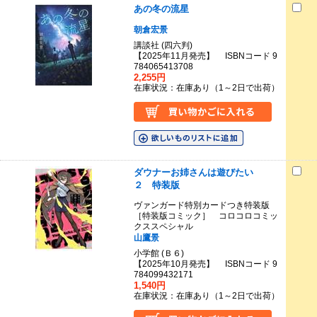
あの冬の流星
朝倉宏景
講談社 (四六判)
【2025年11月発売】 ISBNコード 9
784065413708
2,255円
在庫状況：在庫あり（1～2日で出荷）
ダウナーお姉さんは遊びたい
２ 特装版
ヴァンガード特別カードつき特装版
［特装版コミック］ コロコロコミッ
クススペシャル
山鷹景
小学館 (Ｂ６)
【2025年10月発売】 ISBNコード 9
784099432171
1,540円
在庫状況：在庫あり（1～2日で出荷）