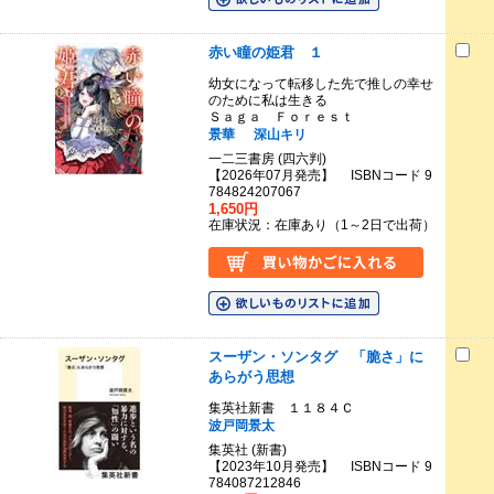
赤い瞳の姫君 １
幼女になって転移した先で推しの幸せ
のために私は生きる
Ｓａｇａ Ｆｏｒｅｓｔ
景華
深山キリ
一二三書房 (四六判)
【2026年07月発売】 ISBNコード 9
784824207067
1,650円
在庫状況：在庫あり（1～2日で出荷）
スーザン・ソンタグ 「脆さ」に
あらがう思想
集英社新書 １１８４Ｃ
波戸岡景太
集英社 (新書)
【2023年10月発売】 ISBNコード 9
784087212846