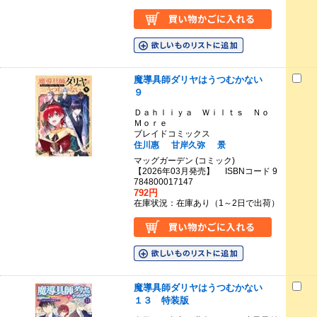
魔導具師ダリヤはうつむかない
９
Ｄａｈｌｉｙａ Ｗｉｌｔｓ Ｎｏ
Ｍｏｒｅ
ブレイドコミックス
住川惠
甘岸久弥
景
マッグガーデン (コミック)
【2026年03月発売】 ISBNコード 9
784800017147
792円
在庫状況：在庫あり（1～2日で出荷）
魔導具師ダリヤはうつむかない
１３ 特装版