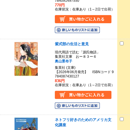
784091497550
770円
在庫状況：在庫あり（1～2日で出荷）
紫式部の生活と意見
現代用語で読む「源氏物語」
集英社文庫 おー８３ー６
奥山景布子
集英社 (文庫)
【2026年06月発売】 ISBNコード 9
784087430127
836円
在庫状況：在庫あり（1～2日で出荷）
ネトフリ好きのためのアメリカ文
化講座