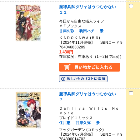
魔導具師ダリヤはうつむかない
１１
今日から自由な職人ライフ
ＭＦブックス
甘岸久弥
駒田ハチ
景
ＫＡＤＯＫＡＷＡ (Ｂ６)
【2024年11月発売】 ISBNコード 9
784046838209
1,430円
在庫状況：在庫あり（1～2日で出荷）
魔導具師ダリヤはうつむかない
７
Ｄａｈｌｉｙａ Ｗｉｌｔｓ Ｎｏ
Ｍｏｒｅ
ブレイドコミックス
住川惠
甘岸久弥
景
マッグガーデン (コミック)
【2024年07月発売】 ISBNコード 9
784800014702