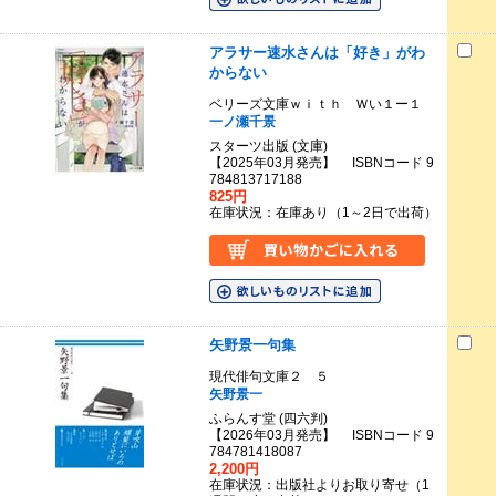
アラサー速水さんは「好き」がわ
からない
ベリーズ文庫ｗｉｔｈ Ｗい１ー１
一ノ瀬千景
スターツ出版 (文庫)
【2025年03月発売】 ISBNコード 9
784813717188
825円
在庫状況：在庫あり（1～2日で出荷）
矢野景一句集
現代俳句文庫２ ５
矢野景一
ふらんす堂 (四六判)
【2026年03月発売】 ISBNコード 9
784781418087
2,200円
在庫状況：出版社よりお取り寄せ（1