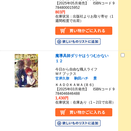
【2025年05月発売】 ISBNコード 9
784800015952
803円
在庫状況：出版社よりお取り寄せ（1
週間程度で出荷）
魔導具師ダリヤはうつむかない
１２
今日から自由な職人ライフ
ＭＦブックス
甘岸久弥
駒田ハチ
景
ＫＡＤＯＫＡＷＡ (Ｂ６)
【2025年03月発売】 ISBNコード 9
784046846488
1,430円
在庫状況：在庫あり（1～2日で出荷）