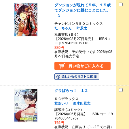
ダンジョンが現れて５年、１５歳
でダンジョンに挑むことにした。
5
チャンピオンＲＥＤコミックス
たーちゃん
叶景太
秋田書店 (Ｂ６)
【2026年08月27日発売】 ISBNコ
ード 9784253019118
880円
在庫状況：予約受付中です 2026年08
月27日発売予定
グラぱらっ！ １２
ＫＣデラックス
桂あいり
西木田景志
講談社 (コミック)
【2026年06月発売】 ISBNコード 9
784065443767
792円
在庫状況：在庫あり（1～2日で出荷）