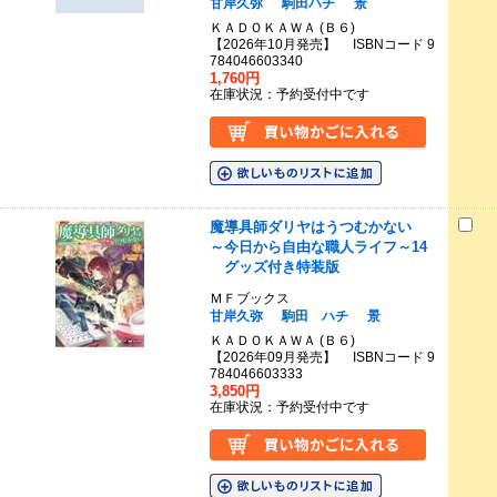
甘岸久弥
駒田ハチ
景
ＫＡＤＯＫＡＷＡ (Ｂ６)
【2026年10月発売】 ISBNコード 9
784046603340
1,760円
在庫状況：予約受付中です
魔導具師ダリヤはうつむかない
～今日から自由な職人ライフ～14
グッズ付き特装版
ＭＦブックス
甘岸久弥
駒田 ハチ
景
ＫＡＤＯＫＡＷＡ (Ｂ６)
【2026年09月発売】 ISBNコード 9
784046603333
3,850円
在庫状況：予約受付中です