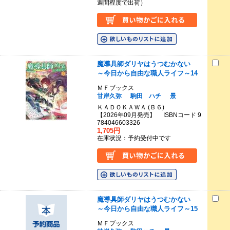
週間程度で出荷）
魔導具師ダリヤはうつむかない
～今日から自由な職人ライフ～14
ＭＦブックス
甘岸久弥
駒田 ハチ
景
ＫＡＤＯＫＡＷＡ (Ｂ６)
【2026年09月発売】 ISBNコード 9
784046603326
1,705円
在庫状況：予約受付中です
魔導具師ダリヤはうつむかない
～今日から自由な職人ライフ～15
ＭＦブックス