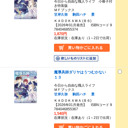
今日から自由な職人ライフ 小冊子付
き特装版
ＭＦブックス
甘岸久弥
駒田ハチ
景
ＫＡＤＯＫＡＷＡ (Ｂ６)
【2026年01月発売】 ISBNコード 9
784046855374
1,870円
在庫状況：在庫あり（1～2日で出荷）
魔導具師ダリヤはうつむかない
１３
今日から自由な職人ライフ
ＭＦブックス
甘岸久弥
駒田ハチ
景
ＫＡＤＯＫＡＷＡ (Ｂ６)
【2026年01月発売】 ISBNコード 9
784046855367
1,540円
在庫状況：在庫あり（1～2日で出荷）