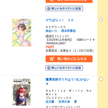
グラぱらっ！ １０
ＫＣデラックス
桂あいり
西木田景志
講談社 (コミック)
【2025年12月発売】 ISBNコード 9
784065413807
792円
在庫状況：在庫あり（1～2日で出荷）
魔導具師ダリヤはうつむかない
８
Ｄａｈｌｉｙａ Ｗｉｌｔｓ Ｎｏ
Ｍｏｒｅ
ブレイドコミックス
住川惠
甘岸久弥
景
マッグガーデン (コミック)