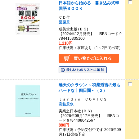
日本語から始める 書き込み式韓
国語ＢＯＯＫ
ＣＤ付
栗原景
成美堂出版 (Ｂ５)
【2024年12月発売】 ISBNコード 9
784415335100
1,210円
在庫状況：在庫あり（1～2日で出荷）
暁天のクラウン ～羽柴秀吉の最も
ハードな十四日間～（２）
Ｊａｒｄｉｎ ＣＯＭＩＣＳ
高枝景水
実業之日本社 (Ｂ６)
【2026年09月17日発売】 ISBNコ
ード 9784408642567
880円
在庫状況：予約受付中です 2026年09
月17日発売予定