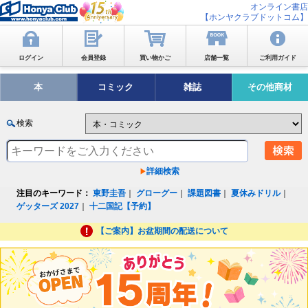
オンライン書店
【ホンヤクラブドットコム】
ログイン
会員登録
買い物かご
店舗一覧
ご利用ガイド
本
コミック
雑誌
その他商材
検索
詳細検索
注目のキーワード：
東野圭吾
｜
グローグー
｜
課題図書
｜
夏休みドリル
｜
ゲッターズ 2027
｜
十二国記【予約】
【ご案内】お盆期間の配送について