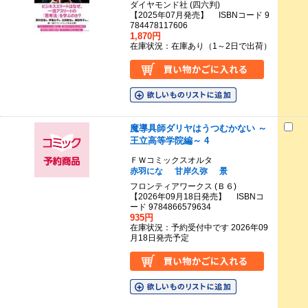
ダイヤモンド社 (四六判)
【2025年07月発売】 ISBNコード 9
784478117606
1,870円
在庫状況：在庫あり（1～2日で出荷）
魔導具師ダリヤはうつむかない ～
王立高等学院編～ 4
ＦＷコミックスオルタ
赤羽にな
甘岸久弥
景
フロンティアワークス (Ｂ６)
【2026年09月18日発売】 ISBNコ
ード 9784866579634
935円
在庫状況：予約受付中です 2026年09
月18日発売予定