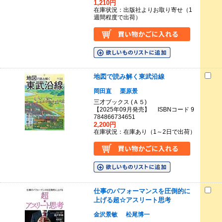
1,210円
在庫状況：出版社よりお取り寄せ（1
週間程度で出荷）
地図で読み解く東武沿線
岡田直
栗原景
三才ブックス (Ａ５)
【2025年09月発売】 ISBNコード 9
784866734651
2,200円
在庫状況：在庫あり（1～2日で出荷）
仕事のパフォーマンスを圧倒的に
上げる超☆アスリート思考
金沢景敏
松尾博一