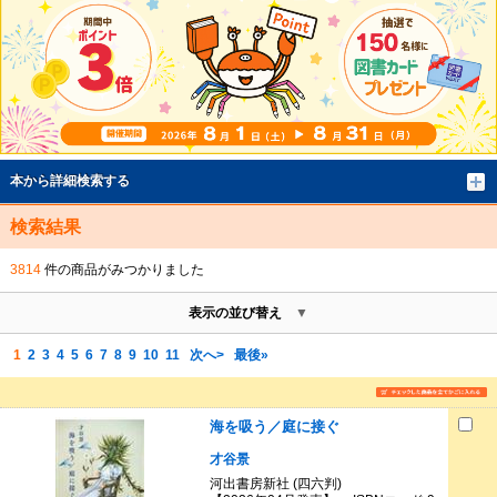
本から詳細検索する
検索結果
3814
件の商品がみつかりました
表示の並び替え
1
2
3
4
5
6
7
8
9
10
11
次へ>
最後»
海を吸う／庭に接ぐ
才谷景
河出書房新社 (四六判)