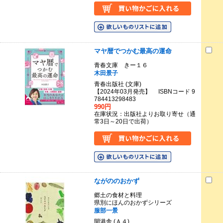
マヤ暦でつかむ最高の運命
青春文庫 きー１６
木田景子
青春出版社 (文庫)
【2024年03月発売】 ISBNコード 9
784413298483
990円
在庫状況：出版社よりお取り寄せ（通
常3日～20日で出荷）
ながののおかず
郷土の食材と料理
県別にほんのおかずシリーズ
服部一景
開港舎 (Ａ４)