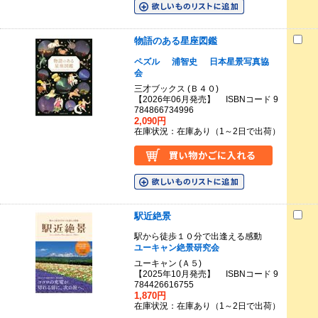
物語のある星座図鑑
ペズル
浦智史
日本星景写真協
会
三才ブックス (Ｂ４０)
【2026年06月発売】 ISBNコード 9
784866734996
2,090円
在庫状況：在庫あり（1～2日で出荷）
駅近絶景
駅から徒歩１０分で出逢える感動
ユーキャン絶景研究会
ユーキャン (Ａ５)
【2025年10月発売】 ISBNコード 9
784426616755
1,870円
在庫状況：在庫あり（1～2日で出荷）