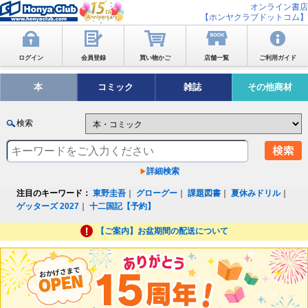
オンライン書店
【ホンヤクラブドットコム】
ログイン
会員登録
買い物かご
店舗一覧
ご利用ガイド
本
コミック
雑誌
その他商材
検索
詳細検索
注目のキーワード：
東野圭吾
｜
グローグー
｜
課題図書
｜
夏休みドリル
｜
ゲッターズ 2027
｜
十二国記【予約】
【ご案内】お盆期間の配送について