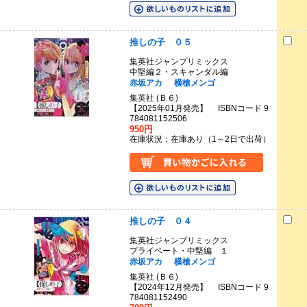
推しの子 ０５
集英社ジャンプリミックス
中堅編２・スキャンダル編
赤坂アカ
横槍メンゴ
集英社 (Ｂ６)
【2025年01月発売】 ISBNコード 9
784081152506
950円
在庫状況：在庫あり（1～2日で出荷）
推しの子 ０４
集英社ジャンプリミックス
プライベート・中堅編 １
赤坂アカ
横槍メンゴ
集英社 (Ｂ６)
【2024年12月発売】 ISBNコード 9
784081152490