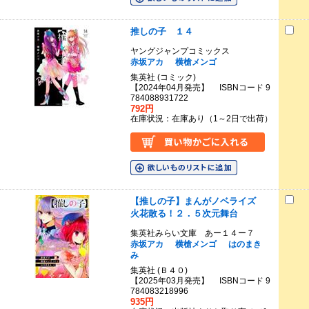
推しの子 １４
ヤングジャンプコミックス
赤坂アカ
横槍メンゴ
集英社 (コミック)
【2024年04月発売】 ISBNコード 9
784088931722
792円
在庫状況：在庫あり（1～2日で出荷）
【推しの子】まんがノベライズ
火花散る！２．５次元舞台
集英社みらい文庫 あー１４ー７
赤坂アカ
横槍メンゴ
はのまき
み
集英社 (Ｂ４０)
【2025年03月発売】 ISBNコード 9
784083218996
935円