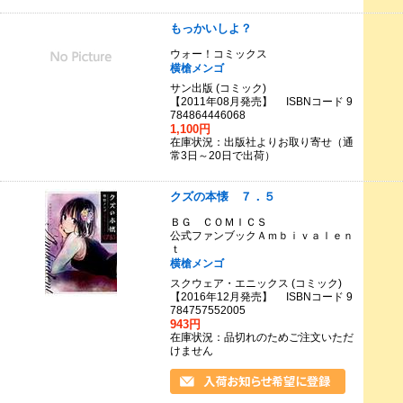
もっかいしよ？
ウォー！コミックス
横槍メンゴ
サン出版 (コミック)
【2011年08月発売】 ISBNコード 9
784864446068
1,100円
在庫状況：出版社よりお取り寄せ（通
常3日～20日で出荷）
クズの本懐 ７．５
ＢＧ ＣＯＭＩＣＳ
公式ファンブックＡｍｂｉｖａｌｅｎ
ｔ
横槍メンゴ
スクウェア・エニックス (コミック)
【2016年12月発売】 ISBNコード 9
784757552005
943円
在庫状況：品切れのためご注文いただ
けません