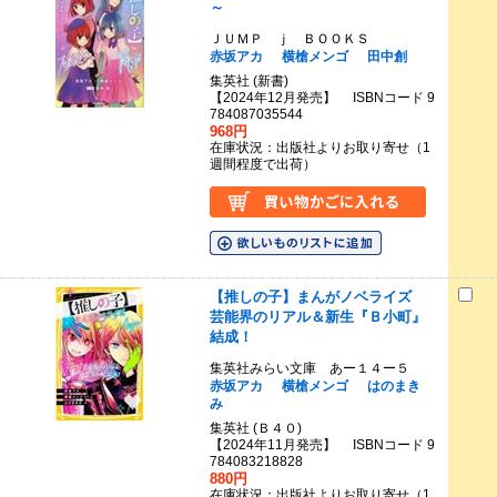
～
ＪＵＭＰ ｊ ＢＯＯＫＳ
赤坂アカ
横槍メンゴ
田中創
集英社 (新書)
【2024年12月発売】 ISBNコード 9
784087035544
968円
在庫状況：出版社よりお取り寄せ（1
週間程度で出荷）
【推しの子】まんがノベライズ
芸能界のリアル＆新生『Ｂ小町』
結成！
集英社みらい文庫 あー１４ー５
赤坂アカ
横槍メンゴ
はのまき
み
集英社 (Ｂ４０)
【2024年11月発売】 ISBNコード 9
784083218828
880円
在庫状況：出版社よりお取り寄せ（1