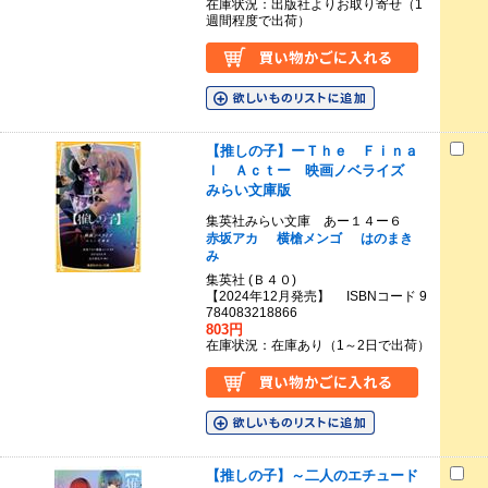
在庫状況：出版社よりお取り寄せ（1
週間程度で出荷）
【推しの子】ーＴｈｅ Ｆｉｎａ
ｌ Ａｃｔー 映画ノベライズ
みらい文庫版
集英社みらい文庫 あー１４ー６
赤坂アカ
横槍メンゴ
はのまき
み
集英社 (Ｂ４０)
【2024年12月発売】 ISBNコード 9
784083218866
803円
在庫状況：在庫あり（1～2日で出荷）
【推しの子】～二人のエチュード