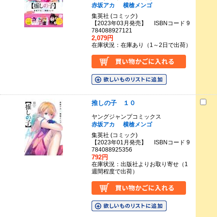
赤坂アカ
横槍メンゴ
集英社 (コミック)
【2023年03月発売】 ISBNコード 9
784088927121
2,079円
在庫状況：在庫あり（1～2日で出荷）
推しの子 １０
ヤングジャンプコミックス
赤坂アカ
横槍メンゴ
集英社 (コミック)
【2023年01月発売】 ISBNコード 9
784088925356
792円
在庫状況：出版社よりお取り寄せ（1
週間程度で出荷）