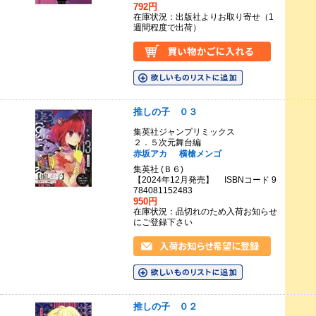
792円
在庫状況：出版社よりお取り寄せ（1
週間程度で出荷）
推しの子 ０３
集英社ジャンプリミックス
２．５次元舞台編
赤坂アカ
横槍メンゴ
集英社 (Ｂ６)
【2024年12月発売】 ISBNコード 9
784081152483
950円
在庫状況：品切れのため入荷お知らせ
にご登録下さい
推しの子 ０２