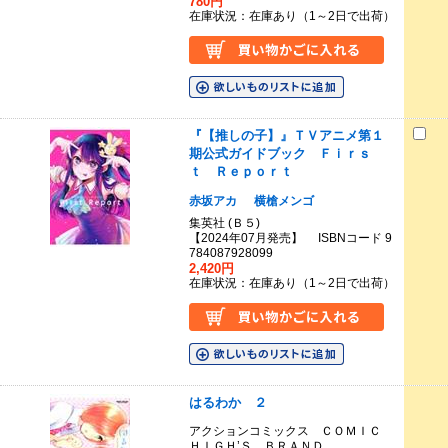
780円
在庫状況：在庫あり（1～2日で出荷）
『【推しの子】』ＴＶアニメ第１
期公式ガイドブック Ｆｉｒｓ
ｔ Ｒｅｐｏｒｔ
赤坂アカ
横槍メンゴ
集英社 (Ｂ５)
【2024年07月発売】 ISBNコード 9
784087928099
2,420円
在庫状況：在庫あり（1～2日で出荷）
はるわか ２
アクションコミックス ＣＯＭＩＣ
ＨＩＧＨ’Ｓ ＢＲＡＮＤ