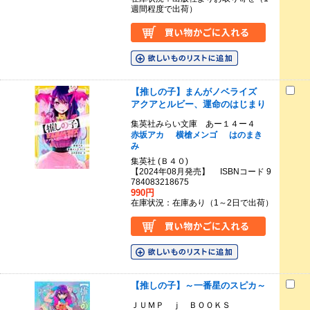
週間程度で出荷）
【推しの子】まんがノベライズ
アクアとルビー、運命のはじまり
集英社みらい文庫 あー１４ー４
赤坂アカ
横槍メンゴ
はのまき
み
集英社 (Ｂ４０)
【2024年08月発売】 ISBNコード 9
784083218675
990円
在庫状況：在庫あり（1～2日で出荷）
【推しの子】～一番星のスピカ～
ＪＵＭＰ ｊ ＢＯＯＫＳ