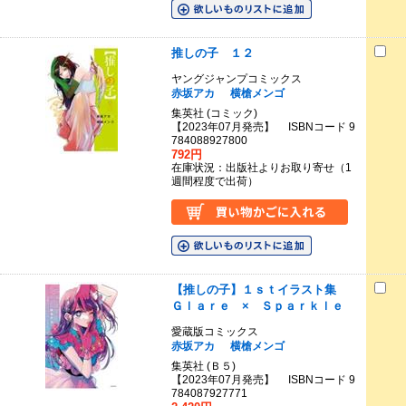
推しの子 １２
ヤングジャンプコミックス
赤坂アカ
横槍メンゴ
集英社 (コミック)
【2023年07月発売】 ISBNコード 9
784088927800
792円
在庫状況：出版社よりお取り寄せ（1
週間程度で出荷）
【推しの子】１ｓｔイラスト集
Ｇｌａｒｅ × Ｓｐａｒｋｌｅ
愛蔵版コミックス
赤坂アカ
横槍メンゴ
集英社 (Ｂ５)
【2023年07月発売】 ISBNコード 9
784087927771