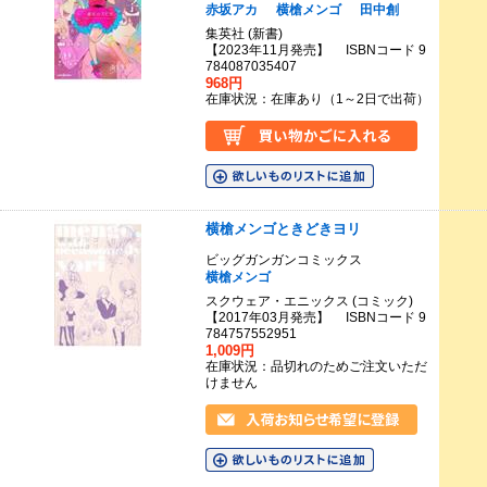
赤坂アカ
横槍メンゴ
田中創
集英社 (新書)
【2023年11月発売】 ISBNコード 9
784087035407
968円
在庫状況：在庫あり（1～2日で出荷）
横槍メンゴときどきヨリ
ビッグガンガンコミックス
横槍メンゴ
スクウェア・エニックス (コミック)
【2017年03月発売】 ISBNコード 9
784757552951
1,009円
在庫状況：品切れのためご注文いただ
けません