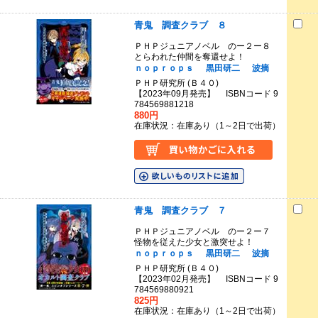
青鬼 調査クラブ ８
ＰＨＰジュニアノベル のー２ー８
とらわれた仲間を奪還せよ！
ｎｏｐｒｏｐｓ
黒田研二
波摘
ＰＨＰ研究所 (Ｂ４０)
【2023年09月発売】 ISBNコード 9
784569881218
880円
在庫状況：在庫あり（1～2日で出荷）
青鬼 調査クラブ ７
ＰＨＰジュニアノベル のー２ー７
怪物を従えた少女と激突せよ！
ｎｏｐｒｏｐｓ
黒田研二
波摘
ＰＨＰ研究所 (Ｂ４０)
【2023年02月発売】 ISBNコード 9
784569880921
825円
在庫状況：在庫あり（1～2日で出荷）