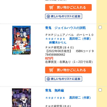
青鬼 ジェイルハウスの決戦
ＰＨＰジュニアノベル のー１ー１０
ｎｏｐｒｏｐｓ
黒田研二（作家）
鈴蘭木かりん
ＰＨＰ研究所 (Ｂ４０)
【2022年08月発売】 ISBNコード 9
784569880662
825円
在庫状況：在庫あり（1～2日で出荷）
青鬼 無終編
ｎｏｐｒｏｐｓ
黒田研二（作家）
ＰＨＰ研究所 (Ｂ６)