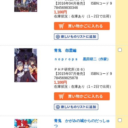
【2016年04月発売】 ISBNコード 9
784569830346
1,100円
在庫状況：在庫あり（1～2日で出荷）
青鬼 怨霊編
ｎｏｐｒｏｐｓ
黒田研二（作家）
ＰＨＰ研究所 (Ｂ６)
【2015年07月発売】 ISBNコード 9
784569825878
1,100円
在庫状況：在庫あり（1～2日で出荷）
青鬼 かがみの城からのだっしゅ
つ