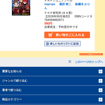
ＰＨＰジュニアノベル
noprops
黒田 研二
鈴羅木 かり
ん
ＰＨＰ研究所 (Ｂ６変)
【2026年09月発売】 ISBNコード 9
784569882871
990円
在庫状況：予約受付中です
このページのトップへ
重要なお知らせ
ジャンルで絞り込む
著者で絞り込む
商品カテゴリー