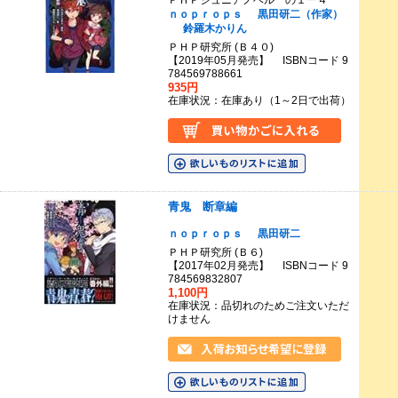
ｎｏｐｒｏｐｓ
黒田研二（作家）
鈴羅木かりん
ＰＨＰ研究所 (Ｂ４０)
【2019年05月発売】 ISBNコード 9
784569788661
935円
在庫状況：在庫あり（1～2日で出荷）
青鬼 断章編
ｎｏｐｒｏｐｓ
黒田研二
ＰＨＰ研究所 (Ｂ６)
【2017年02月発売】 ISBNコード 9
784569832807
1,100円
在庫状況：品切れのためご注文いただ
けません