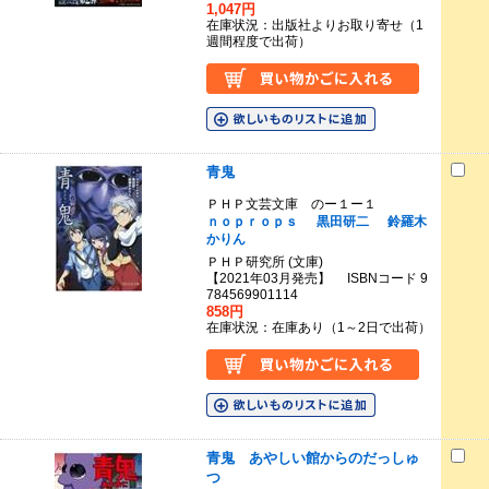
1,047円
在庫状況：出版社よりお取り寄せ（1
週間程度で出荷）
青鬼
ＰＨＰ文芸文庫 のー１ー１
ｎｏｐｒｏｐｓ
黒田研二
鈴羅木
かりん
ＰＨＰ研究所 (文庫)
【2021年03月発売】 ISBNコード 9
784569901114
858円
在庫状況：在庫あり（1～2日で出荷）
青鬼 あやしい館からのだっしゅ
つ