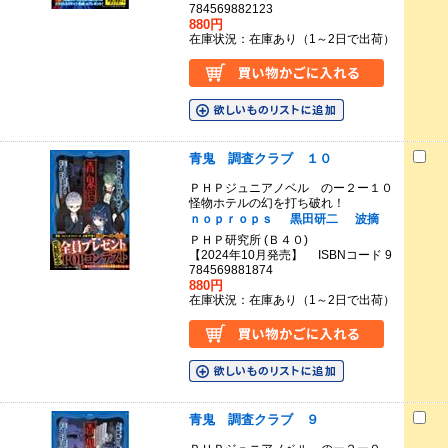
784569882123
880円
在庫状況：在庫あり（1～2日で出荷）
青鬼 調査クラブ １０
ＰＨＰジュニアノベル のー２ー１０
怪物ホテルの幻を打ち破れ！
ｎｏｐｒｏｐｓ
黒田研二
波摘
ＰＨＰ研究所 (Ｂ４０)
【2024年10月発売】 ISBNコード 9
784569881874
880円
在庫状況：在庫あり（1～2日で出荷）
青鬼 調査クラブ ９