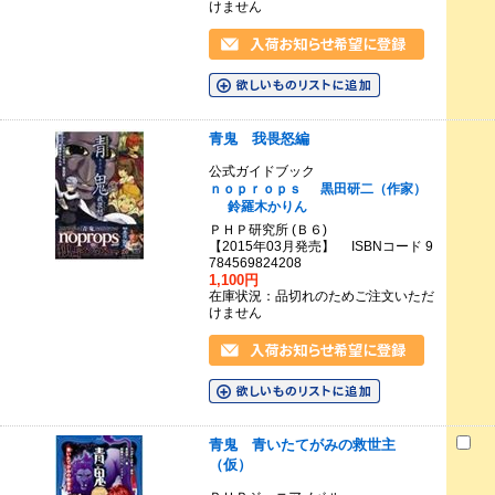
けません
青鬼 我畏怒編
公式ガイドブック
ｎｏｐｒｏｐｓ
黒田研二（作家）
鈴羅木かりん
ＰＨＰ研究所 (Ｂ６)
【2015年03月発売】 ISBNコード 9
784569824208
1,100円
在庫状況：品切れのためご注文いただ
けません
青鬼 青いたてがみの救世主
（仮）