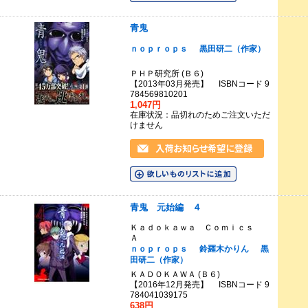
青鬼
ｎｏｐｒｏｐｓ
黒田研二（作家）
ＰＨＰ研究所 (Ｂ６)
【2013年03月発売】 ISBNコード 9
784569810201
1,047円
在庫状況：品切れのためご注文いただ
けません
青鬼 元始編 ４
Ｋａｄｏｋａｗａ Ｃｏｍｉｃｓ
Ａ
ｎｏｐｒｏｐｓ
鈴羅木かりん
黒
田研二（作家）
ＫＡＤＯＫＡＷＡ (Ｂ６)
【2016年12月発売】 ISBNコード 9
784041039175
638円