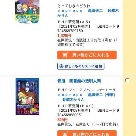
とっておきのどうわ
ｎｏｐｒｏｐｓ
黒田研二
鈴羅木
かりん
ＰＨＰ研究所 (Ａ５)
【2021年02月発売】 ISBNコード 9
784569789750
1,320円
在庫状況：出版社よりお取り寄せ（1
週間程度で出荷）
青鬼 図書館の透明人間
ＰＨＰジュニアノベル のー１ー８
ｎｏｐｒｏｐｓ
黒田研二（作家）
鈴羅木かりん
ＰＨＰ研究所 (Ｂ４０)
【2021年08月発売】 ISBNコード 9
784569880051
825円
在庫状況：在庫あり（1～2日で出荷）