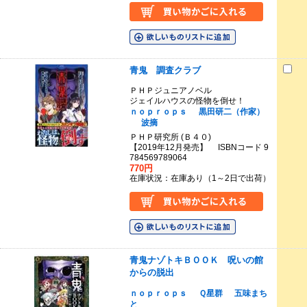
青鬼 調査クラブ
ＰＨＰジュニアノベル
ジェイルハウスの怪物を倒せ！
ｎｏｐｒｏｐｓ
黒田研二（作家）
波摘
ＰＨＰ研究所 (Ｂ４０)
【2019年12月発売】 ISBNコード 9
784569789064
770円
在庫状況：在庫あり（1～2日で出荷）
青鬼ナゾトキＢＯＯＫ 呪いの館
からの脱出
ｎｏｐｒｏｐｓ
Ｑ星群
五味まち
と