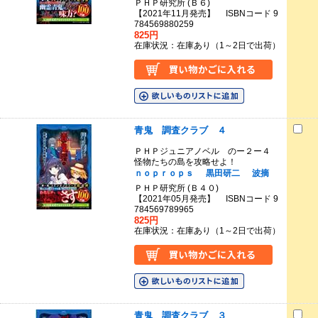
ＰＨＰ研究所 (Ｂ６)
【2021年11月発売】 ISBNコード 9
784569880259
825円
在庫状況：在庫あり（1～2日で出荷）
青鬼 調査クラブ ４
ＰＨＰジュニアノベル のー２ー４
怪物たちの島を攻略せよ！
ｎｏｐｒｏｐｓ
黒田研二
波摘
ＰＨＰ研究所 (Ｂ４０)
【2021年05月発売】 ISBNコード 9
784569789965
825円
在庫状況：在庫あり（1～2日で出荷）
青鬼 調査クラブ ３