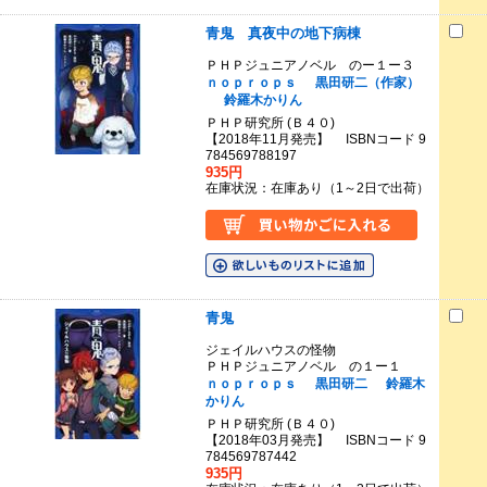
青鬼 真夜中の地下病棟
ＰＨＰジュニアノベル のー１ー３
ｎｏｐｒｏｐｓ
黒田研二（作家）
鈴羅木かりん
ＰＨＰ研究所 (Ｂ４０)
【2018年11月発売】 ISBNコード 9
784569788197
935円
在庫状況：在庫あり（1～2日で出荷）
青鬼
ジェイルハウスの怪物
ＰＨＰジュニアノベル の１ー１
ｎｏｐｒｏｐｓ
黒田研二
鈴羅木
かりん
ＰＨＰ研究所 (Ｂ４０)
【2018年03月発売】 ISBNコード 9
784569787442
935円