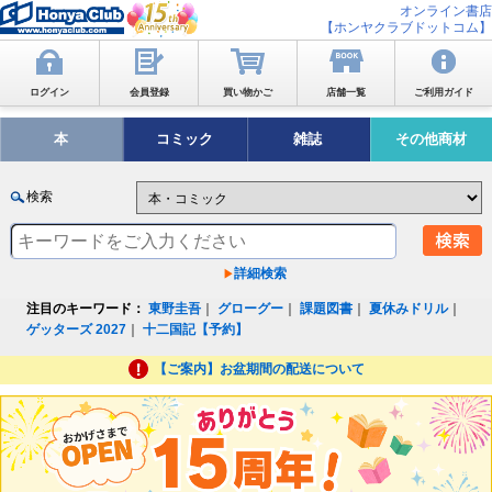
オンライン書店
【ホンヤクラブドットコム】
ログイン
会員登録
買い物かご
店舗一覧
ご利用ガイド
本
コミック
雑誌
その他商材
検索
詳細検索
注目のキーワード：
東野圭吾
｜
グローグー
｜
課題図書
｜
夏休みドリル
｜
ゲッターズ 2027
｜
十二国記【予約】
【ご案内】お盆期間の配送について