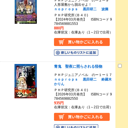
ＰＨＰジュニアノベル のー２ー９
人形屋敷から脱出せよ！
ｎｏｐｒｏｐｓ
黒田研二
波摘
ＰＨＰ研究所 (Ｂ４０)
【2024年03月発売】 ISBNコード 9
784569881553
880円
在庫状況：在庫あり（1～2日で出荷）
青鬼 聖夜に照らされる怪物
ＰＨＰジュニアノベル のー１ー１７
ｎｏｐｒｏｐｓ
黒田研二
鈴羅木
かりん
ＰＨＰ研究所 (Ｂ４０)
【2026年03月発売】 ISBNコード 9
784569882550
935円
在庫状況：在庫あり（1～2日で出荷）