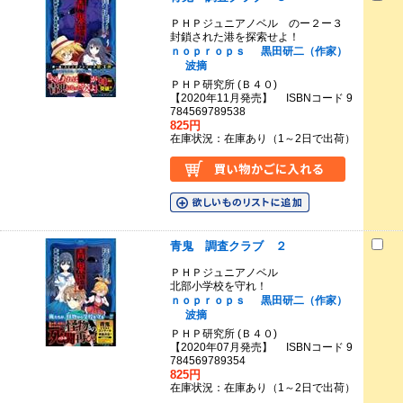
ＰＨＰジュニアノベル のー２ー３
封鎖された港を探索せよ！
ｎｏｐｒｏｐｓ
黒田研二（作家）
波摘
ＰＨＰ研究所 (Ｂ４０)
【2020年11月発売】 ISBNコード 9
784569789538
825円
在庫状況：在庫あり（1～2日で出荷）
青鬼 調査クラブ ２
ＰＨＰジュニアノベル
北部小学校を守れ！
ｎｏｐｒｏｐｓ
黒田研二（作家）
波摘
ＰＨＰ研究所 (Ｂ４０)
【2020年07月発売】 ISBNコード 9
784569789354
825円
在庫状況：在庫あり（1～2日で出荷）