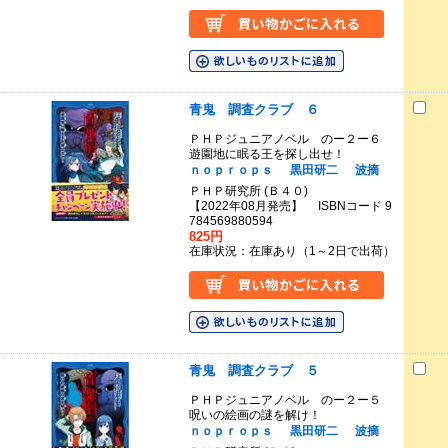
青鬼 調査クラブ ６
ＰＨＰジュニアノベル のー２ー６
遊園地に眠る王を探し出せ！
ｎｏｐｒｏｐｓ
黒田研二
波摘
ＰＨＰ研究所 (Ｂ４０)
【2022年08月発売】 ISBNコード 9
784569880594
825円
在庫状況：在庫あり（1～2日で出荷）
青鬼 調査クラブ ５
ＰＨＰジュニアノベル のー２ー５
呪いの絵画の謎を解け！
ｎｏｐｒｏｐｓ
黒田研二
波摘