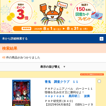
本から詳細検索する
検索結果
48
件の商品がみつかりました
表示の並び替え
青鬼 調査クラブ １１
ＰＨＰジュニアノベル のー２ー１１
怪物を生み出す王に勝利せよ！
ｎｏｐｒｏｐｓ
黒田研二
波摘
ＰＨＰ研究所 (Ｂ４０)
【2025年04月発売】 ISBNコード 9