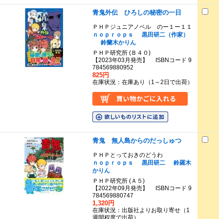
青鬼外伝 ひろしの秘密の一日
ＰＨＰジュニアノベル のー１ー１１
ｎｏｐｒｏｐｓ
黒田研二（作家）
鈴蘭木かりん
ＰＨＰ研究所 (Ｂ４０)
【2023年03月発売】 ISBNコード 9
784569880952
825円
在庫状況：在庫あり（1～2日で出荷）
青鬼 無人島からのだっしゅつ
ＰＨＰとっておきのどうわ
ｎｏｐｒｏｐｓ
黒田研二
鈴羅木
かりん
ＰＨＰ研究所 (Ａ５)
【2022年09月発売】 ISBNコード 9
784569880747
1,320円
在庫状況：出版社よりお取り寄せ（1
週間程度で出荷）