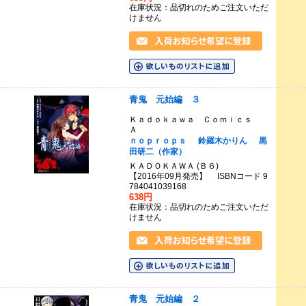
在庫状況：品切れのためご注文いただ
けません
青鬼 元始編 ３
Ｋａｄｏｋａｗａ Ｃｏｍｉｃｓ
Ａ
ｎｏｐｒｏｐｓ
鈴羅木かりん
黒
田研二（作家）
ＫＡＤＯＫＡＷＡ (Ｂ６)
【2016年09月発売】 ISBNコード 9
784041039168
638円
在庫状況：品切れのためご注文いただ
けません
青鬼 元始編 ２