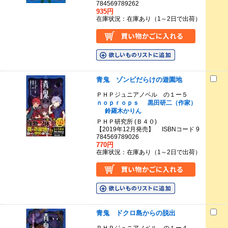
784569789262
935円
在庫状況：在庫あり（1～2日で出荷）
青鬼 ゾンビだらけの遊園地
ＰＨＰジュニアノベル の１ー５
ｎｏｐｒｏｐｓ
黒田研二（作家）
鈴羅木かりん
ＰＨＰ研究所 (Ｂ４０)
【2019年12月発売】 ISBNコード 9
784569789026
770円
在庫状況：在庫あり（1～2日で出荷）
青鬼 ドクロ島からの脱出
ＰＨＰジュニアノベル の１ー４