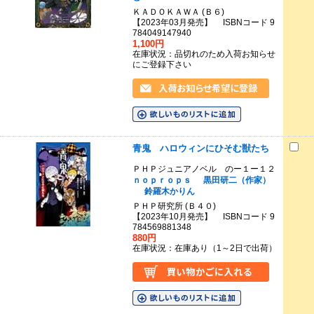
ＫＡＤＯＫＡＷＡ (Ｂ６)
【2023年03月発売】 ISBNコード 9
784049147940
1,100円
在庫状況：品切れのため入荷お知らせ
にご登録下さい
青鬼 ハロウィンにひそむ獣たち
ＰＨＰジュニアノベル のー１ー１２
ｎｏｐｒｏｐｓ
黒田研二（作家）
鈴羅木かりん
ＰＨＰ研究所 (Ｂ４０)
【2023年10月発売】 ISBNコード 9
784569881348
880円
在庫状況：在庫あり（1～2日で出荷）