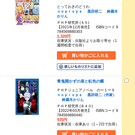
とっておきのどうわ
ｎｏｐｒｏｐｓ
黒田研二
鈴羅木
かりん
ＰＨＰ研究所 (Ａ５)
【2021年12月発売】 ISBNコード 9
784569880303
1,320円
在庫状況：出版社よりお取り寄せ（1
週間程度で出荷）
青鬼開かずの扉と虹色の蝶
ＰＨＰジュニアノベル のー１ー９
ｎｏｐｒｏｐｓ
黒田研二（作家）
鈴羅木かりん
ＰＨＰ研究所 (Ｂ４０)
【2022年03月発売】 ISBNコード 9
784569880440
935円
在庫状況：在庫あり（1～2日で出荷）