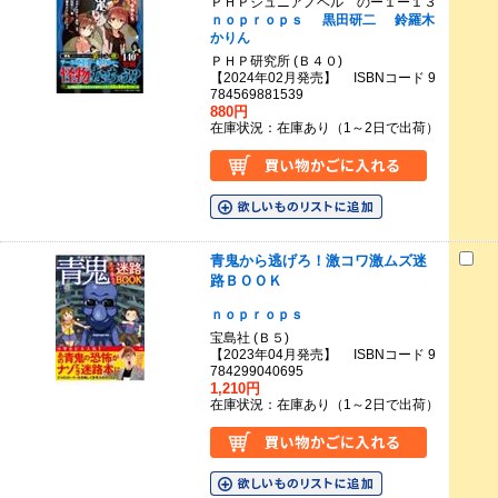
ＰＨＰジュニアノベル のー１ー１３
ｎｏｐｒｏｐｓ
黒田研二
鈴羅木
かりん
ＰＨＰ研究所 (Ｂ４０)
【2024年02月発売】 ISBNコード 9
784569881539
880円
在庫状況：在庫あり（1～2日で出荷）
青鬼から逃げろ！激コワ激ムズ迷
路ＢＯＯＫ
ｎｏｐｒｏｐｓ
宝島社 (Ｂ５)
【2023年04月発売】 ISBNコード 9
784299040695
1,210円
在庫状況：在庫あり（1～2日で出荷）