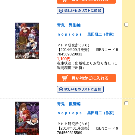
青鬼 異形編
ｎｏｐｒｏｐｓ
黒田研二（作家）
ＰＨＰ研究所 (Ｂ６)
【2014年09月発売】 ISBNコード 9
784569820033
1,100円
在庫状況：出版社よりお取り寄せ（1
週間程度で出荷）
青鬼 復讐編
ｎｏｐｒｏｐｓ
黒田研二（作家）
ＰＨＰ研究所 (Ｂ６)
【2014年01月発売】 ISBNコード 9
784569815589