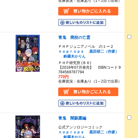
在庫状況：在庫あり（1～2日で出荷）
青鬼 廃校の亡霊
ＰＨＰジュニアノベル の１ー２
ｎｏｐｒｏｐｓ
黒田研二（作家）
鈴羅木かりん
ＰＨＰ研究所 (Ｂ６)
【2018年07月発売】 ISBNコード 9
784569787794
770円
在庫状況：在庫あり（1～2日で出荷）
青鬼 闇蘇露編
公式アンソロジーコミック
ｎｏｐｒｏｐｓ
黒田研二（作家）
鈴羅木かりん