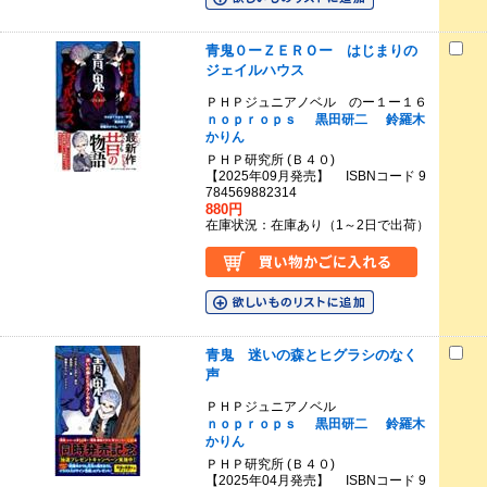
青鬼０ーＺＥＲＯー はじまりの
ジェイルハウス
ＰＨＰジュニアノベル のー１ー１６
ｎｏｐｒｏｐｓ
黒田研二
鈴羅木
かりん
ＰＨＰ研究所 (Ｂ４０)
【2025年09月発売】 ISBNコード 9
784569882314
880円
在庫状況：在庫あり（1～2日で出荷）
青鬼 迷いの森とヒグラシのなく
声
ＰＨＰジュニアノベル
ｎｏｐｒｏｐｓ
黒田研二
鈴羅木
かりん
ＰＨＰ研究所 (Ｂ４０)
【2025年04月発売】 ISBNコード 9