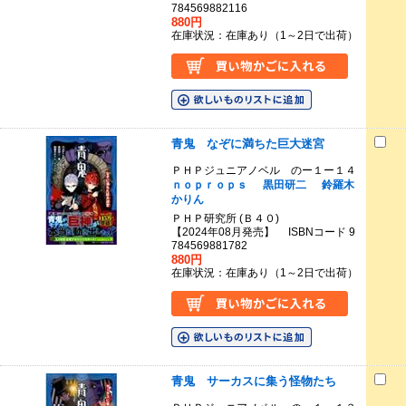
784569882116
880円
在庫状況：在庫あり（1～2日で出荷）
青鬼 なぞに満ちた巨大迷宮
ＰＨＰジュニアノベル のー１ー１４
ｎｏｐｒｏｐｓ
黒田研二
鈴羅木
かりん
ＰＨＰ研究所 (Ｂ４０)
【2024年08月発売】 ISBNコード 9
784569881782
880円
在庫状況：在庫あり（1～2日で出荷）
青鬼 サーカスに集う怪物たち