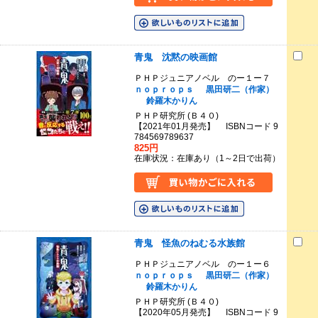
青鬼 沈黙の映画館
ＰＨＰジュニアノベル のー１ー７
ｎｏｐｒｏｐｓ
黒田研二（作家）
鈴羅木かりん
ＰＨＰ研究所 (Ｂ４０)
【2021年01月発売】 ISBNコード 9
784569789637
825円
在庫状況：在庫あり（1～2日で出荷）
青鬼 怪魚のねむる水族館
ＰＨＰジュニアノベル のー１ー６
ｎｏｐｒｏｐｓ
黒田研二（作家）
鈴羅木かりん
ＰＨＰ研究所 (Ｂ４０)
【2020年05月発売】 ISBNコード 9