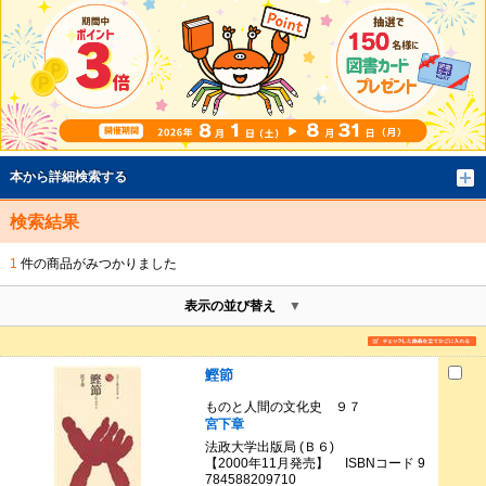
本から詳細検索する
検索結果
1
件の商品がみつかりました
表示の並び替え
鰹節
ものと人間の文化史 ９７
宮下章
法政大学出版局 (Ｂ６)
【2000年11月発売】 ISBNコード 9
784588209710