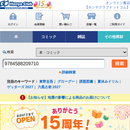
オンライン書店
【ホンヤクラブドットコム】
ログイン
会員登録
買い物かご
店舗一覧
ご利用ガイド
本
コミック
雑誌
その他商材
検索
詳細検索
注目のキーワード：
東野圭吾
｜
グローグー
｜
課題図書
｜
夏休みドリル
｜
ゲッターズ 2027
｜
六星占術 2027
【お知らせ】地震の影響による商品のお届けについて