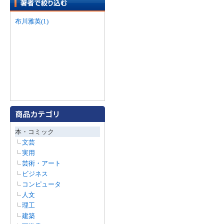
布川雅英(1)
本・コミック
文芸
実用
芸術・アート
ビジネス
コンピュータ
人文
理工
建築