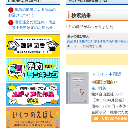
重要なお知らせ
本から詳細検索する
地震の影響による商品の
お届けについて
検索結果
宅配注文の配送料・代金
1
件の商品がみつかりました
引換手数料改定のお知らせ
表示の並び替え
商品名
価格の安い順
価格の高い順
発売
キーワードに関連する順
トライ・中国語
中国語は面白い
布川雅英
駿河台出版社 (Ｂ５)
【2011年09月発売】 I
価格：2,090円（本体
在庫状況：絶版のた