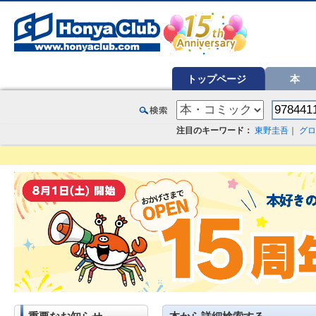
オンライン書店【ホンヤクラブ】はお好きな本屋での受け取りで送料無料！新刊予約・通販も。本（書籍）、雑誌、漫
トップページ
本
注目のキーワード：
東野圭吾
｜
グロ