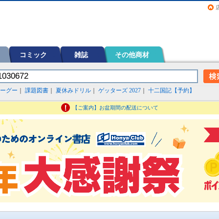
画（コミック）など在庫も充実
コミック
雑誌
その他商材
ーグー
｜
課題図書
｜
夏休みドリル
｜
ゲッターズ 2027
｜
十二国記【予約】
【ご案内】お盆期間の配送について