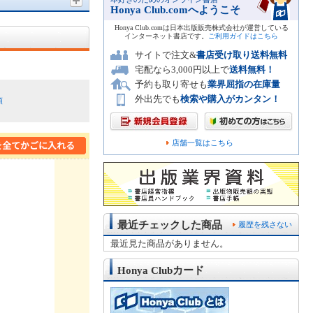
Honya Club.comへようこそ
Honya Club.comは日本出版販売株式会社が運営している
インターネット書店です。
ご利用ガイドはこちら
サイトで注文&
書店受け取り送料無料
宅配なら3,000円以上で
送料無料！
予約も取り寄せも
業界屈指の在庫量
外出先でも
検索や購入がカンタン！
順
店舗一覧はこちら
最近チェックした商品
履歴を残さない
最近見た商品がありません。
Honya Clubカード