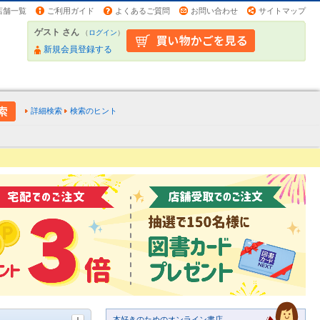
店舗一覧
ご利用ガイド
よくあるご質問
お問い合わせ
サイトマップ
ゲスト さん
（
ログイン
）
新規会員登録する
詳細検索
検索のヒント
本好きのためのオンライン書店