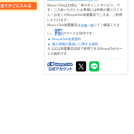
Honya Clubはお得な「本のポイントサービス」で
す。ご入会いただいたお客様には特典が盛りだくさ
ん！お近くのHonyaClub加盟書店でご入会、ご利用
いただけます。
Honya Club加盟書店は
にてご確認くださ
店舗一覧
い。
のマークが目印です。
HonyaClub会員規約
個人情報の取扱いに関する規程
※上記は加盟書店店頭で使用できるHonyaClubカー
ドの規約です。