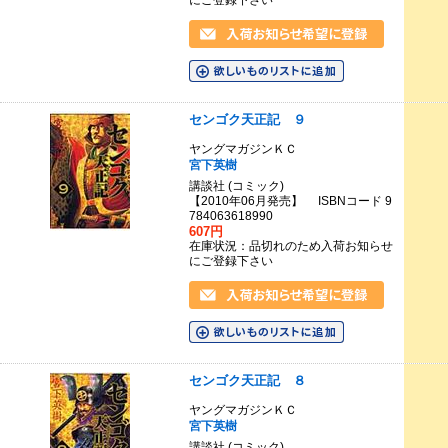
にご登録下さい
センゴク天正記 ９
ヤングマガジンＫＣ
宮下英樹
講談社 (コミック)
【2010年06月発売】 ISBNコード 9
784063618990
607円
在庫状況：品切れのため入荷お知らせ
にご登録下さい
センゴク天正記 ８
ヤングマガジンＫＣ
宮下英樹
講談社 (コミック)