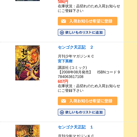
586円
在庫状況：品切れのため入荷お知らせ
にご登録下さい
センゴク天正記 ２
月刊少年マガジンＫＣ
宮下英樹
講談社 (コミック)
【2008年08月発売】 ISBNコード 9
784063617108
607円
在庫状況：品切れのため入荷お知らせ
にご登録下さい
センゴク天正記 １
月刊少年マガジンＫＣ