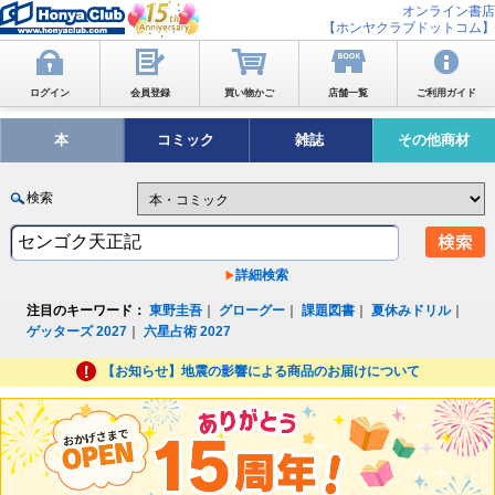
オンライン書店
【ホンヤクラブドットコム】
ログイン
会員登録
買い物かご
店舗一覧
ご利用ガイド
本
コミック
雑誌
その他商材
検索
詳細検索
注目のキーワード：
東野圭吾
｜
グローグー
｜
課題図書
｜
夏休みドリル
｜
ゲッターズ 2027
｜
六星占術 2027
【お知らせ】地震の影響による商品のお届けについて