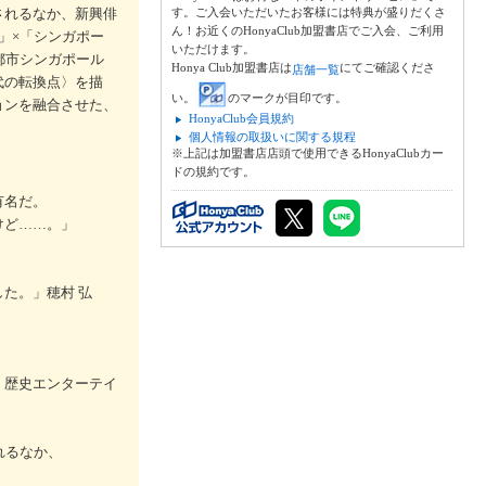
されるなか、新興俳
す。ご入会いただいたお客様には特典が盛りだくさ
ん！お近くのHonyaClub加盟書店でご入会、ご利用
」×「シンガポー
いただけます。
都市シンガポール
Honya Club加盟書店は
にてご確認くださ
店舗一覧
代の転換点〉を描
い。
のマークが目印です。
ョンを融合させた、
HonyaClub会員規約
個人情報の取扱いに関する規程
※上記は加盟書店店頭で使用できるHonyaClubカー
ドの規約です。
有名だ。
けど……。」
た。」穂村 弘
・歴史エンターテイ
れるなか、