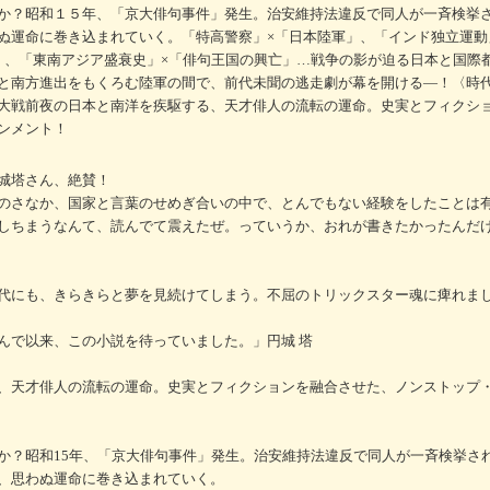
か？昭和１５年、「京大俳句事件」発生。治安維持法違反で同人が一斉検挙
ぬ運命に巻き込まれていく。「特高警察」×「日本陸軍」、「インド独立運動
」、「東南アジア盛衰史」×「俳句王国の興亡」…戦争の影が迫る日本と国際
と南方進出をもくろむ陸軍の間で、前代未聞の逃走劇が幕を開ける―！〈時
大戦前夜の日本と南洋を疾駆する、天才俳人の流転の運命。史実とフィクシ
ンメント！
城塔さん、絶賛！
のさなか、国家と言葉のせめぎ合いの中で、とんでもない経験をしたことは
しちまうなんて、読んでて震えたぜ。っていうか、おれが書きたかったんだ
代にも、きらきらと夢を見続けてしまう。不屈のトリックスター魂に痺れまし
んで以来、この小説を待っていました。」円城 塔
、天才俳人の流転の運命。史実とフィクションを融合させた、ノンストップ
か？昭和15年、「京大俳句事件」発生。治安維持法違反で同人が一斉検挙さ
、思わぬ運命に巻き込まれていく。