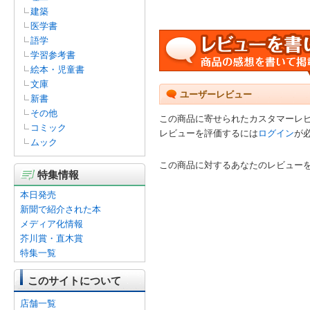
建築
医学書
語学
学習参考書
絵本・児童書
文庫
ユーザーレビュー
新書
その他
この商品に寄せられたカスタマーレ
コミック
レビューを評価するには
ログイン
が
ムック
この商品に対するあなたのレビュー
特集情報
本日発売
新聞で紹介された本
メディア化情報
芥川賞・直木賞
特集一覧
このサイトについて
店舗一覧