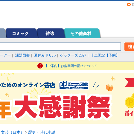
画（コミック）など在庫も充実
コミック
雑誌
その他商材
ーグー
｜
課題図書
｜
夏休みドリル
｜
ゲッターズ 2027
｜
十二国記【予約】
【ご案内】お盆期間の配送について
>
文芸（日本）
>
歴史・時代小説