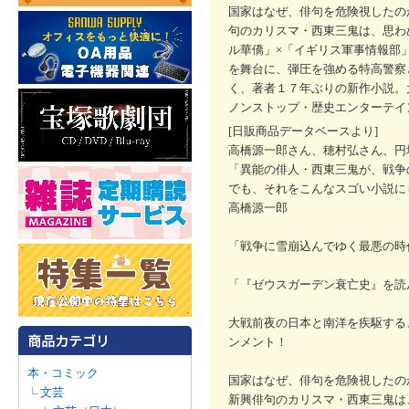
国家はなぜ、俳句を危険視したの
句のカリスマ・西東三鬼は、思わ
ル華僑」×「イギリス軍事情報部
を舞台に、弾圧を強める特高警察
く、著者１７年ぶりの新作小説。
ノンストップ・歴史エンターテイ
[日販商品データベースより]
高橋源一郎さん、穂村弘さん、円
「異能の俳人・西東三鬼が、戦争
でも、それをこんなスゴい小説に
高橋源一郎
「戦争に雪崩込んでゆく最悪の時
「『ゼウスガーデン衰亡史』を読
大戦前夜の日本と南洋を疾駆する
ンメント！
本・コミック
国家はなぜ、俳句を危険視したの
文芸
新興俳句のカリスマ・西東三鬼は