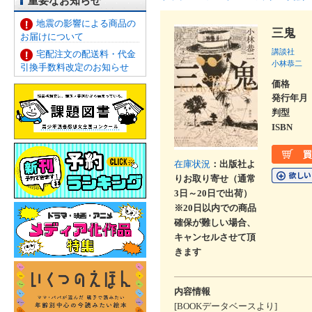
重要なお知らせ
地震の影響による商品の
三鬼
お届けについて
講談社
宅配注文の配送料・代金
小林恭二
引換手数料改定のお知らせ
価格
発行年月
判型
ISBN
在庫状況
：出版社よ
りお取り寄せ（通常
3日～20日で出荷）
※20日以内での商品
確保が難しい場合、
キャンセルさせて頂
きます
内容情報
[BOOKデータベースより]