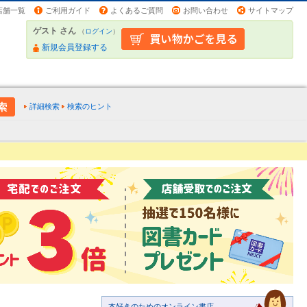
店舗一覧
ご利用ガイド
よくあるご質問
お問い合わせ
サイトマップ
ゲスト さん
（
ログイン
）
新規会員登録する
詳細検索
検索のヒント
本好きのためのオンライン書店