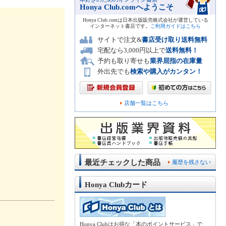
Honya Club.comへようこそ
Honya Club.comは日本出版販売株式会社が運営している
インターネット書店です。
ご利用ガイドはこちら
サイトで注文&
書店受け取り送料無料
宅配なら3,000円以上で
送料無料！
予約も取り寄せも
業界屈指の在庫量
外出先でも
検索や購入がカンタン！
店舗一覧はこちら
最近チェックした商品
履歴を残さない
Honya Clubカード
Honya Clubはお得な「本のポイントサービス」で