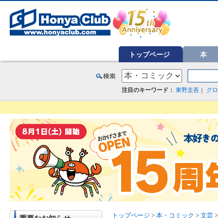
オンライン書店【ホンヤクラブ】はお好きな本屋での受け取りで送料無料！新刊予約・通販も。本（書籍）、雑誌、漫
トップページ
本
注目のキーワード：
東野圭吾
｜
グロ
トップページ
>
本・コミック
>
文芸