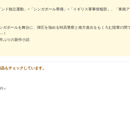
インド独立運動」×「シンガポール華僑」×「イギリス軍事情報部」、「東南
ンガポールを舞台に、弾圧を強める特高警察と南方進出をもくろむ陸軍の間
―！
7年ぶりの新作小説
商品もチェックしています。
0円＋