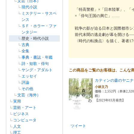
文芸（日本）
現代小説
「特高警察」×「日本陸軍」、「
ミステリー・サスペ
×「俳句王国の興亡」……
ンス
ＳＦ・ホラー・ファ
戦争の影が迫る日本と国際都市シ
ンタジー
前代未聞の逃走劇が幕を開ける―
歴史・時代小説
〈時代の転換点〉を描く、著者1
古典
全集
事典・書誌・年鑑
詩・短歌・俳句
ヤング・アダルト
この商品をご覧のお客様は、こんな
エッセイ
カティンの森のヤニナ
評論
小林文乃
その他
価格：2,552円（本体2,32
文芸（海外）
税）
【2023年03月発売】
実用
芸術・アート
ビジネス
コンピュータ
ツイート
人文
理工