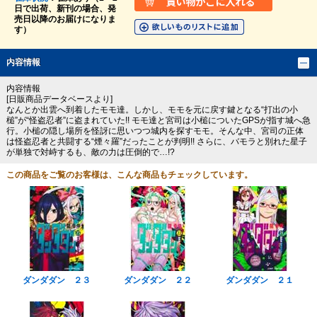
日で出荷、新刊の場合、発
売日以降のお届けになりま
す）
内容情報
内容情報
[日販商品データベースより]
なんとか出雲へ到着したモモ達。しかし、モモを元に戻す鍵となる“打出の小
槌”が“怪盗忍者”に盗まれていた!! モモ達と宮司は小槌についたGPSが指す城へ急
行。小槌の隠し場所を怪訝に思いつつ城内を探すモモ。そんな中、宮司の正体
は怪盗忍者と共闘する“煙々羅”だったことが判明!! さらに、バモラと別れた星子
が単独で対峙するも、敵の力は圧倒的で…!?
この商品をご覧のお客様は、こんな商品もチェックしています。
ダンダダン ２３
ダンダダン ２２
ダンダダン ２１