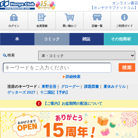
オンライン書店
【ホンヤクラブドットコム】
ログイン
会員登録
買い物かご
店舗一覧
ご利用ガイド
本
コミック
雑誌
その他商材
検索
詳細検索
注目のキーワード：
東野圭吾
｜
グローグー
｜
課題図書
｜
夏休みドリル
｜
ゲッターズ 2027
｜
十二国記【予約】
【ご案内】お盆期間の配送について