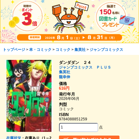
トップページ
>
本・コミック
>
コミック
>
集英社
>
ジャンプコミックス
ダンダダン ２４
ジャンプコミックス ＰＬＵＳ
集英社
龍幸伸
価格
616円
発行年月
2026年06月
判型
コミック
ISBN
9784088851259
点
在庫状況
：在庫あり（1～2