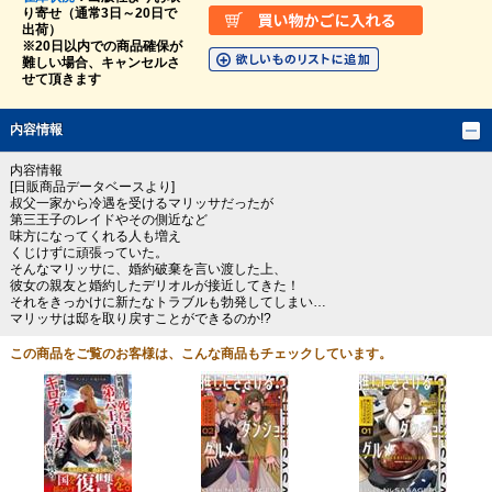
り寄せ（通常3日～20日で
出荷）
※20日以内での商品確保が
難しい場合、キャンセルさ
せて頂きます
内容情報
内容情報
[日販商品データベースより]
叔父一家から冷遇を受けるマリッサだったが
第三王子のレイドやその側近など
味方になってくれる人も増え
くじけずに頑張っていた。
そんなマリッサに、婚約破棄を言い渡した上、
彼女の親友と婚約したデリオルが接近してきた！
それをきっかけに新たなトラブルも勃発してしまい…
マリッサは邸を取り戻すことができるのか!?
この商品をご覧のお客様は、こんな商品もチェックしています。