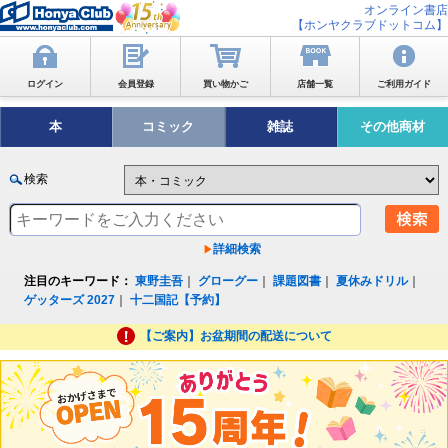
オンライン書店
【ホンヤクラブドットコム】
ログイン
会員登録
買い物かご
店舗一覧
ご利用ガイド
本
コミック
雑誌
その他商材
検索
詳細検索
注目のキーワード：
東野圭吾
｜
グローグー
｜
課題図書
｜
夏休みドリル
｜
ゲッターズ 2027
｜
十二国記【予約】
【ご案内】お盆期間の配送について