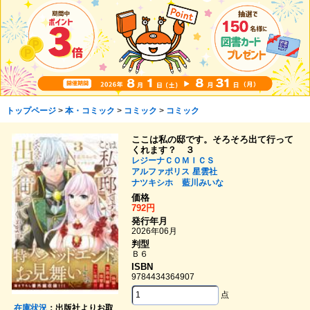
トップページ
>
本・コミック
>
コミック
>
コミック
ここは私の邸です。そろそろ出て行って
くれます？ ３
レジーナＣＯＭＩＣＳ
アルファポリス
星雲社
ナツキシホ
藍川みいな
価格
792円
発行年月
2026年06月
判型
Ｂ６
ISBN
9784434364907
点
在庫状況
：出版社よりお取