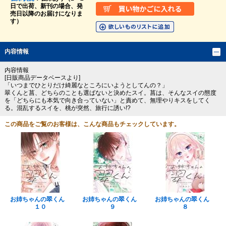
日で出荷、新刊の場合、発
売日以降のお届けになりま
す）
内容情報
内容情報
[日販商品データベースより]
「いつまでひとりだけ綺麗なところにいようとしてんの？」
翠くんと菖、どちらのことも選ばないと決めたスイ。菖は、そんなスイの態度
を「どちらにも本気で向き合っていない」と責めて、無理やりキスをしてく
る。混乱するスイを、桃が突然、旅行に誘い!?
この商品をご覧のお客様は、こんな商品もチェックしています。
お姉ちゃんの翠くん
お姉ちゃんの翠くん
お姉ちゃんの翠くん
１０
９
８