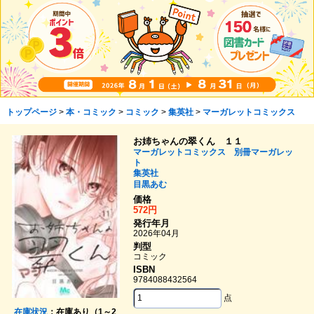
トップページ
>
本・コミック
>
コミック
>
集英社
>
マーガレットコミックス
お姉ちゃんの翠くん １１
マーガレットコミックス 別冊マーガレッ
ト
集英社
目黒あむ
価格
572円
発行年月
2026年04月
判型
コミック
ISBN
9784088432564
点
在庫状況
：在庫あり（1～2