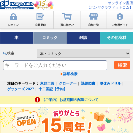
オンライン書店
【ホンヤクラブドットコム】
ログイン
会員登録
買い物かご
店舗一覧
ご利用ガイド
本
コミック
雑誌
その他商材
検索
詳細検索
注目のキーワード：
東野圭吾
｜
グローグー
｜
課題図書
｜
夏休みドリル
｜
ゲッターズ 2027
｜
十二国記【予約】
【ご案内】お盆期間の配送について