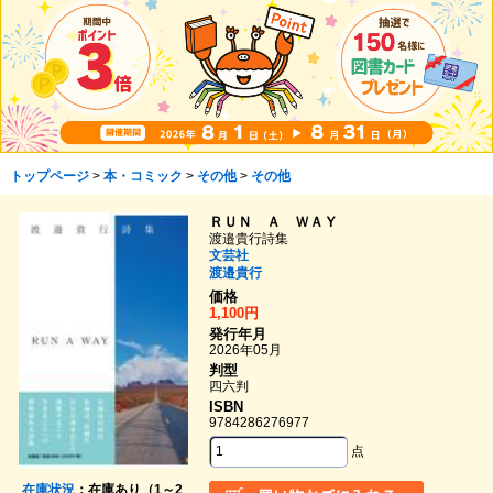
トップページ
>
本・コミック
>
その他
>
その他
ＲＵＮ Ａ ＷＡＹ
渡邉貴行詩集
文芸社
渡邉貴行
価格
1,100円
発行年月
2026年05月
判型
四六判
ISBN
9784286276977
点
在庫状況
：在庫あり（1～2