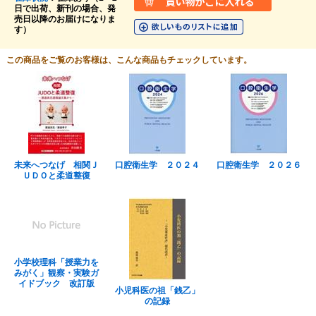
日で出荷、新刊の場合、発
売日以降のお届けになりま
す）
この商品をご覧のお客様は、こんな商品もチェックしています。
未来へつなげ 相関Ｊ
口腔衛生学 ２０２４
口腔衛生学 ２０２６
ＵＤＯと柔道整復
小学校理科「授業力を
みがく」観察・実験ガ
イドブック 改訂版
小児科医の祖「銭乙」
の記録