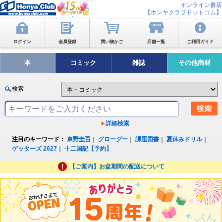
オンライン書店
【ホンヤクラブドットコム】
ログイン
会員登録
買い物かご
店舗一覧
ご利用ガイド
本
コミック
雑誌
その他商材
検索
詳細検索
注目のキーワード：
東野圭吾
｜
グローグー
｜
課題図書
｜
夏休みドリル
｜
ゲッターズ 2027
｜
十二国記【予約】
【ご案内】お盆期間の配送について