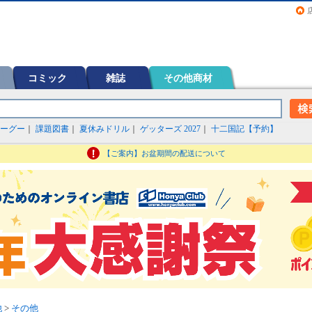
画（コミック）など在庫も充実
コミック
雑誌
その他商材
ーグー
｜
課題図書
｜
夏休みドリル
｜
ゲッターズ 2027
｜
十二国記【予約】
【ご案内】お盆期間の配送について
他
>
その他