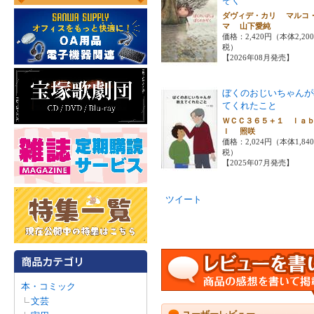
ぞく
ダヴィデ・カリ マルコ
マ 山下愛純
価格：2,420円（本体2,20
税）
【2026年08月発売】
ぼくのおじいちゃんが
てくれたこと
ＷＣＣ３６５＋１ ｌａ
ｌ 照咲
価格：2,024円（本体1,84
税）
【2025年07月発売】
ツイート
本・コミック
文芸