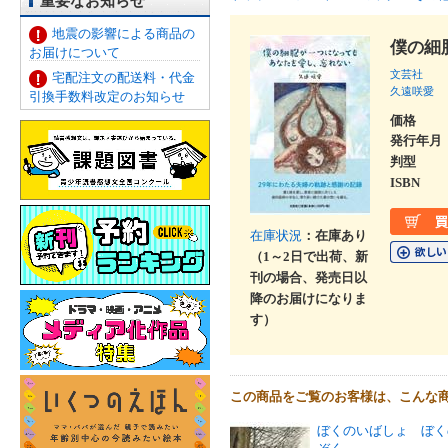
重要なお知らせ
地震の影響による商品の
僕の細
お届けについて
文芸社
宅配注文の配送料・代金
久遠咲愛
引換手数料改定のお知らせ
価格
発行年月
判型
ISBN
在庫状況
：在庫あり
（1～2日で出荷、新
刊の場合、発売日以
降のお届けになりま
す）
この商品をご覧のお客様は、こんな
ぼくのいばしょ ぼく