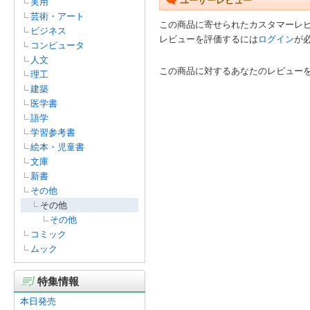
ユーザーレビュー
実用
芸術・アート
この商品に寄せられたカスタマーレ
ビジネス
レビューを評価するには
ログイン
が
コンピュータ
人文
この商品に対するあなたのレビュー
理工
建築
医学書
語学
学習参考書
絵本・児童書
文庫
新書
その他
その他
その他
コミック
ムック
特集情報
本日発売