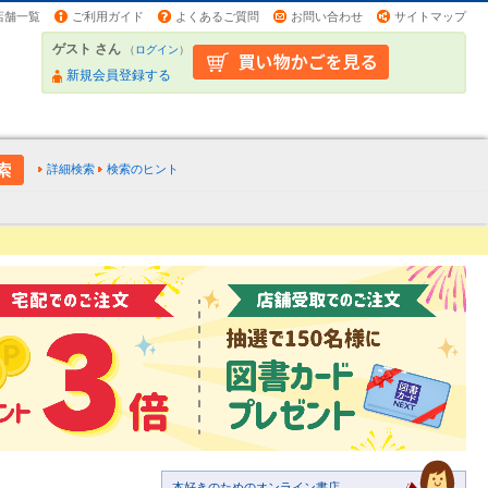
店舗一覧
ご利用ガイド
よくあるご質問
お問い合わせ
サイトマップ
ゲスト さん
（
ログイン
）
新規会員登録する
詳細検索
検索のヒント
本好きのためのオンライン書店