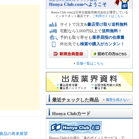
Honya Club.comへようこそ
Honya Club.comは日本出版販売株式会社が運営している
インターネット書店です。
ご利用ガイドはこちら
サイトで注文&
書店受け取り送料無料
宅配なら3,000円以上で
送料無料！
予約も取り寄せも
業界屈指の在庫量
外出先でも
検索や購入がカンタン！
店舗一覧はこちら
最近チェックした商品
履歴を残さない
Honya Clubカード
食品の将来展望
Honya Clubはお得な「本のポイントサービス」で