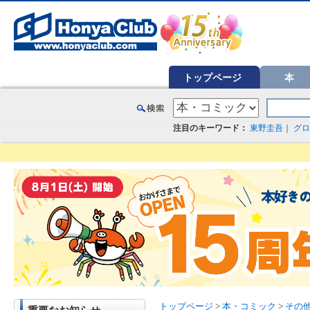
オンライン書店【ホンヤクラブ】はお好きな本屋での受け取りで送料無料！新刊予約・通販も。本（書籍）、雑誌、漫
トップページ
本
注目のキーワード：
東野圭吾
｜
グロ
トップページ
>
本・コミック
>
その