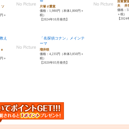
命
吉富愛
夫 井
・ソ
片塚ｄ愛意
価格：55
価格：1,980円（本体1,800円＋
＋税）
0円＋
税）
【202
【2024年10月発売】
教え
「名探偵コナン」メインテ
ーマ
ｂｅ
増井咲
価格：4,235円（本体3,850円＋
0円＋
税）
【2020年03月発売】