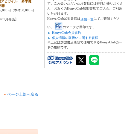
望アビガイル 鈴木健
す。ご入会いただいたお客様には特典が盛りだくさ
形彬
ん！お近くのHonyaClub加盟書店でご入会、ご利用
,000円（本体50,000円
いただけます。
Honya Club加盟書店は
にてご確認くださ
4年01月発売】
店舗一覧
い。
のマークが目印です。
HonyaClub会員規約
個人情報の取扱いに関する規程
※上記は加盟書店店頭で使用できるHonyaClubカー
ドの規約です。
ページ上部へ戻る