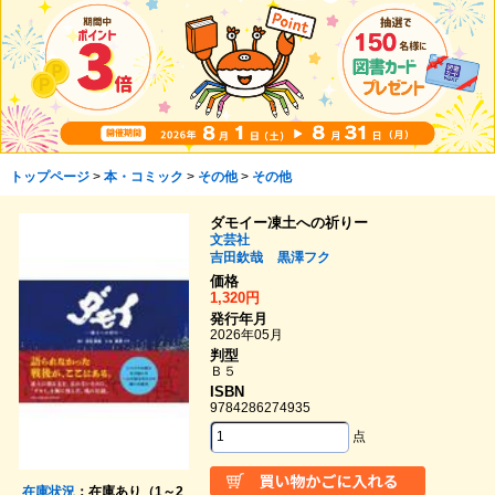
トップページ
>
本・コミック
>
その他
>
その他
ダモイー凍土への祈りー
文芸社
吉田欽哉
黒澤フク
価格
1,320円
発行年月
2026年05月
判型
Ｂ５
ISBN
9784286274935
点
在庫状況
：在庫あり（1～2