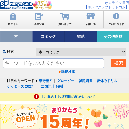
オンライン書店
【ホンヤクラブドットコム】
ログイン
会員登録
買い物かご
店舗一覧
ご利用ガイド
本
コミック
雑誌
その他商材
検索
詳細検索
注目のキーワード：
東野圭吾
｜
グローグー
｜
課題図書
｜
夏休みドリル
｜
ゲッターズ 2027
｜
十二国記【予約】
【ご案内】お盆期間の配送について