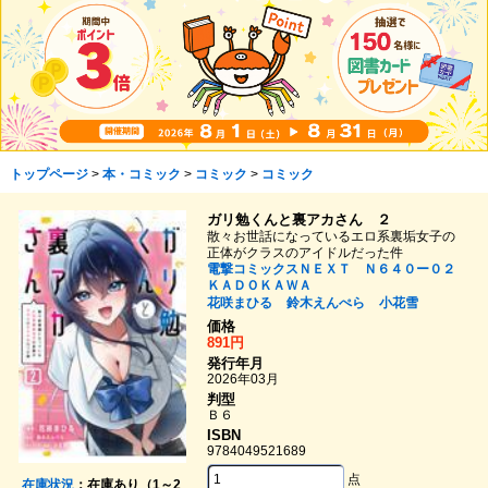
トップページ
>
本・コミック
>
コミック
>
コミック
ガリ勉くんと裏アカさん ２
散々お世話になっているエロ系裏垢女子の
正体がクラスのアイドルだった件
電撃コミックスＮＥＸＴ Ｎ６４０ー０２
ＫＡＤＯＫＡＷＡ
花咲まひる
鈴木えんぺら
小花雪
価格
891円
発行年月
2026年03月
判型
Ｂ６
ISBN
9784049521689
点
在庫状況
：在庫あり（1～2