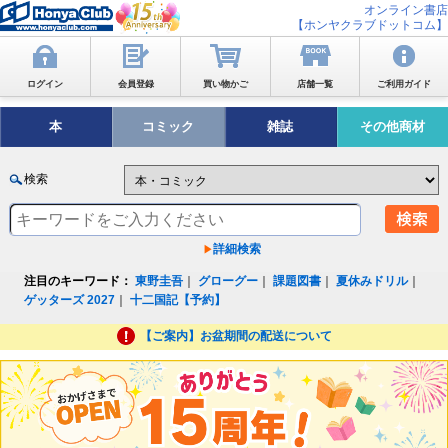
オンライン書店
【ホンヤクラブドットコム】
ログイン
会員登録
買い物かご
店舗一覧
ご利用ガイド
本
コミック
雑誌
その他商材
検索
詳細検索
注目のキーワード：
東野圭吾
｜
グローグー
｜
課題図書
｜
夏休みドリル
｜
ゲッターズ 2027
｜
十二国記【予約】
【ご案内】お盆期間の配送について