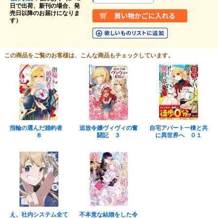
日で出荷、新刊の場合、発
売日以降のお届けになりま
す）
この商品をご覧のお客様は、こんな商品もチェックしています。
指輪の選んだ婚約者
追放令嬢ヴィヴィの奮
自宅アパート一棟と共
８
闘記 ３
に異世界へ ０１
え、社内システム全て
不本意な結婚をした令