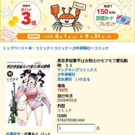
トップページ
>
本・コミック
>
コミック
>
少年画報社
>
コミック
異世界狙撃手は女戦士のモフモフ愛玩動
物 １１
ヤングキングコミックス
少年画報社
光永康則
いのまる
価格
792円
発行年月
2026年03月
判型
コミック
ISBN
9784785981464
点
在庫状況
：在庫あり（1～2