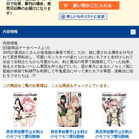
日で出荷、新刊の場合、発
売日以降のお届けになりま
す）
内容情報
内容情報
[日販商品データベースより]
30代の童貞おじさんが改造銃の暴発で死亡。だが、銃に愛される属性を付与さ
れて異世界転生し、可愛いモンスターの姿だったためにモフオと名付けられて
出会う女戦士たちから可愛がられ、剣と魔法の世界で銃無双していった結果、
知る人ぞ知るハーレム軍団を作りあげていた。遥か東方にあるヒノカミノ国に
藍姫の依頼で転移門を利用して牛鬼退治にやって来たモフオ軍団…攻略法に悩
むモフオたちは…!?
この商品をご覧のお客様は、こんな商品もチェックしています。
異世界狙撃手は女戦士
異世界狙撃手は女戦士
異世界狙撃手は女戦士
のモフモフ愛玩動物
のモフモフ愛玩動物
のモフモフ愛玩動物