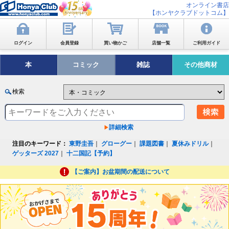
オンライン書店
【ホンヤクラブドットコム】
ログイン
会員登録
買い物かご
店舗一覧
ご利用ガイド
本
コミック
雑誌
その他商材
検索
詳細検索
注目のキーワード：
東野圭吾
｜
グローグー
｜
課題図書
｜
夏休みドリル
｜
ゲッターズ 2027
｜
十二国記【予約】
【ご案内】お盆期間の配送について