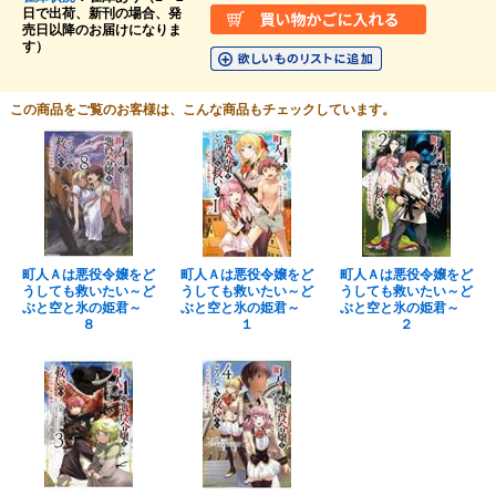
日で出荷、新刊の場合、発
売日以降のお届けになりま
す）
この商品をご覧のお客様は、こんな商品もチェックしています。
町人Ａは悪役令嬢をど
町人Ａは悪役令嬢をど
町人Ａは悪役令嬢をど
うしても救いたい～ど
うしても救いたい～ど
うしても救いたい～ど
ぶと空と氷の姫君～
ぶと空と氷の姫君～
ぶと空と氷の姫君～
８
１
２