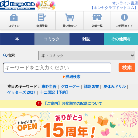
オンライン書店
【ホンヤクラブドットコム】
ログイン
会員登録
買い物かご
店舗一覧
ご利用ガイド
本
コミック
雑誌
その他商材
検索
詳細検索
注目のキーワード：
東野圭吾
｜
グローグー
｜
課題図書
｜
夏休みドリル
｜
ゲッターズ 2027
｜
十二国記【予約】
【ご案内】お盆期間の配送について