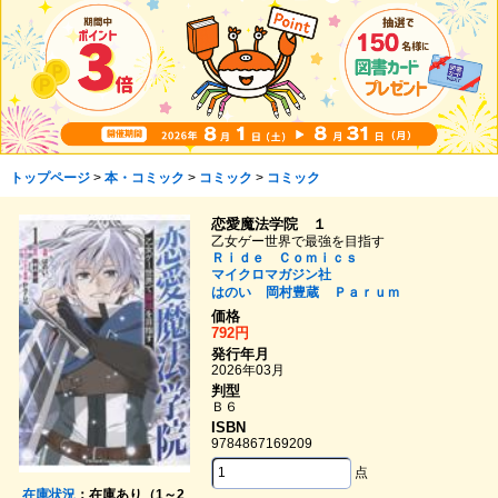
トップページ
>
本・コミック
>
コミック
>
コミック
恋愛魔法学院 １
乙女ゲー世界で最強を目指す
Ｒｉｄｅ Ｃｏｍｉｃｓ
マイクロマガジン社
はのい
岡村豊蔵
Ｐａｒｕｍ
価格
792円
発行年月
2026年03月
判型
Ｂ６
ISBN
9784867169209
点
在庫状況
：在庫あり（1～2