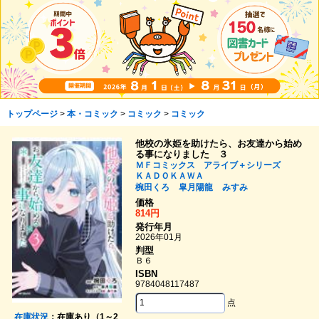
トップページ
>
本・コミック
>
コミック
>
コミック
他校の氷姫を助けたら、お友達から始め
る事になりました ３
ＭＦコミックス アライブ＋シリーズ
ＫＡＤＯＫＡＷＡ
椀田くろ
皐月陽龍
みすみ
価格
814円
発行年月
2026年01月
判型
Ｂ６
ISBN
9784048117487
点
在庫状況
：在庫あり（1～2