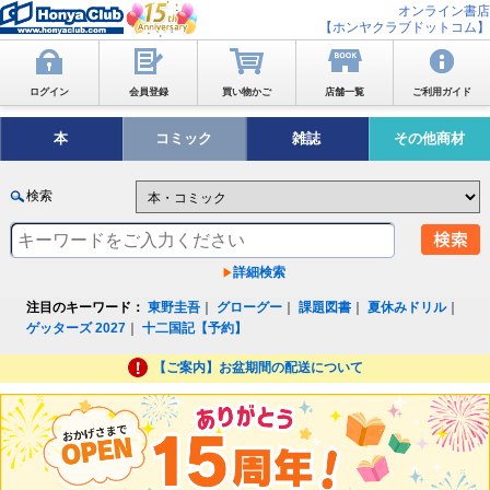
オンライン書店
【ホンヤクラブドットコム】
ログイン
会員登録
買い物かご
店舗一覧
ご利用ガイド
本
コミック
雑誌
その他商材
検索
詳細検索
注目のキーワード：
東野圭吾
｜
グローグー
｜
課題図書
｜
夏休みドリル
｜
ゲッターズ 2027
｜
十二国記【予約】
【ご案内】お盆期間の配送について