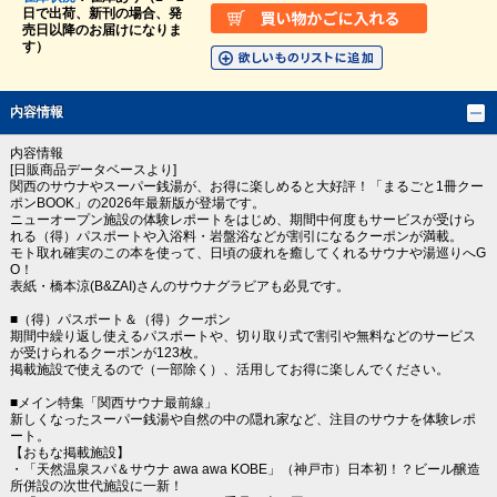
日で出荷、新刊の場合、発
売日以降のお届けになりま
す）
内容情報
内容情報
[日販商品データベースより]
関西のサウナやスーパー銭湯が、お得に楽しめると大好評！「まるごと1冊クー
ポンBOOK」の2026年最新版が登場です。
ニューオープン施設の体験レポートをはじめ、期間中何度もサービスが受けら
れる（得）パスポートや入浴料・岩盤浴などが割引になるクーポンが満載。
モト取れ確実のこの本を使って、日頃の疲れを癒してくれるサウナや湯巡りへG
O！
表紙・橋本涼(B&ZAI)さんのサウナグラビアも必見です。
■（得）パスポート＆（得）クーポン
期間中繰り返し使えるパスポートや、切り取り式で割引や無料などのサービス
が受けられるクーポンが123枚。
掲載施設で使えるので（一部除く）、活用してお得に楽しんでください。
■メイン特集「関西サウナ最前線」
新しくなったスーパー銭湯や自然の中の隠れ家など、注目のサウナを体験レポ
ート。
【おもな掲載施設】
・「天然温泉スパ＆サウナ awa awa KOBE」（神戸市）日本初！？ビール醸造
所併設の次世代施設に一新！