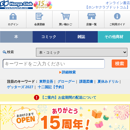
オンライン書店
【ホンヤクラブドットコム】
ログイン
会員登録
買い物かご
店舗一覧
ご利用ガイド
本
コミック
雑誌
その他商材
検索
詳細検索
注目のキーワード：
東野圭吾
｜
グローグー
｜
課題図書
｜
夏休みドリル
｜
ゲッターズ 2027
｜
十二国記【予約】
【ご案内】お盆期間の配送について