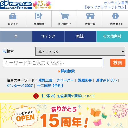
オンライン書店
【ホンヤクラブドットコム】
ログイン
会員登録
買い物かご
店舗一覧
ご利用ガイド
本
コミック
雑誌
その他商材
検索
詳細検索
注目のキーワード：
東野圭吾
｜
グローグー
｜
課題図書
｜
夏休みドリル
｜
ゲッターズ 2027
｜
十二国記【予約】
【ご案内】お盆期間の配送について