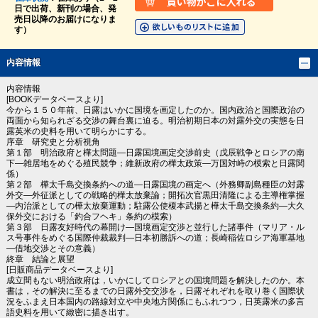
日で出荷、新刊の場合、発
売日以降のお届けになりま
す）
内容情報
内容情報
[BOOKデータベースより]
今から１５０年前、日露はいかに国境を画定したのか。国内政治と国際政治の
両面から知られざる交渉の舞台裏に迫る。明治初期日本の対露外交の実態を日
露英米の史料を用いて明らかにする。
序章 研究史と分析視角
第１部 明治政府と樺太問題―日露国境画定交渉前史（戊辰戦争とロシアの南
下―雑居地をめぐる殖民競争；維新政府の樺太政策―万国対峙の模索と日露関
係）
第２部 樺太千島交換条約への道―日露国境の画定へ（外務卿副島種臣の対露
外交―外征派としての戦略的樺太放棄論；開拓次官黒田清隆による主導権掌握
―内治派としての樺太放棄運動；駐露公使榎本武揚と樺太千島交換条約―大久
保外交における「釣合フヘキ」条約の模索）
第３部 日露友好時代の幕開け―国境画定交渉と並行した諸事件（マリア・ル
ス号事件をめぐる国際仲裁裁判―日本初勝訴への道；長崎稲佐ロシア海軍基地
―借地交渉とその意義）
終章 結論と展望
[日販商品データベースより]
成立間もない明治政府は，いかにしてロシアとの国境問題を解決したのか。本
書は，その解決に至るまでの日露外交交渉を，日露それぞれを取り巻く国際状
況をふまえ日本国内の路線対立や中央地方関係にもふれつつ，日英露米の多言
語史料を用いて緻密に描き出す。