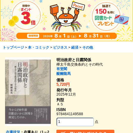
トップページ
>
本・コミック
>
ビジネス
>
経済
>
その他
明治政府と日露関係
樺太千島交換条約とその時代
有斐閣
醍醐龍馬
価格
5,720円
発行年月
2025年12月
判型
Ａ５
ISBN
9784641149588
点
在庫状況
：在庫あり（1～2