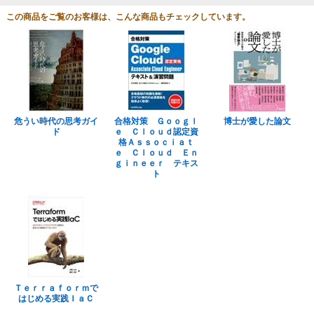
この商品をご覧のお客様は、こんな商品もチェックしています。
危うい時代の思考ガイ
合格対策 Ｇｏｏｇｌ
博士が愛した論文
ド
ｅ Ｃｌｏｕｄ認定資
格Ａｓｓｏｃｉａｔ
ｅ Ｃｌｏｕｄ Ｅｎ
ｇｉｎｅｅｒ テキス
ト
Ｔｅｒｒａｆｏｒｍで
はじめる実践ＩａＣ