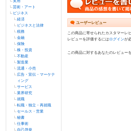
実用
芸術・アート
ビジネス
経済
ユーザーレビュー
ビジネスと法律
税務
この商品に寄せられたカスタマーレ
金融
レビューを評価するには
ログイン
が
保険
株・投資
この商品に対するあなたのレビュー
不動産
製造業
流通・小売
広告・宣伝・マーケテ
ィング
サービス
業界研究
就職
転職・独立・再就職
セールス・営業
秘書
仕事術
自己啓発