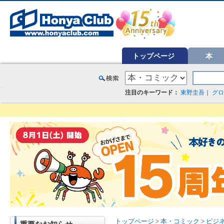
オンライン書店【ホンヤクラブ】はお好きな本屋での受け取りで送料無料！新刊予約・通販も。本（書籍）、雑誌、漫
トップページ
本
注目のキーワード：
東野圭吾
｜
グロ
トップページ
>
本・コミック
>
ビジ