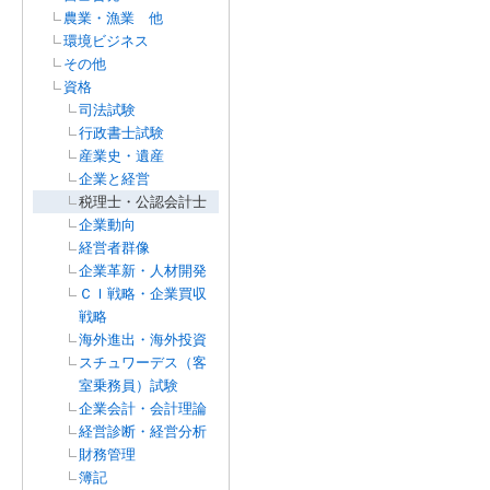
農業・漁業 他
環境ビジネス
その他
資格
司法試験
行政書士試験
産業史・遺産
企業と経営
税理士・公認会計士
企業動向
経営者群像
企業革新・人材開発
ＣＩ戦略・企業買収
戦略
海外進出・海外投資
スチュワーデス（客
室乗務員）試験
企業会計・会計理論
経営診断・経営分析
財務管理
簿記