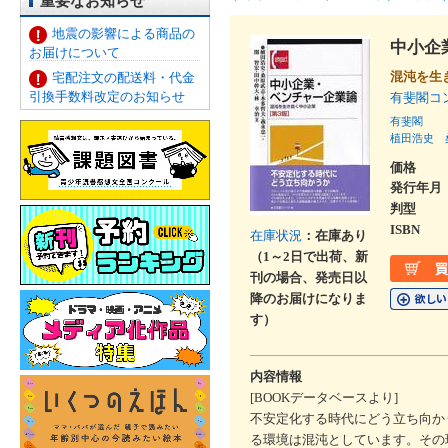
重要なお知らせ
地震の影響による商品の
中小企
お届けについて
混沌を生
宅配注文の配送料・代金
引換手数料改定のお知らせ
有斐閣
有斐閣
植田浩史
価格
発行年月
判型
ISBN
在庫状況
：在庫あり
（1～2日で出荷、新
刊の場合、発売日以
降のお届けになりま
す）
内容情報
[BOOKデータベースより]
不安定化する時代にどう立ち向か
る環境は混沌としています。その