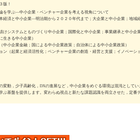
３版！
論を学ぶ―中小企業・ベンチャー企業を考える視角について
本経済と中小企業―明治期から２０２０年代まで；大企業と中小企業；地域
請けシステムとものづくり中小企業；国際化と中小企業；事業継承と中小企
に生きる中小企業）
（中小企業金融；国による中小企業政策；自治体による中小企業政策）
ョン（起業と経済活性化；ベンチャー企業の創造・経営と支援；イノベーシ
の変動，少子高齢化，DXの進展など，中小企業をめぐる環境は混沌としてい
学ぶ基盤を提供します。変わらぬ視点と新たな課題認識を両立させた，定番