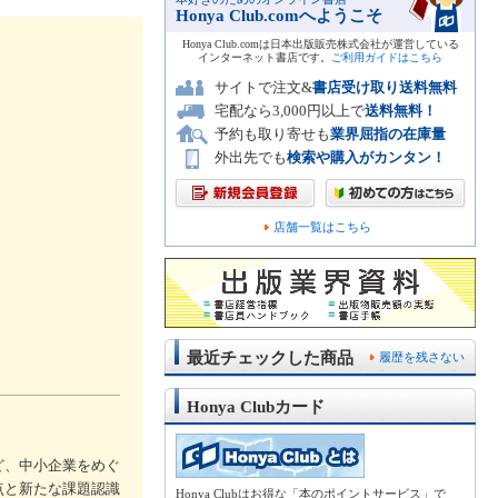
Honya Club.comへようこそ
Honya Club.comは日本出版販売株式会社が運営している
インターネット書店です。
ご利用ガイドはこちら
サイトで注文&
書店受け取り送料無料
宅配なら3,000円以上で
送料無料！
予約も取り寄せも
業界屈指の在庫量
外出先でも
検索や購入がカンタン！
店舗一覧はこちら
最近チェックした商品
履歴を残さない
Honya Clubカード
ど、中小企業をめぐ
点と新たな課題認識
Honya Clubはお得な「本のポイントサービス」で