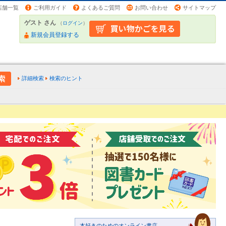
店舗一覧
ご利用ガイド
よくあるご質問
お問い合わせ
サイトマップ
ゲスト さん
（
ログイン
）
新規会員登録する
詳細検索
検索のヒント
本好きのためのオンライン書店