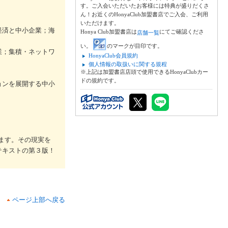
す。ご入会いただいたお客様には特典が盛りだくさ
ん！お近くのHonyaClub加盟書店でご入会、ご利用
いただけます。
経済と中小企業；海
Honya Club加盟書店は
にてご確認くださ
店舗一覧
い。
のマークが目印です。
業；集積・ネットワ
HonyaClub会員規約
個人情報の取扱いに関する規程
※上記は加盟書店店頭で使用できるHonyaClubカー
ドの規約です。
ョンを展開する中小
ます。その現実を
テキストの第３版！
ページ上部へ戻る