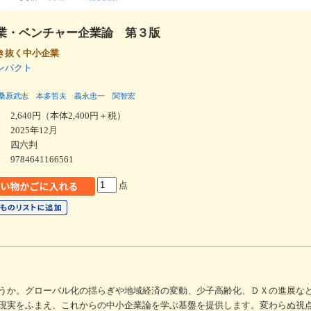
業・ベンチャー企業論 第３版
き抜く中小企業
コンパクト
桑原武志
本多哲夫
義永忠一
関智宏
2,640円（本体2,400円＋税）
2025年12月
四六判
9784641166561
点
うか。グローバル化の揺らぎや地域経済の変動、少子高齢化、ＤＸの進展な
現実をふまえ、これからの中小企業論を学ぶ基盤を提供します。変わらぬ視