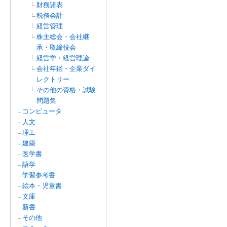
財務諸表
税務会計
経営管理
株主総会・会社継
承・取締役会
経営学・経営理論
会社年鑑・企業ダイ
レクトリー
その他の資格・試験
問題集
コンピュータ
人文
理工
建築
医学書
語学
学習参考書
絵本・児童書
文庫
新書
その他