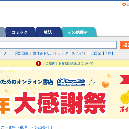
画（コミック）など在庫も充実
コミック
雑誌
その他商材
ーグー
｜
課題図書
｜
夏休みドリル
｜
ゲッターズ 2027
｜
十二国記【予約】
【ご案内】お盆期間の配送について
ネス
>
資格
>
税理士・公認会計士